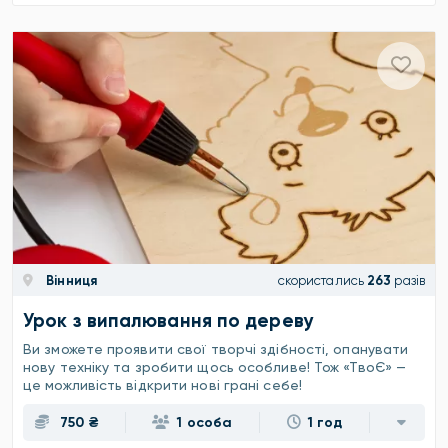
Вінниця
скористались
263
разів
Урок з випалювання по дереву
Ви зможете проявити свої творчі здібності, опанувати
нову техніку та зробити щось особливе! Тож «ТвоЄ» —
це можливість відкрити нові грані себе!
750 ₴
1 особа
1 год