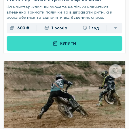
На майстер-класі ви зможете не тільки навчитися
впевнено тримати палички та відігравати ритм, а й
розслабитися та відпочити від буденних справ.
600 ₴
1 особа
1 год
КУПИТИ