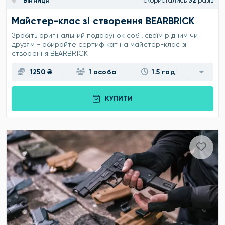
Вінниця
скористались
32
разів
Майстер-клас зі створення BEARBRICK
Зробіть оригінальний подарунок собі, своїм рідним чи
друзям - обирайте сертифікат на майстер-клас зі
створення BEARBRICK
1250 ₴
1 особа
1.5 год
КУПИТИ