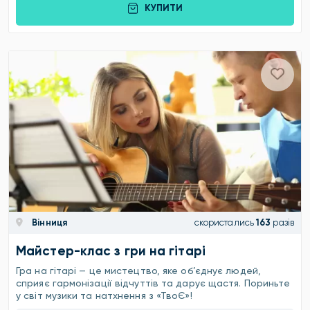
КУПИТИ
Вінниця
скористались
163
разів
Майстер-клас з гри на гітарі
Гра на гітарі — це мистецтво, яке об’єднує людей,
сприяє гармонізації відчуттів та дарує щастя. Пориньте
у світ музики та натхнення з «ТвоЄ»!