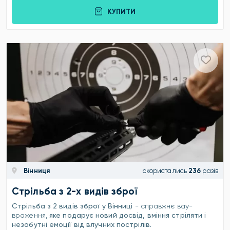
КУПИТИ
Вінниця
скористались
236
разів
Стрільба з 2-х видів зброї
Стрільба з 2 видів зброї у Вінниці
- справжнє вау-
враження,
яке подарує новий досвід, вміння стріляти і
незабутні емоції від влучних пострілів.