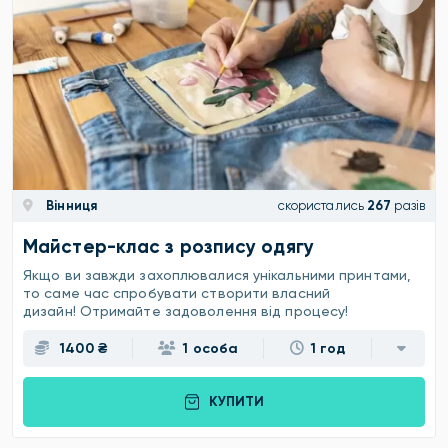
Вінниця
скористались
267
разів
Майстер-клас з розпису одягу
Якщо ви завжди захоплювалися унікальними принтами,
то саме час спробувати створити власний
дизайн! Отримайте задоволення від процесу!
1400 ₴
1 особа
1 год
КУПИТИ