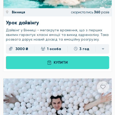
Вінниця
скористались
360
разів
Урок дайвінгу
Дайвінг у Вінниці - мегакруте враження, що з перших
хвилин гарантує класні емоції та викид адреналіну. Така
розвага дарує новий досвід та емоційну розгрузку.
3000 ₴
1 особа
3 год
КУПИТИ