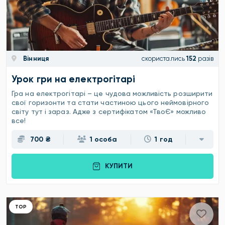
Вінниця
скористались
152
разів
Урок гри на електрогітарі
Гра на електрогітарі – це чудова можливість розширити
свої горизонти та стати частиною цього неймовірного
світу тут і зараз. Адже з сертифікатом «ТвоЄ» можливо
все!
700 ₴
1 особа
1 год
КУПИТИ
ТОР