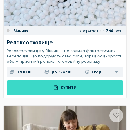
Вінниця
скористались
364
разів
Релаксосховище
Релаксосховище у Вінниці - це година фантастичних
веселощів, що подарують свіжі сили, заряд бадьорості
або ж приємний релакс та емоційну розрядку.
1700 ₴
до 15 осіб
1 год
КУПИТИ