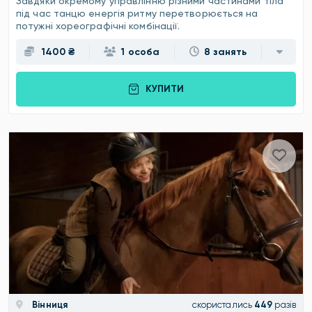
Завдяки окремому управлінню різними частинами тіла
під час танцю енергія ритму перетворюється на
потужні хореографічні комбінації.
1400 ₴
1 особа
8 занять
КУПИТИ
Вінниця
скористались
449
разів