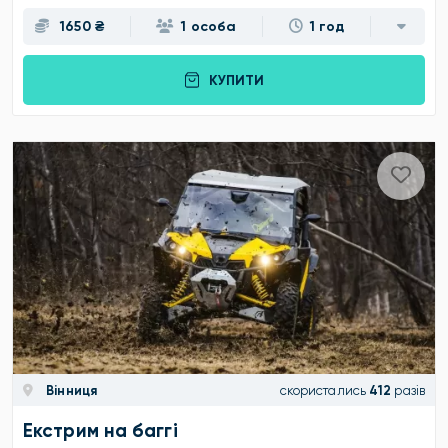
1650 ₴
1 особа
1 год
КУПИТИ
Вінниця
скористались
412
разів
Екстрим на баггі