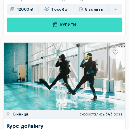
12000 ₴
1 особа
8 занять
КУПИТИ
Вінниця
скористались
343
разів
Курс дайвінгу