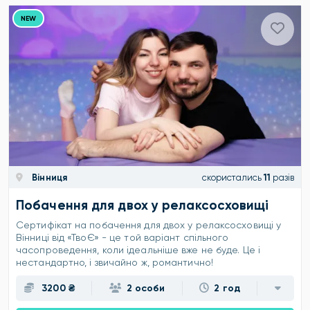
NEW
Вінниця
скористались
11
разів
Побачення для двох у релаксосховищі
Сертифікат на побачення для двох у релаксосховищі у
Вінниці від «ТвоЄ» - це той варіант спільного
часопроведення, коли ідеальніше вже не буде. Це і
нестандартно, і звичайно ж, романтично!
3200 ₴
2 особи
2 год