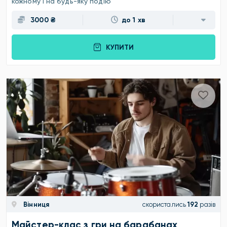
кожному і на будь-яку подію
3000 ₴
до 1 хв
КУПИТИ
Вінниця
скористались
192
разів
Майстер-клас з гри на барабанах