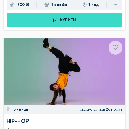
700 ₴
1 особа
1 год
КУПИТИ
Вінниця
скористались
262
разів
HIP-HOP