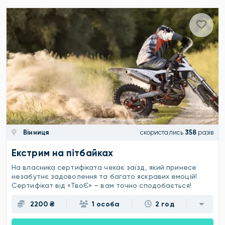
Вінниця
скористались
358
разів
Екстрим на пітбайках
На власника сертифіката чекає заїзд, який принесе
незабутнє задоволення та багато яскравих емоцій!
Сертифікат від «ТвоЄ» – вам точно сподобається!
2200 ₴
1 особа
2 год