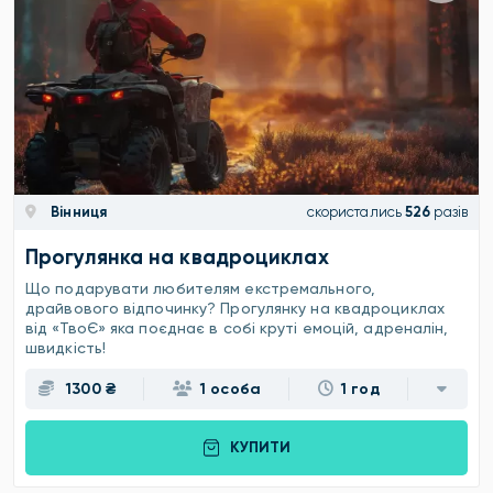
Вінниця
скористались
526
разів
Прогулянка на квадроциклах
Що подарувати любителям екстремального,
драйвового відпочинку? Прогулянку на квадроциклах
від «ТвоЄ» яка поєднає в собі круті емоцій, адреналін,
швидкість!
1300 ₴
1 особа
1 год
КУПИТИ