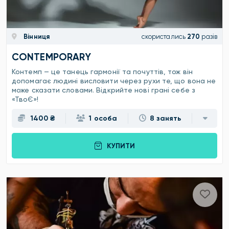
Вінниця
скористались
270
разів
CONTEMPORARY
Контемп — це танець гармонії та почуттів, тож він
допомагає людині висловити через рухи те, що вона не
може сказати словами. Відкрийте нові грані себе з
«ТвоЄ»!
1400 ₴
1 особа
8 занять
КУПИТИ