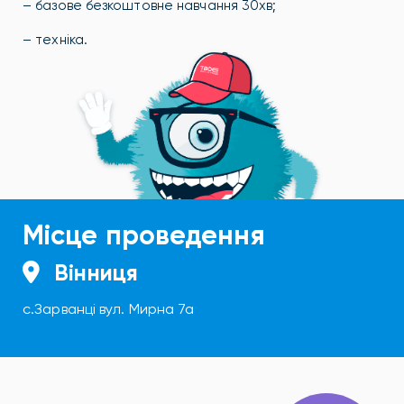
– базове безкоштовне навчання 30хв;
– техніка.
Місце проведення
Вінниця
с.Зарванці вул. Мирна 7а