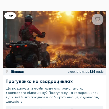
ТОР
Вінниця
скористались
526
разів
Прогулянка на квадроциклах
Що подарувати любителям екстремального,
драйвового відпочинку? Прогулянку на квадроциклах
від «ТвоЄ» яка поєднає в собі круті емоцій, адреналін,
швидкість!