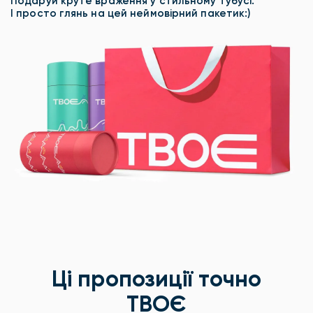
Подаруй круте враження у стильному тубусі.
І просто глянь на цей неймовірний пакетик:)
Ці пропозиції точно
ТВОЄ