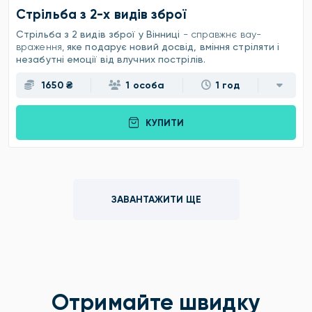
Стрільба з 2-х видів зброї
Стрільба з 2 видів зброї у Вінниці
- справжнє вау-
враження,
яке подарує новий досвід, вміння стріляти і
незабутні емоції від влучних пострілів.
1650 ₴
1 особа
1 год
КУПИТИ
ЗАВАНТАЖИТИ ЩЕ
Отримайте швидку