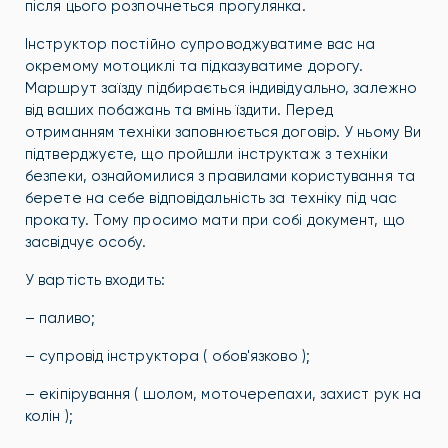
після цього розпочнеться прогулянка.
Інструктор постійно супроводжуватиме вас на
окремому мотоциклі та підказуватиме дорогу.
Маршрут заїзду підбирається індивідуально, залежно
від ваших побажань та вмінь їздити. Перед
отриманням техніки заповнюється договір. У ньому Ви
підтверджуєте, що пройшли інструктаж з техніки
безпеки, ознайомилися з правилами користування та
берете на себе відповідальність за техніку під час
прокату. Тому просимо мати при собі документ, що
засвідчує особу.
У вартість входить:
– паливо;
– супровід інструктора ( обов'язково );
– екіпірування ( шолом, моточерепахи, захист рук на
колін );