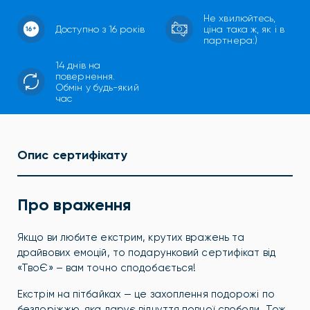
Не хвилюйтесь,
Доступно з 16 років
ціна така ж, як і в
партнера:)
14 днів на
повернення.
Обмін у будь-який
час
Опис сертифікату
Про враження
Якщо ви любите екстрим, крутих вражень та
драйвових емоцій, то подарунковий сертифікат від
«ТвоЄ» – вам точно сподобається!
Екстрім на пітбайках — це захоплення подорожі по
бездоріжжю, яка дарує відчуття повної свободи. Тож