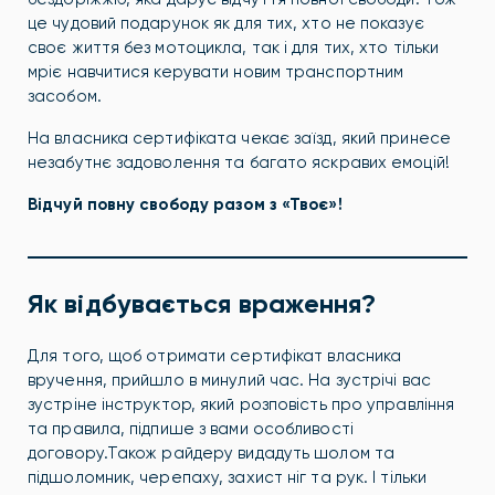
це чудовий подарунок як для тих, хто не показує
своє життя без мотоцикла, так і для тих, хто тільки
мріє навчитися керувати новим транспортним
засобом.
На власника сертифіката чекає заїзд, який принесе
незабутнє задоволення та багато яскравих емоцій!
Відчуй повну свободу разом з «Твоє»!
Як відбувається враження?
Для того, щоб отримати сертифікат власника
вручення, прийшло в минулий час. На зустрічі вас
зустріне інструктор, який розповість про управління
та правила, підпише з вами особливості
договору.Також райдеру видадуть шолом та
підшоломник, черепаху, захист ніг та рук. І тільки