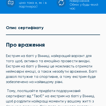
повернення.
ціна така ж, як і в
Обмін у будь-який
партнера:)
час
Опис сертифікату
Про враження
Екстрим на баггі у Вінниці, найкращий варіант для
того щоб, активно та емоційно провести вихідні.
Екстрим на баггі у Вінниці це можливість отримати
неймовірні емоції, а також незабутні враження. Баггі
доволі потужне та спортивне, а тому екстрим буде
забезпечено на найвищому рівні.
Тому, поспішайте придбати подарунковий
сертифікат від “ТвоЄ” на екстрим на баггі у Вінниці,
щоб розділити найкращі моменти у вашому житті з