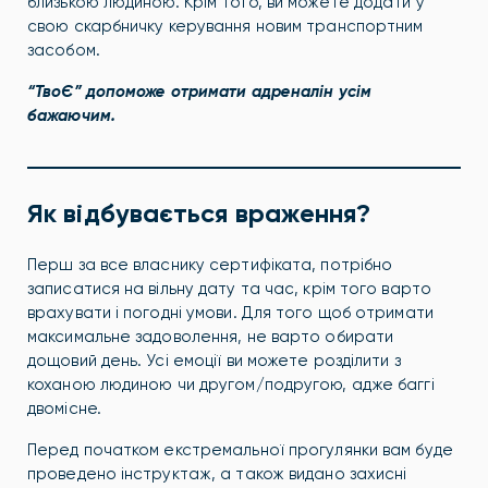
близькою людиною. Крім того, ви можете додати у
свою скарбничку керування новим транспортним
засобом.
“ТвоЄ” допоможе отримати адреналін усім
бажаючим.
Як відбувається враження?
Перш за все власнику сертифіката, потрібно
записатися на вільну дату та час, крім того варто
врахувати і погодні умови. Для того щоб отримати
максимальне задоволення, не варто обирати
дощовий день. Усі емоції ви можете розділити з
коханою людиною чи другом/подругою, адже баггі
двомісне.
Перед початком екстремальної прогулянки вам буде
проведено інструктаж, а також видано захисні