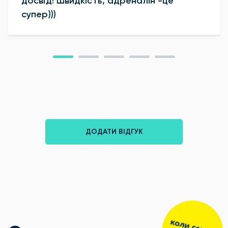
досвід! Швидкість, адреналін -це
супер)))
ДОДАТИ ВІДГУК