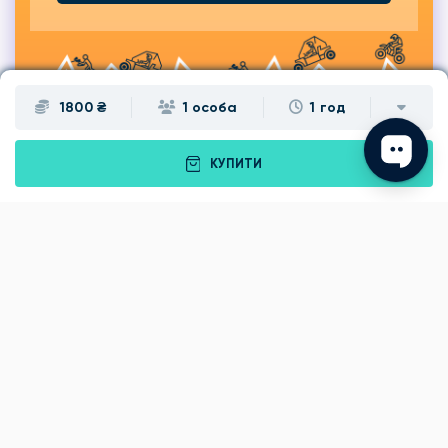
1800 ₴
1 особа
1 год
КУПИТИ
Подарунки
Львів
Івано-Франківськ
Луцьк
Рівне
Тернопіль
Хмельницький
Ужгород
Вінниця
Чернівці
Житомир