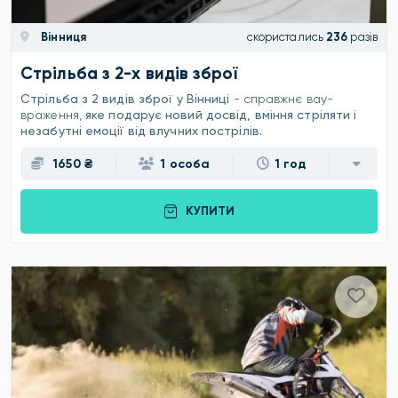
Вінниця
скористались
236
разів
Стрільба з 2-х видів зброї
Стрільба з 2 видів зброї у Вінниці
- справжнє вау-
враження,
яке подарує новий досвід, вміння стріляти і
незабутні емоції від влучних пострілів.
1650 ₴
1 особа
1 год
КУПИТИ