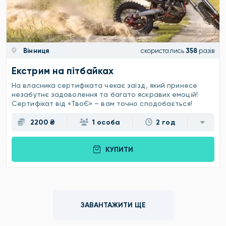
Вінниця
скористались
358
разів
Екстрим на пітбайках
На власника сертифіката чекає заїзд, який принесе
незабутнє задоволення та багато яскравих емоцій!
Сертифікат від «ТвоЄ» – вам точно сподобається!
2200 ₴
1 особа
2 год
КУПИТИ
ЗАВАНТАЖИТИ ЩЕ