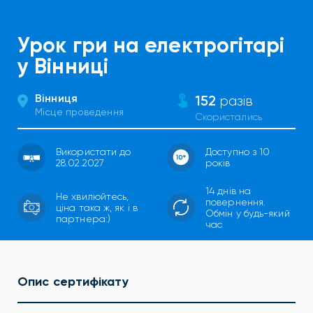
Урок гри на електрогітарі
у Вінниці
Вінниця
152
разів
Місце проведення
Скористались
Використати до
Доступно з 10
28.02.2027
років
14 днів на
Не хвилюйтесь,
повернення.
ціна така ж, як і в
Обмін у будь-який
партнера:)
час
Опис сертифікату