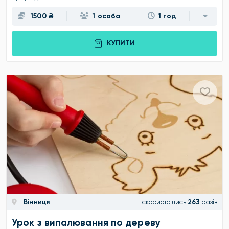
1500 ₴
1 особа
1 год
КУПИТИ
Вінниця
скористались
263
разів
Урок з випалювання по дереву