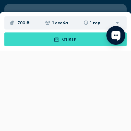
Подарунки
Львів
700 ₴
1 особа
1 год
Івано-Франківськ
Луцьк
КУПИТИ
Рівне
Тернопіль
Хмельницький
Ужгород
Вінниця
Чернівці
Житомир
Кам'янець-Подільський
Київ
Полтава
Черкаси
Що подарувати батькам?