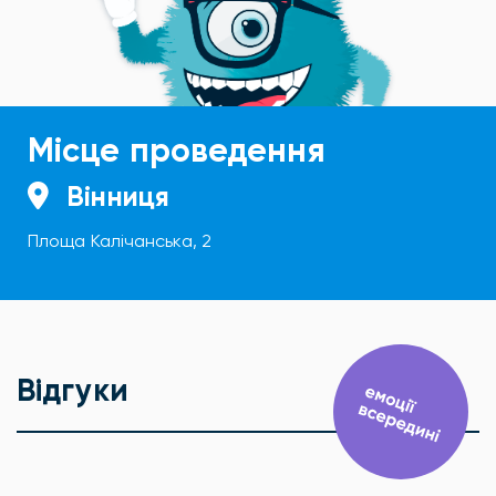
Місце проведення
Вінниця
Площа Калічанська, 2
Відгуки