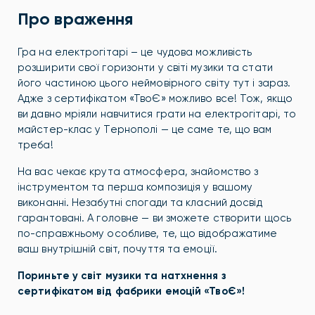
Про враження
Гра на електрогітарі – це чудова можливість
розширити свої горизонти у світі музики та стати
його частиною цього неймовірного світу тут і зараз.
Адже з сертифікатом «ТвоЄ» можливо все! Тож, якщо
ви давно мріяли навчитися грати на електрогітарі, то
майстер-клас у Тернополі — це саме те, що вам
треба!
На вас чекає крута атмосфера, знайомство з
інструментом та перша композиція у вашому
виконанні. Незабутні спогади та класний досвід
гарантовані. А головне — ви зможете створити щось
по-справжньому особливе, те, що відображатиме
ваш внутрішній світ, почуття та емоції.
Пориньте у світ музики та натхнення з
сертифікатом від фабрики емоцій «ТвоЄ»!