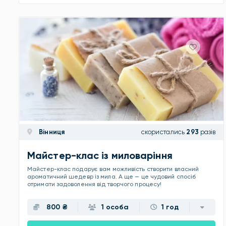
Вінниця
скористались
293
разів
Майстер-клас із миловаріння
Майстер-клас подарує вам можливість створити власний
ароматичний шедевр із мила. А ще — це чудовий спосіб
отримати задоволення від творчого процесу!
800 ₴
1 особа
1 год