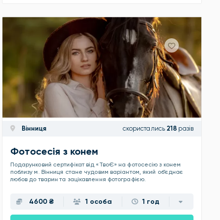
Вінниця
скористались
218
разів
Фотосесія з конем
Подарунковий сертифікат від «ТвоЄ» на фотосесію з конем
поблизу м. Вінниця стане чудовим варіантом, який об’єднає
любов до тварин та зацікавлення фотографією.
4600 ₴
1 особа
1 год