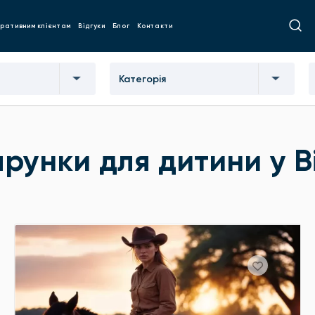
ративним клієнтам
Відгуки
Блог
Контакти
Категорія
рунки для дитини у В