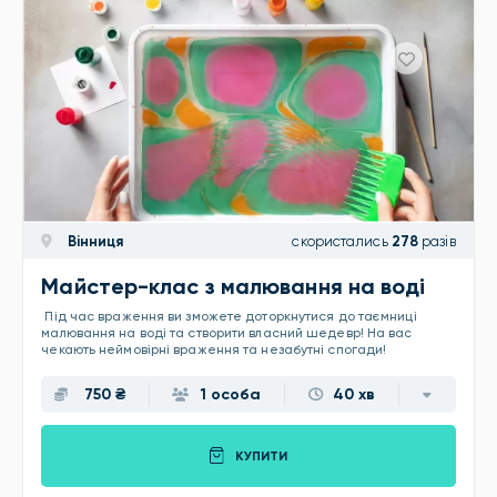
Вінниця
скористались
278
разів
Майстер-клас з малювання на воді
Під час враження ви зможете доторкнутися до таємниці
малювання на воді та створити власний шедевр! На вас
чекають неймовірні враження та незабутні спогади!
750 ₴
1 особа
40 хв
КУПИТИ