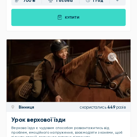
700 ₴
1 особа
1 год
КУПИТИ
Вінниця
скористались
449
разів
Урок верхової їзди
Верхова їзда є чудовим способом розвантажитись від
проблем, емоційного напруження, взаємодіяти з конями, щоб