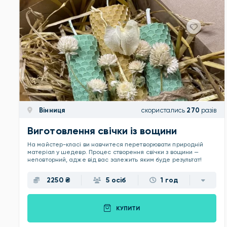
Вінниця
скористались
270
разів
Виготовлення свічки із вощини
На майстер-класі ви навчитеся перетворювати природній
матеріал у шедевр. Процес створення свічки з вощини —
неповторний, адже від вас залежить яким буде результат!
2250 ₴
5 осіб
1 год
КУПИТИ