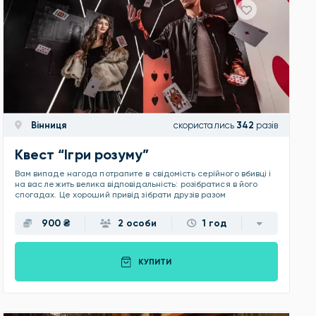
Вінниця
скористались
342
разів
Квест “Ігри розуму”
Вам випаде нагода потрапите в свідомість серійного вбивці і
на вас лежить велика відповідальність: розібратися в його
спогадах. Це хороший привід зібрати друзів разом
900 ₴
2 особи
1 год
КУПИТИ