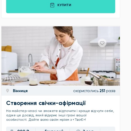
КУПИТИ
Вінниця
скористались
251
разів
Створення свічки-афірмації
На майстер-класі чи зможете відпочити і краще відчути себе,
адже це досвід, який відкриє інші грані вашої
особистості. Дайте волю своїм мріям з «ТвоЄ»!