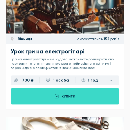
Вінниця
скористались
152
разів
Урок гри на електрогітарі
Гра на електрогітарі – це чудова можливість розширити свої
горизонти та стати частиною цього неймовірного світу тут і
зараз. Адже з сертифікатом «ТвоЄ» можливо все!
700 ₴
1 особа
1 год
КУПИТИ