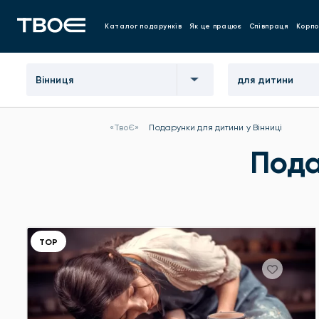
Каталог подарунків
Як це працює
Співпраця
Корпо
Вінниця
для дитини
«ТвоЄ»
Подарунки для дитини у Вінниці
Пода
ТОР