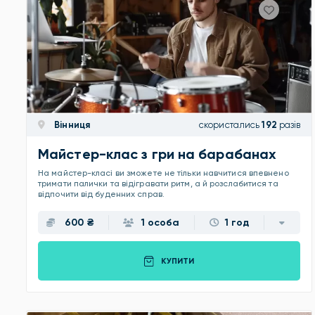
Вінниця
скористались
192
разів
Майстер-клас з гри на барабанах
На майстер-класі ви зможете не тільки навчитися впевнено
тримати палички та відігравати ритм, а й розслабитися та
відпочити від буденних справ.
600 ₴
1 особа
1 год
КУПИТИ