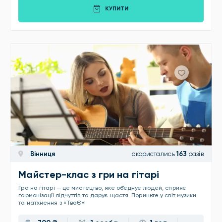
КУПИТИ
Вінниця
скористались
163
разів
Майстер-клас з гри на гітарі
Гра на гітарі — це мистецтво, яке об’єднує людей, сприяє
гармонізації відчуттів та дарує щастя. Пориньте у світ музики
та натхнення з «ТвоЄ»!