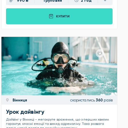
990 ₴
Груповий
2 год
КУПИТИ
Вінниця
скористались
360
разів
Урок дайвінгу
Дайвінг у Вінниці - мегакруте враження, що з перших хвилин
гарантує класні емоції та викид адреналіну. Така розвага