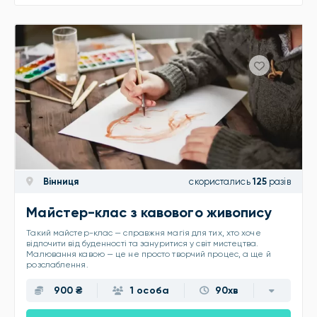
Вінниця
скористались
125
разів
Майстер-клас з кавового живопису
Такий майстер-клас — справжня магія для тих, хто хоче
відпочити від буденності та зануритися у світ мистецтва.
Малювання кавою — це не просто творчий процес, а ще й
розслаблення.
900 ₴
1 особа
90хв