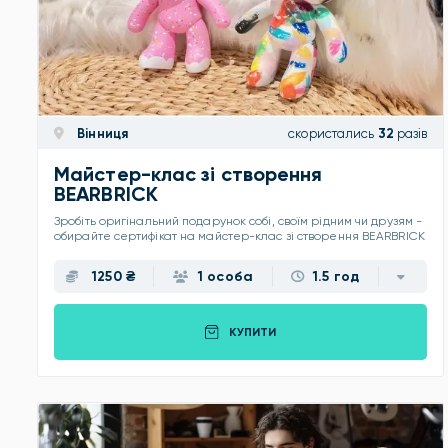
Вінниця
скористались
32
разів
Майстер-клас зі створення
BEARBRICK
Зробіть оригінальний подарунок собі, своїм рідним чи друзям -
обирайте сертифікат на майстер-клас зі створення BEARBRICK
1250 ₴
1 особа
1.5 год
КУПИТИ