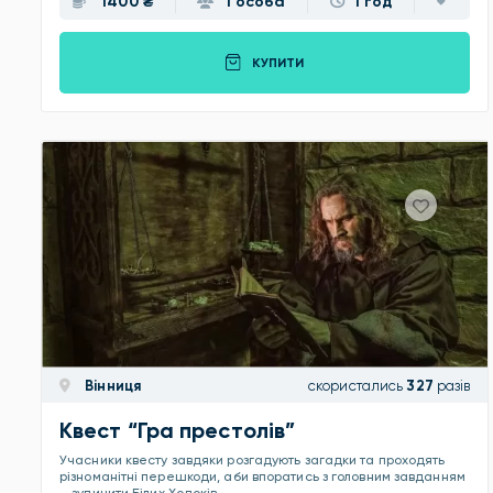
1400 ₴
1 особа
1 год
КУПИТИ
Вінниця
скористались
327
разів
Квест “Гра престолiв”
Учасники квесту завдяки розгадують загадки та проходять
різноманітні перешкоди, аби впоратись з головним завданням