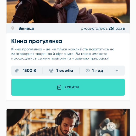
Вінниця
скористались
251
разів
Кінна прогулянка
Кінна прогулянка - це не тільки можливість покататись на
благородних тваринах й відпочити. Ви також зможете
насолодитись свіжим повітрям та чарівною природою!
1500 ₴
1 особа
1 год
КУПИТИ