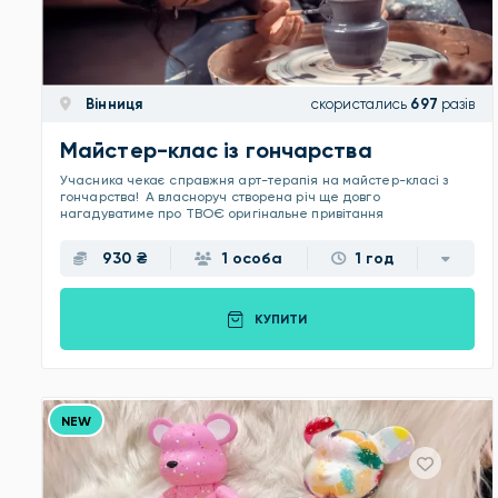
Вінниця
скористались
697
разів
Майстер-клас із гончарства
Учасника чекає справжня арт-терапія на майстер-класі з
гончарства! А власноруч створена річ ще довго
нагадуватиме про ТВОЄ оригінальне привітання
930 ₴
1 особа
1 год
КУПИТИ
NEW