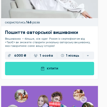
скористались
146
разів
Пошиття авторської вишиванки
Вишиванка — більше, ніж одяг. Разом із сертифікатом від
«ТвоЄ» ви зможете створити унікальну авторську вишиванку,
яка говоритиме саме вашу історію!
4000 ₴
1 особа
1 місяць
КУПИТИ