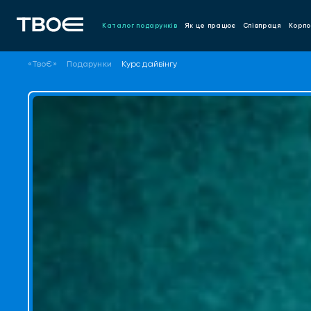
Каталог подарунків
Як це працює
Співпраця
Корпо
«ТвоЄ»
Подарунки
Курс дайвінгу