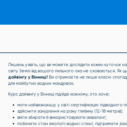
Лишень уявіть, що ви можете дослідити кожен куточок наш
світу Землі від вашого пильного ока не сховаються. Як ц
дайвінгу у Вінниці!
Ви отримаєте не лише класні спогади,
для майбутніх водних мандрівок.
Курс дайвінгу у Вінниці підійде кожному, хто хоче:
мати найвизнанішу у світі сертифікацію підводного 
здійснити занурення на різну глибину (12-18 метрів);
вміти збирати й використовувати акваланг;
побачити стан екології водної стихії, підтримати за