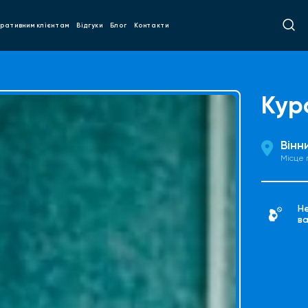
ративним клієнтам
Відгуки
Блог
Контакти
Кур
Вінн
Місце
Н
ва