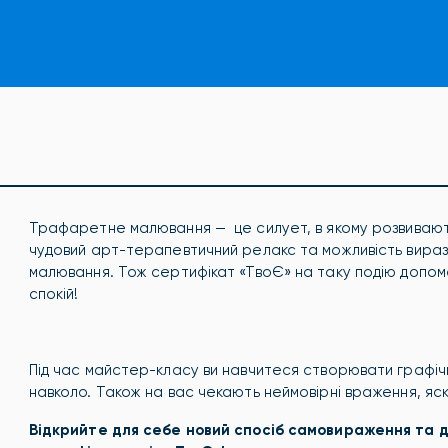
Трафаретне малювання — це силует, в якому розвивають
чудовий арт-терапевтичний релакс та можливість вирази
малювання. Тож сертифікат «ТвоЄ» на таку подію допом
спокій!
Під час майстер-класу ви навчитеся створювати графічні 
навколо. Також на вас чекають неймовірні враження, я
ск
Відкрийте для себе новий спосіб самовираження та д