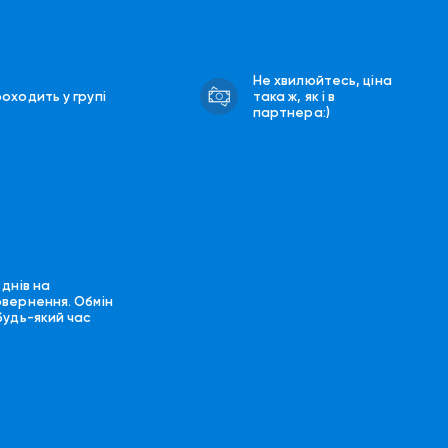
Не хвилюйтесь, ціна
оходить у групі
така ж, як і в
партнера:)
 днів на
овернення. Обмін
будь-який час