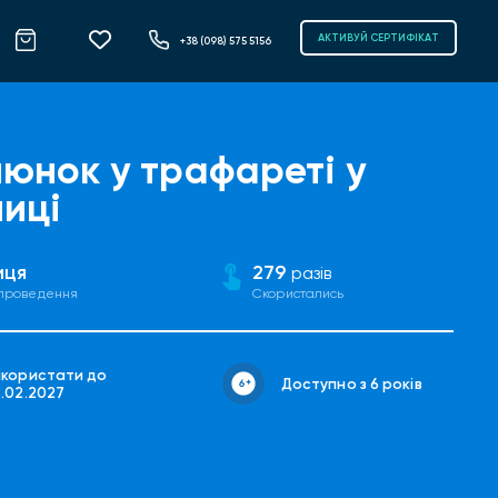
АКТИВУЙ СЕРТИФІКАТ
+38 (098) 575 5156
юнок у трафареті у
ниці
иця
279
разів
 проведення
Скористались
икористати до
Доступно з 6 років
8.02.2027