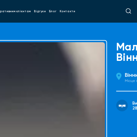
ративним клієнтам
Відгуки
Блог
Контакти
Мал
Він
Вінн
Місце
В
2