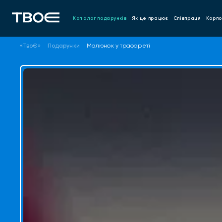
Каталог подарунків
Як це працює
Співпраця
Корпо
«ТвоЄ»
Подарунки
Малюнок у трафареті