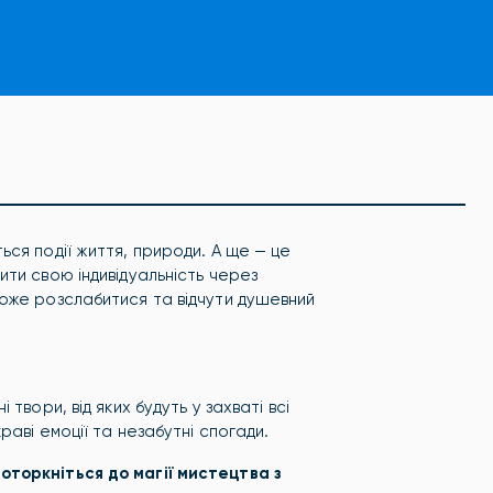
ся події життя, природи. А ще — це
ти свою індивідуальність через
оже розслабитися та відчути душевний
твори, від яких будуть у захваті всі
раві емоції та незабутні спогади.
оторкніться до магії мистецтва з