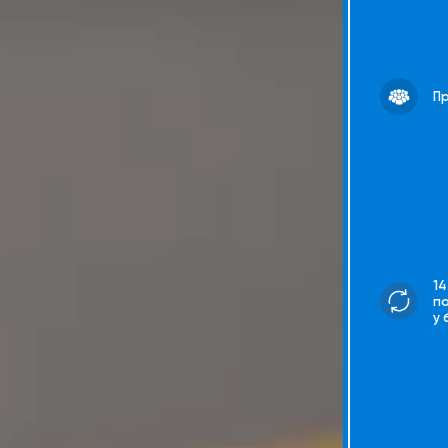
Пр
14
п
у 