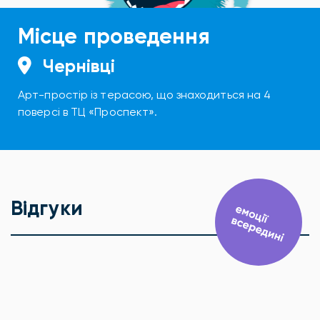
Місце проведення
Чернівці
Арт-простір із терасою, що знаходиться на 4
поверсі в ТЦ «Проспект».
Відгуки