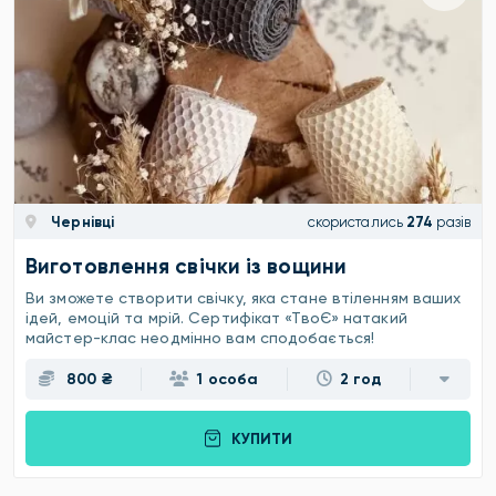
Чернівці
скористались
274
разів
Виготовлення свічки із вощини
Ви зможете створити свічку, яка стане втіленням ваших
ідей, емоцій та мрій. Сертифікат «ТвоЄ» натакий
майстер-клас неодмінно вам сподобається!
800 ₴
1 особа
2 год
КУПИТИ