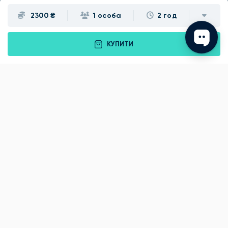
2300 ₴
1 особа
2 год
Івано-Франківськ
Луцьк
Рівне
Тернопіль
КУПИТИ
Хмельницький
Ужгород
Вінниця
Чернівці
Житомир
Кам'янець-Подільський
Київ
Полтава
Черкаси
Що подарувати батькам?
Подарунки Львів