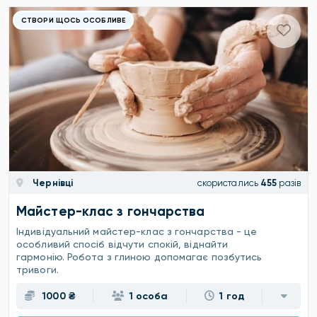
СТВОРИ ЩОСЬ ОСОБЛИВЕ
Чернівці
скористались
455
разів
Майстер-клас з гончарства
Індивідуальний майстер-клас з гончарства - це
особливий спосіб відчути спокій, віднайти
гармонію. Робота з глиною допомагає позбутись
тривоги.
1000 ₴
1 особа
1 год