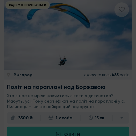
РАДИМО СПРОБУВАТИ
Ужгород
скористались
485
разів
Політ на параплані над Боржавою
Хто з нас не мріяв навчитись літати з дитинства?
Мабуть, усі. Тому сертифікат на політ на параплані у с.
Пилипець – чи не найкращий подарунок!
3500 ₴
1 особа
15 хв
КУПИТИ