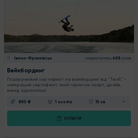
Івано-Франківськ
скористались
408
разів
Вейкбординг
Подарунковий сертифікат на вейкбординг від “ТвоЄ” -
найкращий сертифікат, який гарантує азарт, драйв,
викид адреналіну!
850 ₴
1 особа
15 хв
КУПИТИ