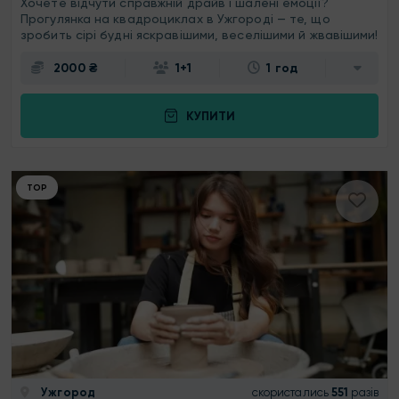
Хочете відчути справжній драйв і шалені емоції?
Прогулянка на квадроциклах в Ужгороді — те, що
зробить сірі будні яскравішими, веселішими й жвавішими!
2000 ₴
1+1
1 год
КУПИТИ
ТОР
Ужгород
скористались
551
разів