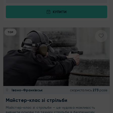
КУПИТИ
ТОР
Івано-Франківськ
скористались
273
разів
Майстер-клас зі стрільби
Майстер-клас зі стрільби — це чудова можливість
вивчити основи та техніку стрільби в безпечному