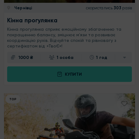
Чернівці
скористались
303
разів
Кінна прогулянка
Кінна прогулянка сприяє емоційному збагаченню та
покращенню балансу, зміцнює мʼязи та розвиває
координацію рухів. Відчуйте спокій та рівновагу з
сертифікатом від «ТвоЄ»!
1000 ₴
1 особа
1 год
КУПИТИ
ТОР