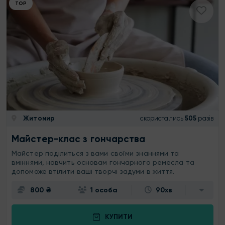
ТОР
Житомир
скористались
505
разів
Майстер-клас з гончарства
Майстер поділиться з вами своїми знаннями та
вміннями, навчить основам гончарного ремесла та
допоможе втілити ваші творчі задуми в життя.
800 ₴
1 особа
90хв
КУПИТИ