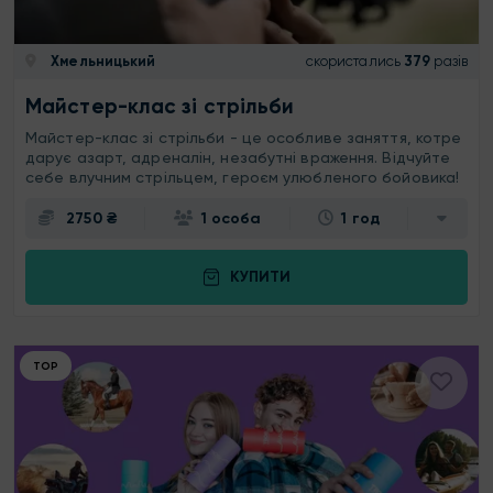
Хмельницький
скористались
379
разів
Майстер-клас зі стрільби
Майстер-клас зі стрільби - це особливе заняття, котре
дарує азарт, адреналін, незабутні враження. Відчуйте
себе влучним стрільцем, героєм улюбленого бойовика!
2750 ₴
1 особа
1 год
КУПИТИ
ТОР