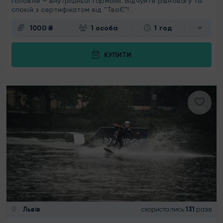
головне — внутрішньої гармонії. Відчуйте рівновагу та
спокій з сертифікатом від “ТвоЄ”!
1000 ₴
1 особа
1 год
КУПИТИ
Львів
скористались
131
разів