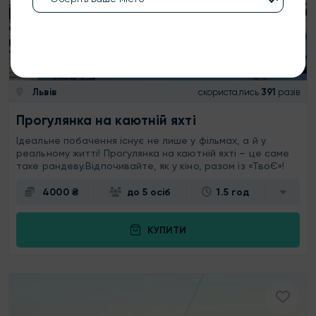
Львів
скористались
391
разів
Прогулянка на каютній яхті
Ідеальне побачення існує не лише у фільмах, а й у
реальному житті! Прогулянка на каютній яхті – це саме
таке рандеву.Відпочивайте, як у кіно, разом із «ТвоЄ»!
4000 ₴
до 5 осіб
1.5 год
КУПИТИ