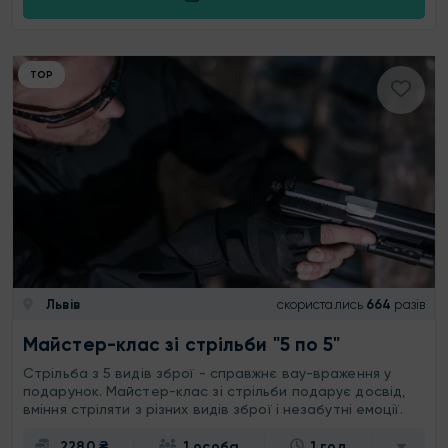
ТОР
Львів
скористались
664
разів
Майстер-клас зі стрільби "5 по 5"
Стрільба з 5 видів зброї - справжнє вау-враження у
подарунок. Майстер-клас зі стрільби подарує досвід,
вміння стріляти з різних видів зброї і незабутні емоції.
2280 ₴
1 особа
1 год