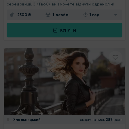
середовищі. З «ТвоЄ» ви зможете відчути адреналін!
2500 ₴
1 особа
1 год
КУПИТИ
Хмельницький
скористались
287
разів