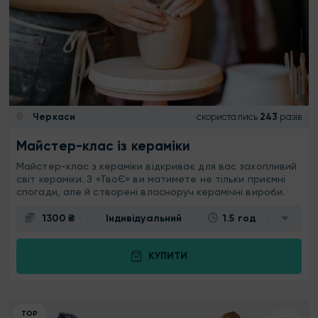
Черкаси
скористались
243
разів
Майстер-клас із кераміки
Майстер-клас з кераміки відкриває для вас захопливий
світ кераміки. З «ТвоЄ» ви матимете не тільки приємні
спогади, але й створені власноруч керамічні вироби.
1300 ₴
Індивідуальний
1.5 год
КУПИТИ
ТОР