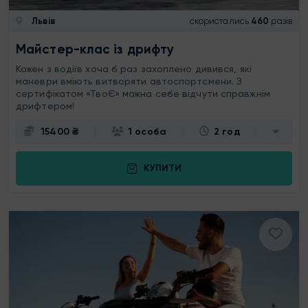
Львів
скористались
460
разів
Майстер-клас із дрифту
Кожен з водіїв хоча б раз захоплено дивився, які
маневри вміють витворяти автоспортсмени. З
сертифікатом «ТвоЄ» можна себе відчути справжнім
дрифтером!
15400 ₴
1 особа
2 год
КУПИТИ