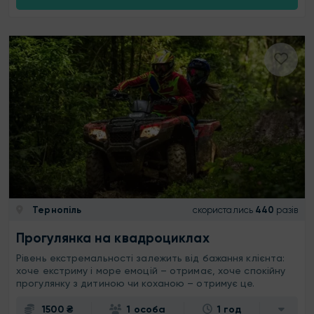
Тернопіль
скористались
440
разів
Прогулянка на квадроциклах
Рівень екстремальності залежить від бажання клієнта:
хоче екстриму і море емоцій – отримає, хоче спокійну
прогулянку з дитиною чи коханою – отримує це.
1500 ₴
1 особа
1 год