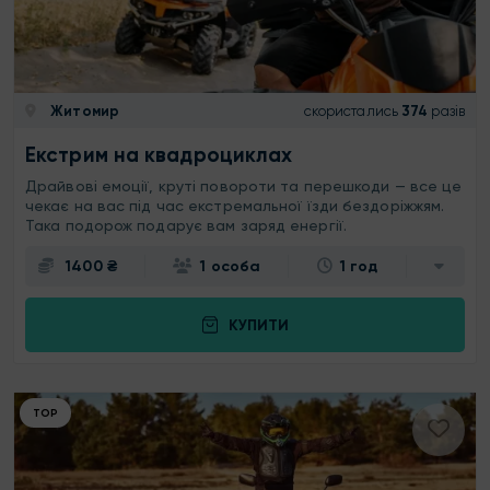
Житомир
скористались
374
разів
Екстрим на квадроциклах
Драйвові емоції, круті повороти та перешкоди — все це
чекає на вас під час екстремальної їзди бездоріжжям.
Така подорож подарує вам заряд енергії.
1400 ₴
1 особа
1 год
КУПИТИ
ТОР