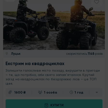
Луцьк
скористались
1148
разів
Екстрим на квадроциклах
Залишити галасливе місто позаду, вирушити в пригоди
– те, що потрібно, аби свято запам’яталося. Крутий
заїзд на квадроциклах по бездоріжжю лісів – це ТОП
ідея.
1600 ₴
1 особа
1 год
КУПИТИ