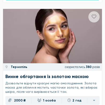
Тернопіль
скористались
380
разів
Винне обгортання із золотою маскою
Дозвольте відчути красуні магію омолодження. Золота
маска для обличчя містить часточки золота, які вбирає
шкіра, після чого вирівнюється її тон.
2000 ₴
1 особа
2 год