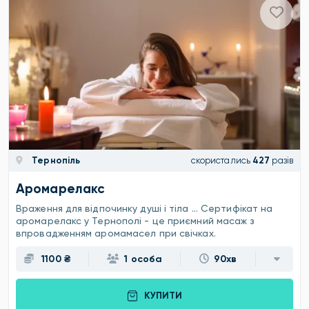
Тернопіль
скористались
427
разів
Аромарелакс
Враження для відпочинку душі і тіла ... Сертифікат на
аромарелакс у Тернополі - це приємний масаж з
впровадженням аромамасел при свічках.
1100 ₴
1 особа
90хв
КУПИТИ