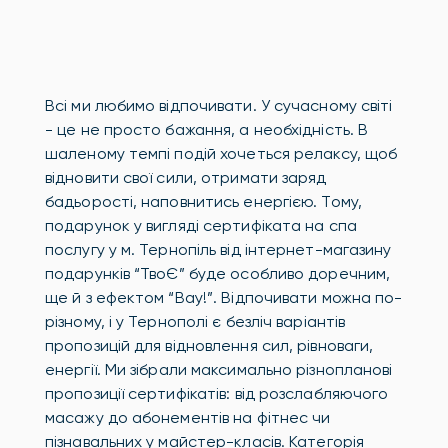
Всі ми любимо відпочивати. У сучасному світі
- це не просто бажання, а необхідність. В
шаленому темпі подій хочеться релаксу, щоб
відновити свої сили, отримати заряд
бадьорості, наповнитись енергією. Тому,
подарунок у вигляді сертифіката на спа
послугу у м. Тернопіль від інтернет-магазину
подарунків “ТвоЄ” буде особливо доречним,
ще й з ефектом “Вау!”. Відпочивати можна по-
різному, і у Тернополі є безліч варіантів
пропозицій для відновлення сил, рівноваги,
енергії. Ми зібрали максимально різнопланові
пропозиції сертифікатів: від розслабляючого
масажу до абонементів на фітнес чи
пізнавальних у майстер-класів. Категорія