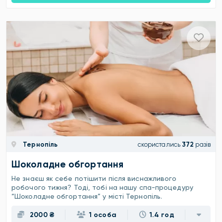
Тернопіль
скористались
372
разів
Шоколадне обгортання
Не знаєш як себе потішити після виснажливого
робочого тижня? Тоді, тобі на нашу спа-процедуру
“Шоколадне обгортання” у місті Тернопіль.
2000 ₴
1 особа
1.4 год