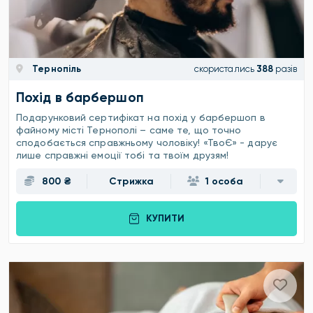
Тернопіль
скористались
388
разів
Похід в барбершоп
Подарунковий сертифікат на похід у барбершоп в
файному місті Тернополі – саме те, що точно
сподобається справжньому чоловіку! «ТвоЄ» - дарує
лише справжні емоції тобі та твоїм друзям!
800 ₴
Стрижка
1 особа
КУПИТИ