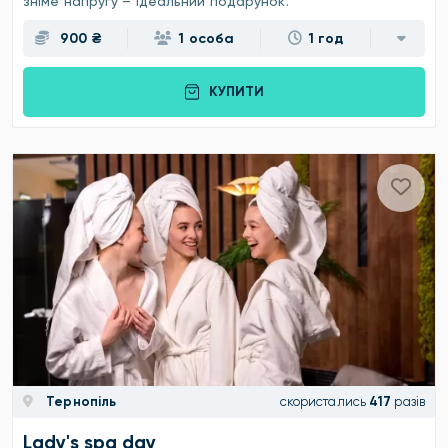
зніме напругу – ідеальний подарунок.
900 ₴
1 особа
1 год
КУПИТИ
Тернопіль
скористались
417
разів
Lady's spa day