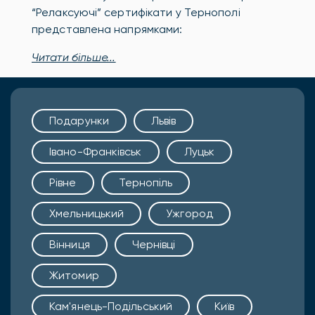
“Релаксуючі” сертифікати у Тернополі
представлена напрямками:
Читати більше...
Подарунки
Львів
Івано-Франківськ
Луцьк
Рівне
Тернопіль
Хмельницький
Ужгород
Вінниця
Чернівці
Житомир
Кам'янець-Подільський
Київ