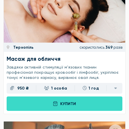
Тернопіль
скористались
349
разів
Масаж для обличчя
Завдяки активній стимуляції м’язових тканин
професіонал покращує кровообіг і лімфообіг, укріплює
тонус м’язевого каркасу, вирівнює овал лиця.
950 ₴
1 особа
1 год
КУПИТИ