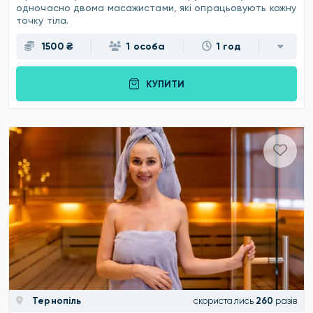
одночасно двома масажистами, які опрацьовують кожну
точку тіла.
1500 ₴
1 особа
1 год
КУПИТИ
Тернопіль
скористались
260
разів