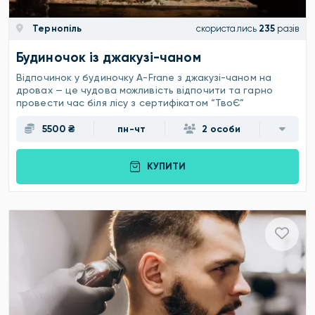
Тернопіль
скористались
235
разів
Будиночок із джакузі-чаном
Відпочинок у будиночку A-Frane з джакузі-чаном на
дровах — це чудова можливість відпочити та гарно
провести час біля лісу з сертифікатом “ТвоЄ”
5500 ₴
пн-чт
2 особи
КУПИТИ