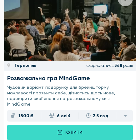
Тернопіль
скористались
348
разів
Розважальна гра MindGame
Чудовий варіант подарунку для брейншторму,
можливості проявити себе, дізнатись щось нове,
перевірити свої знання на розважальному квіз
MindGame
1800 ₴
6 осіб
2.5 год
КУПИТИ