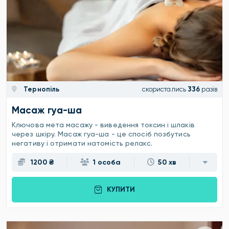
Тернопіль
скористались
336
разів
Масаж гуа-ша
Ключова мета масажу - виведення токсин і шлаків
через шкіру. Масаж гуа-ша - це спосіб позбутись
негативу і отримати натомість релакс.
1200 ₴
1 особа
50 хв
КУПИТИ