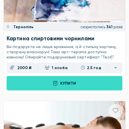
Тернопіль
скористались
341
разів
Картина спиртовими чорнилами
Ви подаруєте не лише враження, а й стильну картину,
створену власноруч! Така арт-терапія доступна
кожному! Обирайте подарунковий сертифікат "ТвоЄ".
2000 ₴
1 особа
2.5 год
КУПИТИ