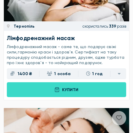
Тернопіль
скористались
339
разів
Лімфодренажний масаж
Лімфодренажний масаж - саме те, що подарує свіжі
сили,гармонію краси і здоров’я. Сертифікат на таку
процедуру сподобається рідним, друзям, адже турбота
про їхнє здоров’я - то найкращий подарунок.
1400 ₴
1 особа
1 год
КУПИТИ