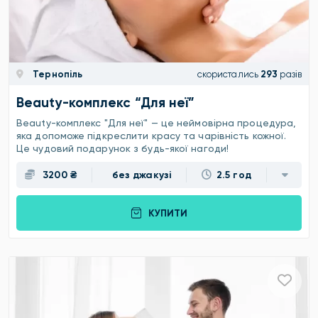
Тернопіль
скористались
293
разів
Beauty-комплекс “Для неї”
Beauty-комплекс "Для неї" — це неймовірна процедура,
яка допоможе підкреслити красу та чарівність кожної.
Це чудовий подарунок з будь-якої нагоди!
3200 ₴
без джакузі
2.5 год
КУПИТИ