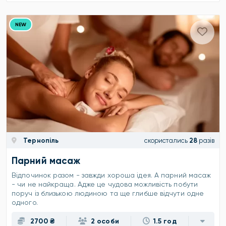
NEW
Тернопіль
скористались
28
разів
Парний масаж
Відпочинок разом - завжди хороша ідея. А парний масаж
- чи не найкраща. Адже це чудова можливість побути
поруч із близькою людиною та ще глибше відчути одне
одного.
2700 ₴
2 особи
1.5 год