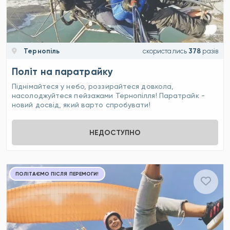
Тернопіль
скористались
378
разів
Політ на паратрайку
Піднімайтеся у небо, роззирайтеся довкола,
насолоджуйтеся пейзажами Тернопілля! Паратрайк -
новий досвід, який варто спробувати!
НЕДОСТУПНО
ПОЛІТАЄМО ПІСЛЯ ПЕРЕМОГИ!