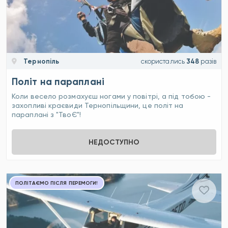
Тернопіль
скористались
348
разів
Політ на параплані
Коли весело розмахуєш ногами у повітрі, а під тобою -
захопливі краєвиди Тернопільщини, це політ на
параплані з "ТвоЄ"!
НЕДОСТУПНО
ПОЛІТАЄМО ПІСЛЯ ПЕРЕМОГИ!