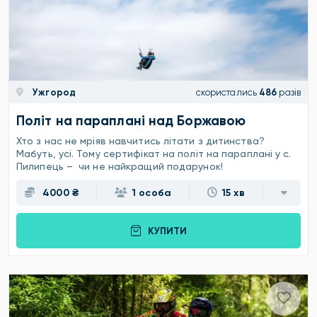
Ужгород
скористались
486
разів
Політ на параплані над Боржавою
Хто з нас не мріяв навчитись літати з дитинства?
Мабуть, усі. Тому сертифікат на політ на параплані у с.
Пилипець – чи не найкращий подарунок!
4000 ₴
1 особа
15 хв
КУПИТИ