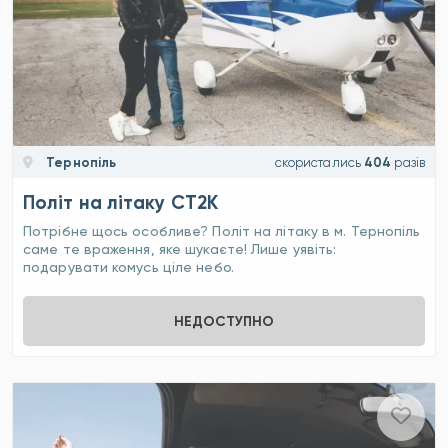
Тернопіль
скористались
404
разів
Політ на літаку СТ2К
Потрібне щось особливе? Політ на літаку в м. Тернопіль
саме те враження, яке шукаєте! Лише уявіть:
подарувати комусь ціле небо.
НЕДОСТУПНО