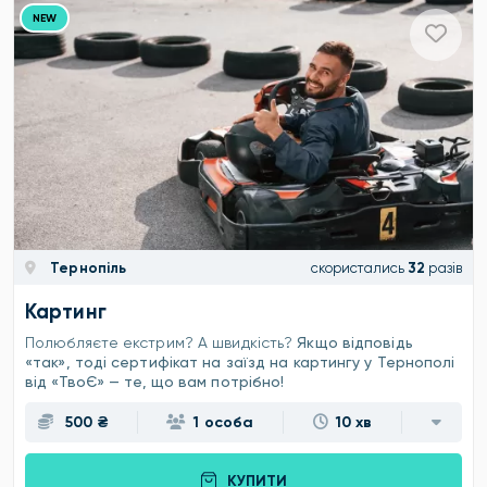
NEW
Тернопіль
скористались
32
разів
Картинг
Полюбляєте екстрим? А швидкість?
Якщо відповідь
«так», тоді сертифікат на заїзд на картингу у Тернополі
від «ТвоЄ» — те, що вам потрібно!
500 ₴
1 особа
10 хв
КУПИТИ