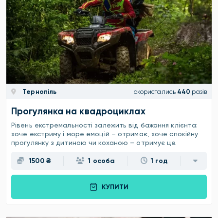
Тернопіль
скористались
440
разів
Прогулянка на квадроциклах
Рівень екстремальності залежить від бажання клієнта:
хоче екстриму і море емоцій – отримає, хоче спокійну
прогулянку з дитиною чи коханою – отримує це.
1500 ₴
1 особа
1 год
КУПИТИ