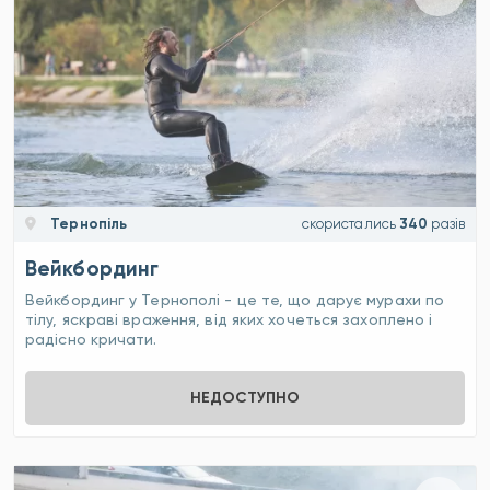
Тернопіль
скористались
340
разів
Вейкбординг
Вейкбординг у Тернополі - це те, що дарує мурахи по
тілу, яскраві враження, від яких хочеться захоплено і
радісно кричати.
НЕДОСТУПНО