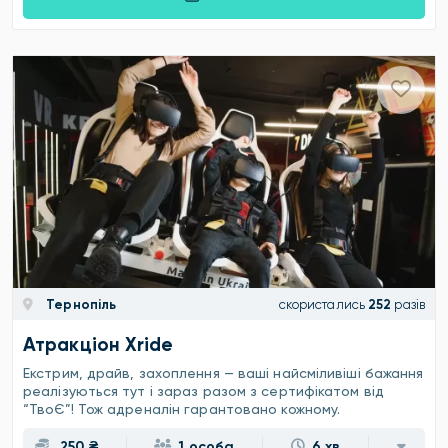
Тернопіль
скористались
252
разів
Атракціон Xride
Екстрим, драйв, захоплення — ваші найсміливіші бажання
реалізуються тут і зараз разом з сертифікатом від
“ТвоЄ”! Тож адреналін гарантовано кожному.
250 ₴
1 особа
6 хв