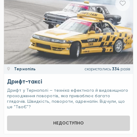
Тернопіль
скористались
334
разів
Дрифт-таксі
Дрифт у Тернополі — техніка ефектного й видовищного
проходження поворотів, яка приваблює багато
глядачів. Швидкість, повороти, адреналін. Відчули, що
це “ТвоЄ”?
НЕДОСТУПНО