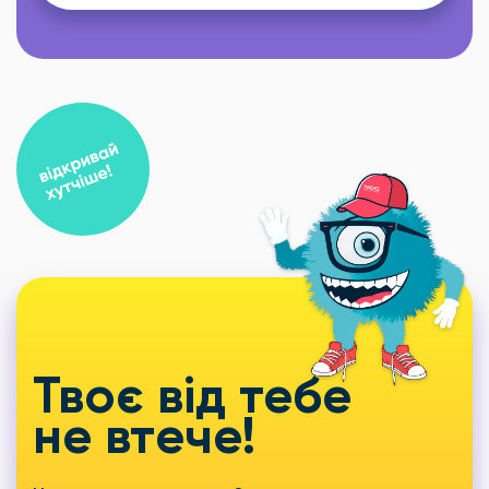
Твоє від тебе
не втече!