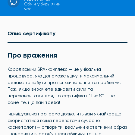
Обмін у будь-який
час
Опис сертифікату
Про враження
Королівський SPA-комплекс — це унікальна
процедура, яка допоможе відчути максимальний
релакс та забути про всі хвилювання та проблеми.
Тож, якщо ви хочете відновити сили та
перезавантажитися, то сертифікат “ТвоЄ” — це
саме те, що вам треба!
Індивідуальна програма дозволить вам якнайкраще
скористатися всіма перевагами сучасної
косметології — створити ідеальний естетичний образ
і повернути здоров’я шкірі обличчя та тіла.