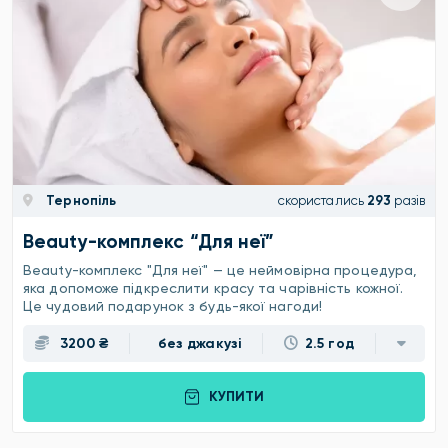
Тернопіль
скористались
293
разів
Beauty-комплекс “Для неї”
Beauty-комплекс "Для неї" — це неймовірна процедура,
яка допоможе підкреслити красу та чарівність кожної.
Це чудовий подарунок з будь-якої нагоди!
3200 ₴
без джакузі
2.5 год
КУПИТИ