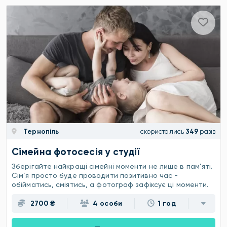
Тернопіль
скористались
349
разів
Сімейна фотосесія у студії
Зберігайте найкращі сімейні моменти не лише в пам’яті.
Сім’я просто буде проводити позитивно час -
обійматись, сміятись, а фотограф зафіксує ці моменти.
2700 ₴
4 особи
1 год