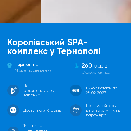
Королівський SPA-
комплекс у Тернополі
Тернопіль
260
разів
Місце проведення
Скористались
Не
Використати до
рекомендується
28.02.2027
вагітним
Не хвилюйтесь,
Доступно з 16 років
ціна така ж, як і в
партнера:)
14 днів на
повернення.