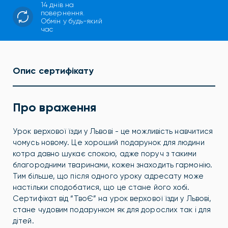
14 днів на
повернення.
Обмін у будь-який
час
Опис сертифікату
Про враження
Урок верхової їзди у Львові - це можливість навчитися
чомусь новому. Це хороший подарунок для людини
котра давно шукає спокою, адже поруч з такими
благородними тваринами, кожен знаходить гармонію.
Тим більше, що після одного уроку адресату може
настільки сподобатися, що це стане його хобі.
Сертифікат від “ТвоЄ” на урок верхової їзди у Львові,
стане чудовим подарунком як для дорослих так і для
дітей.