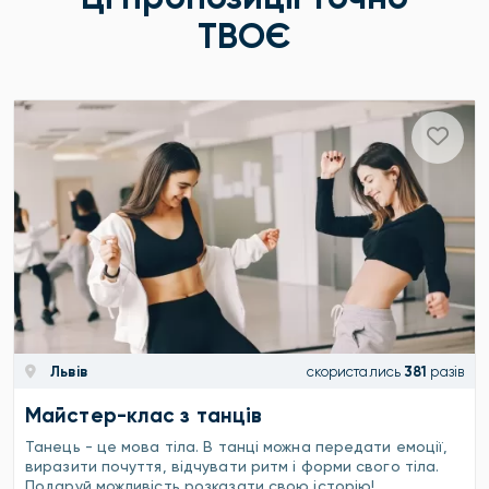
ТВОЄ
Львів
скористались
381
разів
Майстер-клас з танців
Танець - це мова тіла. В танці можна передати емоції,
виразити почуття, відчувати ритм і форми свого тіла.
Подаруй можливість розказати свою історію!