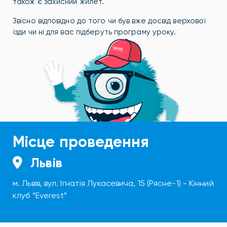
також є захисний жилет.
Звісно відповідно до того чи був вже досвід верхової
їзди чи ні для вас підберуть програму уроку.
Місце проведення
Львів
м. Львів, вул. Ігнатія Лукаcевича, 15 (Рясне-1) - Кінний
клуб “Everest”