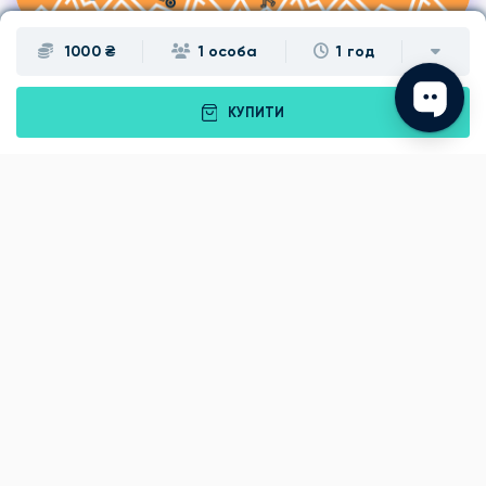
1000 ₴
1 особа
1 год
КУПИТИ
Подарунки
Львів
Івано-Франківськ
Луцьк
Рівне
Тернопіль
Хмельницький
Ужгород
Вінниця
Чернівці
Житомир
Кам'янець-Подільський
Київ
Полтава
Черкаси