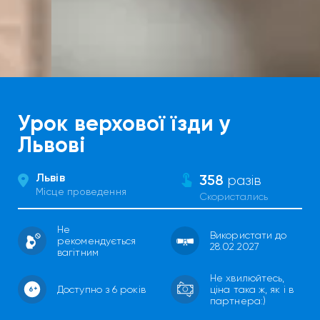
Урок верхової їзди у
Львові
Львів
358
разів
Місце проведення
Скористались
Не
Використати до
рекомендується
28.02.2027
вагітним
Не хвилюйтесь,
Доступно з 6 років
ціна така ж, як і в
партнера:)