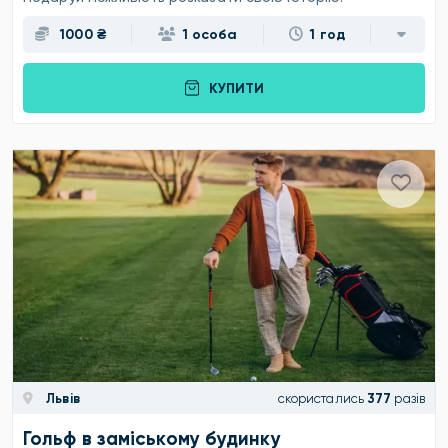
1000 ₴
1 особа
1 год
КУПИТИ
Львів
скористались
377
разів
Гольф в заміському будинку