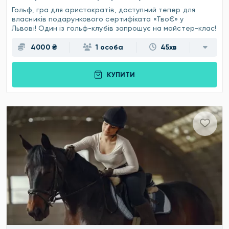
Гольф, гра для аристократів, доступний тепер для
власників подарункового сертифіката «ТвоЄ» у
Львові! Один із гольф-клубів запрошує на майстер-клас!
4000 ₴
1 особа
45хв
КУПИТИ