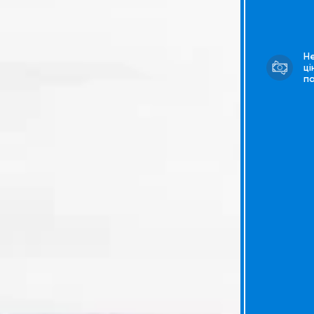
Н
ці
п