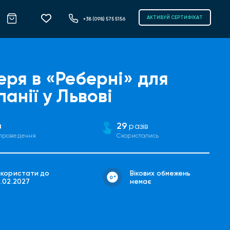
АКТИВУЙ СЕРТИФІКАТ
+38 (098) 575 5156
еря в «Реберні» для
анії у Львові
в
29
разів
 проведення
Скористались
икористати до
Вікових обмежень
8.02.2027
немає