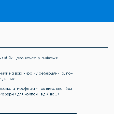
ів! Як щодо вечері у львівській
мими на всю Україну реберцями, а, по-
рідніших.
івська атмосфера - так ідеально і без
Реберні» для компанії від «ТвоЄ»!