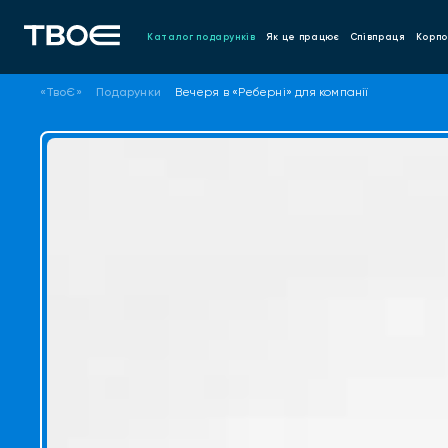
Каталог подарунків
Як це працює
Співпраця
Корпо
«ТвоЄ»
Подарунки
Вечеря в «Реберні» для компанії