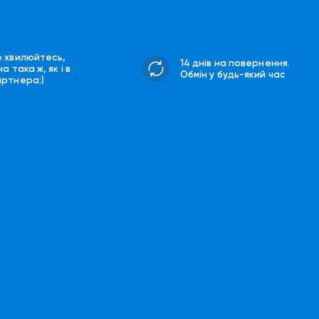
е хвилюйтесь,
14 днів на повернення.
на така ж, як і в
Обмін у будь-який час
артнера:)