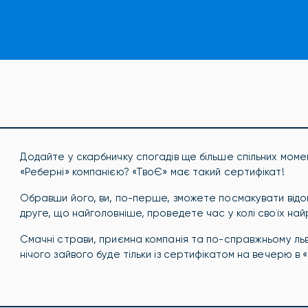
Додайте у скарбничку спогадів ще більше спільних момент
«Реберні» компанією? «ТвоЄ» має такий сертифікат!
Обравши його, ви, по-перше, зможете посмакувати відо
друге, що найголовніше, проведете час у колі своїх най
Смачні страви, приємна компанія та по-справжньому льв
нічого зайвого буде тільки із сертифікатом на вечерю в «