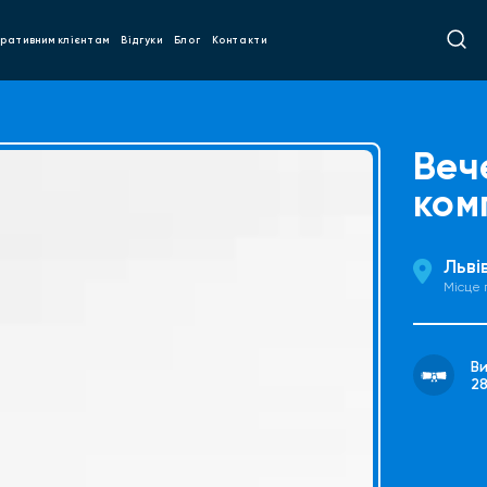
ративним клієнтам
Відгуки
Блог
Контакти
Веч
комп
Льві
Місце
В
2