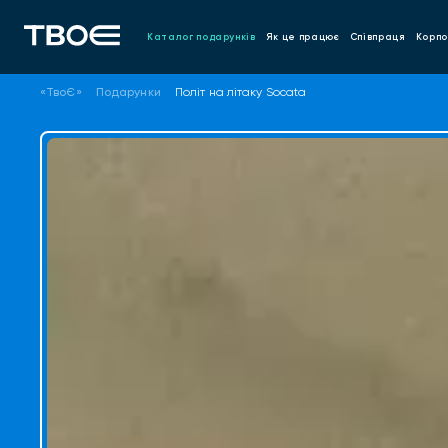
Каталог подарунків
Як це працює
Співпраця
Корпо
«ТвоЄ»
Подарунки
Політ на літаку Socata