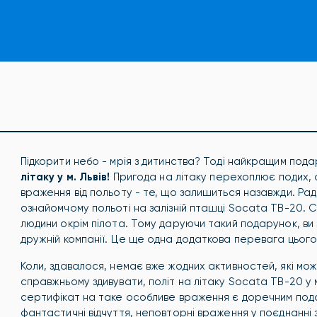
Підкорити небо - мрія з дитинства? Тоді найкращим под
літаку у м. Львів!
Пригода на літаку перехоплює подих, 
враження від польоту - те, що залишиться назавжди. Раді
ознайомчому польоті на залізній пташці Socata TB-20. 
людини окрім пілота. Тому даруючи такий подарунок, ви з
дружній компанії. Це ще одна додаткова перевага цьог
Коли, здавалося, немає вже жодних активностей, які мож
справжньому здивувати, політ на літаку Socata TB-20 у 
сертифікат на таке особливе враження є доречним под
фантастичні відчуття, неповторні враження у поєднанні 