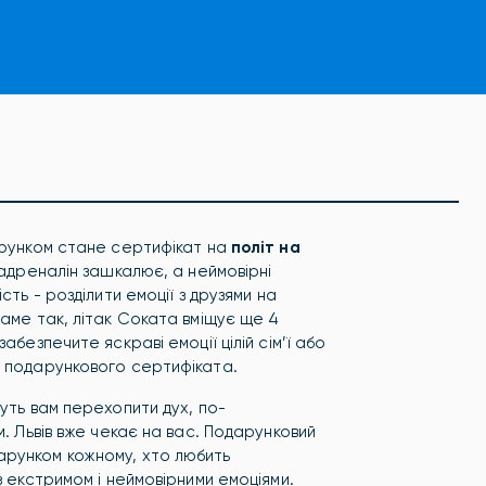
арунком стане сертифікат на
політ на
адреналін зашкалює, а неймовірні
сть - розділити емоції з друзями на
Саме так, літак Соката вміщує ще 4
абезпечите яскраві емоції цілій сім’ї або
о подарункового сертифіката.
уть вам перехопити дух, по-
м. Львів вже чекає на вас. Подарунковий
арунком кожному, хто любить
з екстримом і неймовірними емоціями.