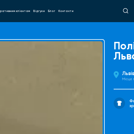
ративним клієнтам
Відгуки
Блог
Контакти
Пол
Льв
Льві
Місце
Фо
з