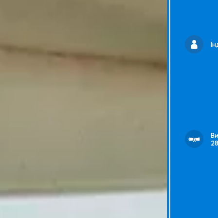
Ін
В
2