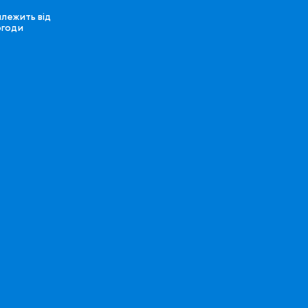
лежить від
огоди