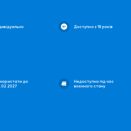
дивідуально
Доступно з 18 років
икористати до
Недоступно під час
8.02.2027
воєнного стану