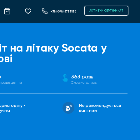
АКТИВУЙ СЕРТИФІКАТ
+38 (098) 575 5156
іт на літаку Socata у
ові
в
363
разів
 проведення
Скористались
рма одягу -
Не рекомендується
ручна
вагітним