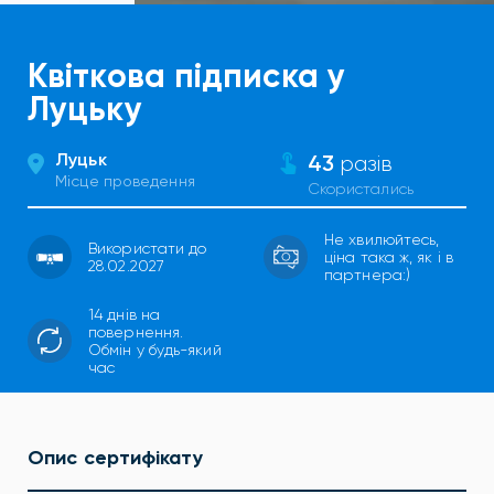
Квіткова підписка у
Луцьку
Луцьк
43
разів
Місце проведення
Скористались
Не хвилюйтесь,
Використати до
ціна така ж, як і в
28.02.2027
партнера:)
14 днів на
повернення.
Обмін у будь-який
час
Опис сертифікату