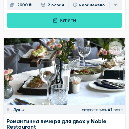
2000 ₴
2 особи
необмежено
КУПИТИ
Луцьк
скористались
47
разів
Романтична вечеря для двох у Noble
Restaurant