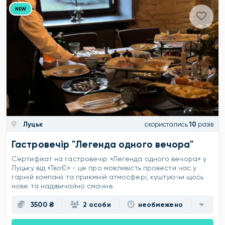
NEW
Луцьк
скористались
10
разів
Гастровечір "Легенда одного вечора"
Сертифікат на гастровечір «Легенда одного вечора» у
Луцьку від «ТвоЄ» - це про можливість провести час у
гарній компанії та приємній атмосфері, куштуючи щось
нове та надзвичайно смачне.
3500 ₴
2 особи
необмежено