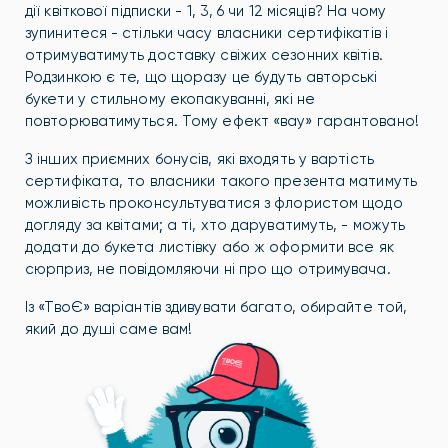
дії квіткової підписки - 1, 3, 6 чи 12 місяців? На чому
зупинитеся - стільки часу власники сертифікатів і
отримуватимуть доставку свіжих сезонних квітів.
Родзинкою є те, що щоразу це будуть авторські
букети у стильному екопакуванні, які не
повторюватимуться. Тому ефект «вау» гарантовано!
З інших приємних бонусів, які входять у вартість
сертифіката, то власники такого презента матимуть
можливість проконсультуватися з флористом щодо
догляду за квітами; а ті, хто даруватимуть, - можуть
додати до букета листівку або ж оформити все як
сюрприз, не повідомляючи ні про що отримувача.
Із «ТвоЄ» варіантів здивувати багато, обирайте той,
який до душі саме вам!