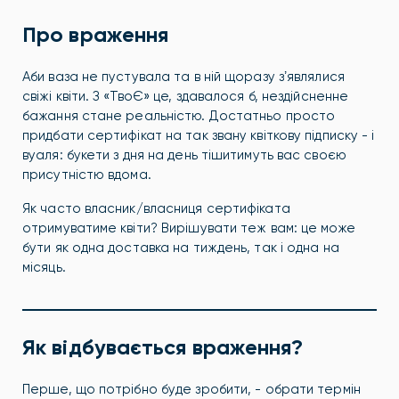
Про враження
Аби ваза не пустувала та в ній щоразу зʼявлялися
свіжі квіти. З «ТвоЄ» це, здавалося б, нездійсненне
бажання стане реальністю. Достатньо просто
придбати сертифікат на так звану квіткову підписку - і
вуаля: букети з дня на день тішитимуть вас своєю
присутністю вдома.
Як часто власник/власниця сертифіката
отримуватиме квіти? Вирішувати теж вам: це може
бути як одна доставка на тиждень, так і одна на
місяць.
Як відбувається враження?
Перше, що потрібно буде зробити, - обрати термін