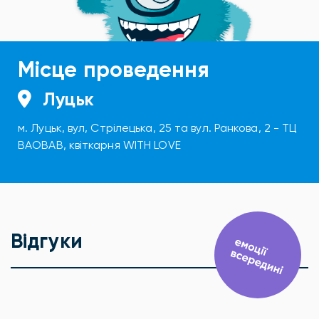
Місце проведення
Луцьк
м. Луцьк, вул, Стрілецька, 25 та вул. Ранкова, 2 - ТЦ
BAOBAB, квіткарня WITH LOVE
Відгуки