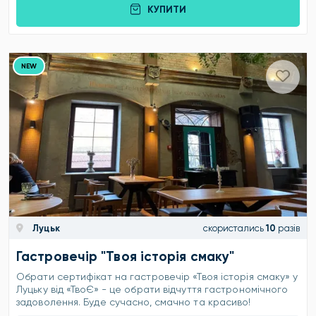
КУПИТИ
NEW
Луцьк
скористались
10
разів
Гастровечір "Твоя історія смаку"
Обрати сертифікат на гастровечір «Твоя історія смаку» у
Луцьку від «ТвоЄ» - це обрати відчуття гастрономічного
задоволення. Буде сучасно, смачно та красиво!