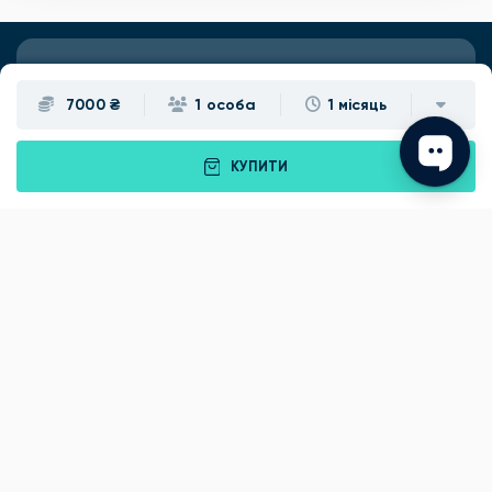
Подарунки
Львів
7000 ₴
1 особа
1 місяць
Івано-Франківськ
Луцьк
КУПИТИ
Рівне
Тернопіль
Хмельницький
Ужгород
Вінниця
Чернівці
Житомир
Кам'янець-Подільський
Київ
Полтава
Черкаси