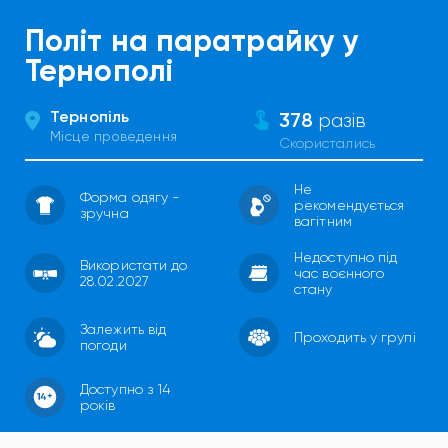
Політ на паратрайку у
Тернополі
Тернопіль
378
разів
Місце проведення
Скористались
Не
Форма одягу -
рекомендується
зручна
вагітним
Недоступно під
Використати до
час воєнного
28.02.2027
стану
Залежить від
Проходить у групі
погоди
Доступно з 14
років