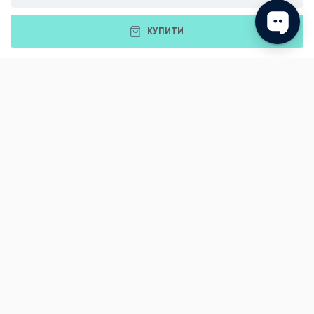
Рівне
Тернопіль
КУПИТИ
Хмельницький
Ужгород
Вінниця
Чернівці
Житомир
Кам'янець-Подільський
Київ
Полтава
Черкаси
Що подарувати батькам?
Подарунки Львів
Подарунок хлопцю
Подарунок дівчинці