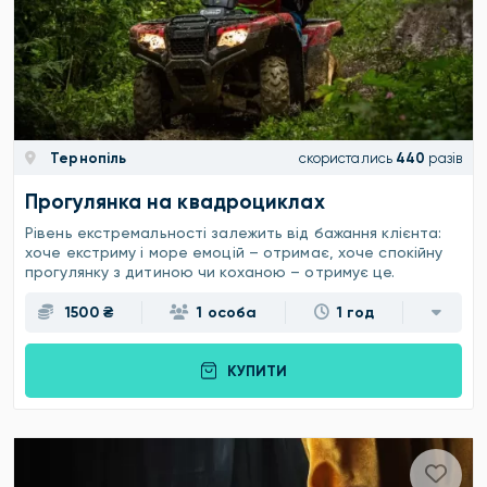
Тернопіль
скористались
440
разів
Прогулянка на квадроциклах
Рівень екстремальності залежить від бажання клієнта:
хоче екстриму і море емоцій – отримає, хоче спокійну
прогулянку з дитиною чи коханою – отримує це.
1500 ₴
1 особа
1 год
КУПИТИ