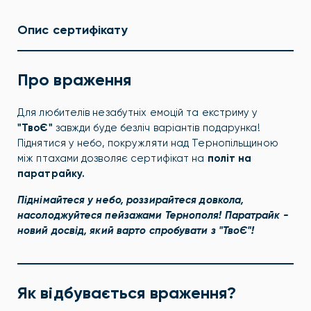
Опис сертифікату
Про враження
Для любителів незабутніх емоцій та екстриму у
"ТвоЄ"
завжди буде безліч варіантів подарунка!
Піднятися у небо, покружляти над Тернопільщиною
між птахами дозволяє сертифікат на
політ на
паратрайку.
Піднімайтеся у небо, роззирайтеся довкола,
насолоджуйтеся пейзажами Тернополя! П
аратрайк -
новий досвід, який варто спробувати з "ТвоЄ"!
Як відбувається враження?