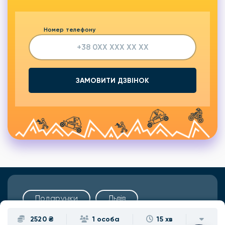
Номер телефону
ЗАМОВИТИ ДЗВІНОК
Подарунки
Львів
2520 ₴
1 особа
15 хв
Івано-Франківськ
Луцьк