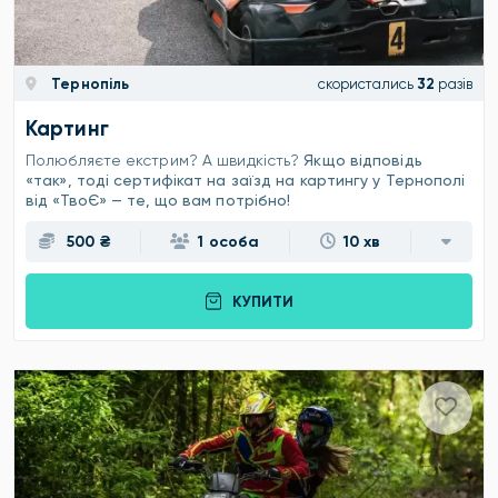
Тернопіль
скористались
32
разів
Картинг
Полюбляєте екстрим? А швидкість?
Якщо відповідь
«так», тоді сертифікат на заїзд на картингу у Тернополі
від «ТвоЄ» — те, що вам потрібно!
500 ₴
1 особа
10 хв
КУПИТИ