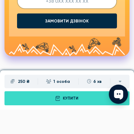
ЗАМОВИТИ ДЗВІНОК
250 ₴
1 особа
6 хв
Подарунки
Львів
КУПИТИ
Івано-Франківськ
Луцьк
Рівне
Тернопіль
Хмельницький
Ужгород