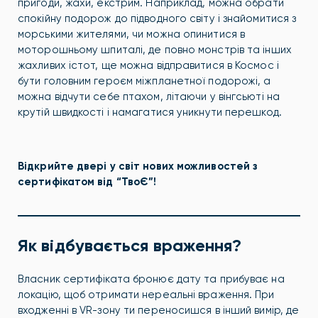
пригоди, жахи, екстрим. Наприклад, можна обрати
спокійну подорож до підводного світу і знайомитися з
морськими жителями, чи можна опинитися в
моторошньому шпиталі, де повно монстрів та інших
жахливих істот, ще можна відправитися в Космос і
бути головним героєм міжпланетної подорожі, а
можна відчути себе птахом, літаючи у вінгсьюті на
крутій швидкості і намагатися уникнути перешкод.
Відкрийте двері у світ нових можливостей з
сертифікатом від “ТвоЄ”!
Як відбувається враження?
Власник сертифіката бронює дату та прибуває на
локацію, щоб отримати нереальні враження.
При
входженні в VR-зону ти переносишся в інший вимір, де