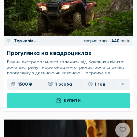
Тернопіль
скористались
440
разів
Прогулянка на квадроциклах
Рівень екстремальності залежить від бажання клієнта:
хоче екстриму і море емоцій – отримає, хоче спокійну
прогулянку з дитиною чи коханою – отримує це.
1500 ₴
1 особа
1 год
КУПИТИ