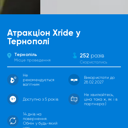
Атракціон Xride у
Тернополі
Тернопіль
252
разів
Місце проведення
Скористались
Не
Використати до
рекомендується
28.02.2027
вагітним
Не хвилюйтесь,
Доступно з 5 років
ціна така ж, як і в
партнера:)
14 днів на
повернення.
Обмін у будь-який
час