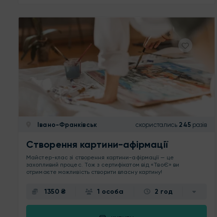
Івано-Франківськ
скористались
245
разів
Створення картини-афірмації
Майстер-клас зі створення картини-афірмації — це
захопливий процес. Тож з сертифікатом від «ТвоЄ» ви
отримаєте можливість створити власну картину!
1350 ₴
1 особа
2 год