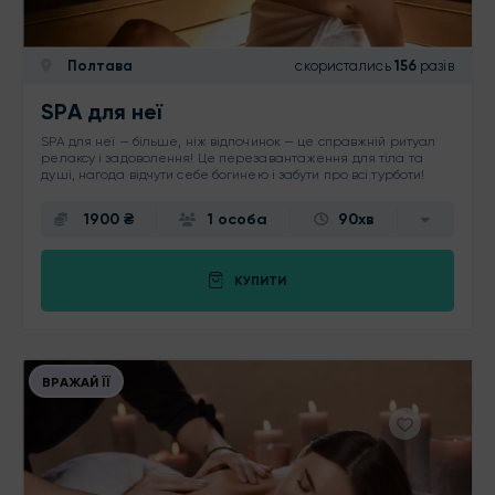
Полтава
скористались
156
разів
SPA для неї
SPA для неї — більше, ніж відпочинок — це справжній ритуал
релаксу і задоволення! Це перезавантаження для тіла та
душі, нагода відчути себе богинею і забути про всі турботи!
1900 ₴
1 особа
90хв
КУПИТИ
ВРАЖАЙ ЇЇ