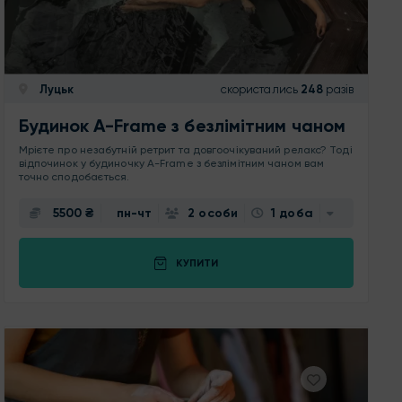
Луцьк
скористались
248
разів
Будинок A-Frame з безлімітним чаном
Мрієте про незабутній ретрит та довгоочікуваний релакс? Тоді
відпочинок у будиночку A-Frame з безлімітним чаном вам
точно сподобається.
5500 ₴
пн-чт
2 особи
1 доба
КУПИТИ