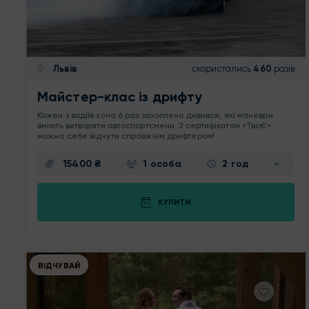
Львів
скористались
460
разів
Майстер-клас із дрифту
Кожен з водіїв хоча б раз захоплено дивився, які маневри
вміють витворяти автоспортсмени. З сертифікатом «ТвоЄ»
можна себе відчути справжнім дрифтером!
15400 ₴
1 особа
2 год
КУПИТИ
ВІДЧУВАЙ