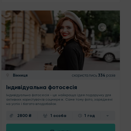
Вінниця
скористались
334
разів
Індивідуальна фотосесія
Індивідуальна фотосесія - це найкраща ідея подарунку для
активних користувачів соцмереж. Саме тому фото, заряджені
на успіх і багато вподобайок.
2800 ₴
1 особа
1 год