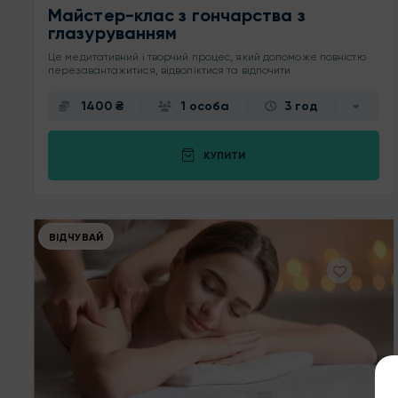
Майстер-клас з гончарства з
глазуруванням
Це медитативний і творчий процес, який допоможе повністю
перезавантажитися, відволіктися та відпочити
1400 ₴
1 особа
3 год
КУПИТИ
ВІДЧУВАЙ