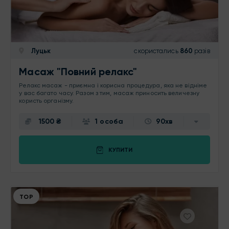
Луцьк
скористались
860
разів
Масаж "Повний релакс"
Релакс масаж - приємна і корисна процедура, яка не відніме
у вас багато часу. Разом з тим, масаж приносить величезну
користь організму.
1500 ₴
1 особа
90хв
КУПИТИ
ТОР