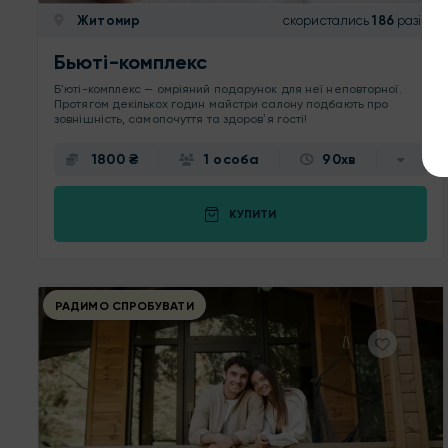
Житомир
скористались
186
разів
Бьюті-комплекс
Б'юті-комплекс — омріяний подарунок для неї неповторної.
Протягом декількох годин майстри салону подбають про
зовнішність, самопочуття та здоровʼя гості!
1800 ₴
1 особа
90хв
КУПИТИ
РАДИМО СПРОБУВАТИ