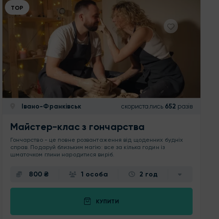
ТОР
Івано-Франківськ
скористались
652
разів
Майстер-клас з гончарства
Гончарство - це повне розвантаження від щоденних будніх
справ. Подаруй близьким магію: все за кілька годин із
шматочком глини народитися виріб.
800 ₴
1 особа
2 год
КУПИТИ