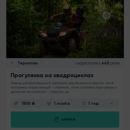
Тернопіль
скористались
440
разів
Прогулянка на квадроциклах
Рівень екстремальності залежить від бажання клієнта: хоче
екстриму і море емоцій – отримає, хоче спокійну прогулянку з
дитиною чи коханою – отримує це.
1500 ₴
1 особа
1 год
КУПИТИ