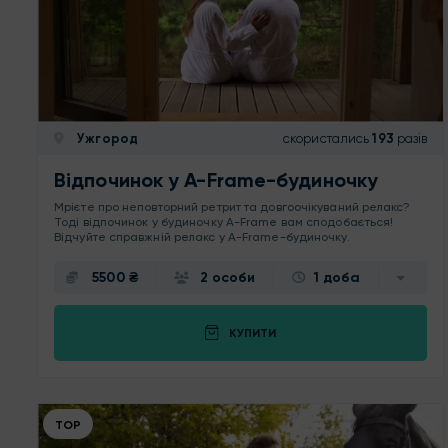
Ужгород
скористались
193
разів
Відпочинок у A-Frame-будиночку
Мрієте про неповторний ретрит та довгоочікуваний релакс?
Тоді відпочинок у будиночку A-Frame вам сподобається!
Відчуйте справжній релакс у A-Frame-будиночку.
5500 ₴
2 особи
1 доба
КУПИТИ
ТОР