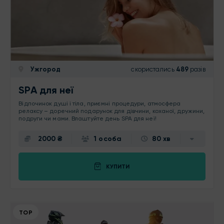
Ужгород
скористались
489
разів
SPA для неї
Відпочинок душі і тіла, приємні процедури, атмосфера
релаксу – доречний подарунок для дівчини, коханої, дружини,
подруги чи мами. Влаштуйте день SPA для неї!
2000 ₴
1 особа
80 хв
КУПИТИ
ТОР