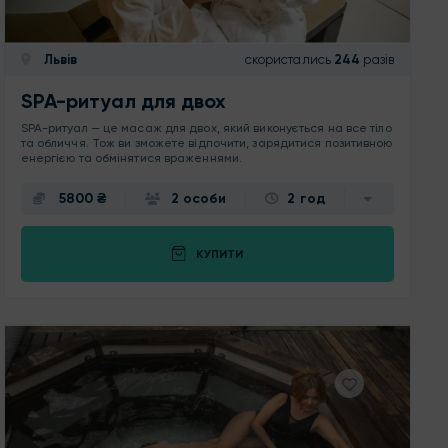
Львів
скористались
244
разів
SPA-ритуал для двох
SPA-ритуал — це масаж для двох, який виконується на все тіло
та обличчя. Тож ви зможете відпочити, зарядитися позитивною
енергією та обмінятися враженнями.
5800 ₴
2 особи
2 год
КУПИТИ