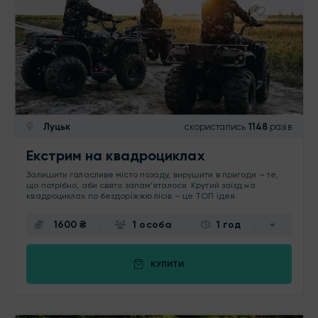
Луцьк
скористались
1148
разів
Екстрим на квадроциклах
Залишити галасливе місто позаду, вирушити в пригоди – те,
що потрібно, аби свято запам’яталося. Крутий заїзд на
квадроциклах по бездоріжжю лісів – це ТОП ідея.
1600 ₴
1 особа
1 год
КУПИТИ