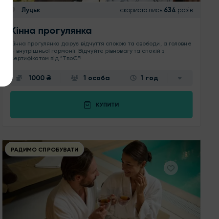
Луцьк
скористались
634
разів
Кінна прогулянка
Кінна прогулянка дарує відчуття спокою та свободи, а головне
— внутрішньої гармонії. Відчуйте рівновагу та спокій з
сертифікатом від “ТвоЄ”!
1000 ₴
1 особа
1 год
КУПИТИ
РАДИМО СПРОБУВАТИ