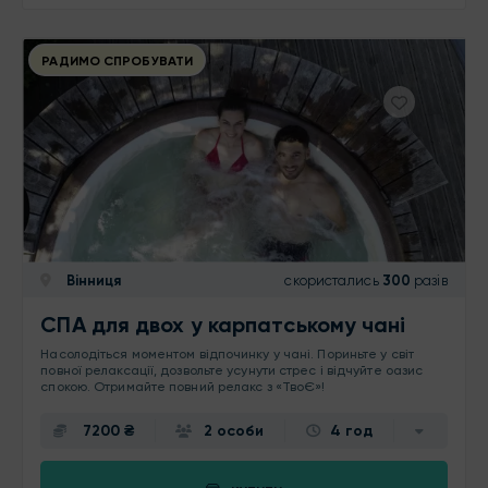
РАДИМО СПРОБУВАТИ
Вінниця
скористались
300
разів
СПА для двох у карпатському чані
Насолодіться моментом відпочинку у чані. Пориньте у світ
повної релаксації, дозвольте усунути стрес і відчуйте оазис
спокою. Отримайте повний релакс з «ТвоЄ»!
7200 ₴
2 особи
4 год