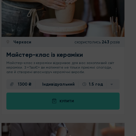
Черкаси
скористались
243
разів
Майстер-клас із кераміки
Майстер-клас з кераміки відкриває для вас захопливий світ
кераміки. З «ТвоЄ» ви матимете не тільки приємні спогади,
але й створені власноруч керамічні вироби.
1300 ₴
Індивідуальний
1.5 год
КУПИТИ