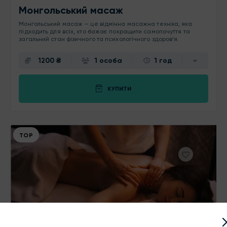
Монгольський масаж
Монгольський масаж — це відмінна масажна техніка, яка
підходить для всіх, хто бажає покращити самопочуття та
загальний стан фізичного та психологічного здоров’я.
1200 ₴
1 особа
1 год
КУПИТИ
ТОР