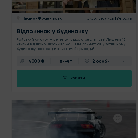
Івано-Франківськ
скористались
174
разів
Відпочинок у будиночку
Райський куточок — це не вигадка, а реальність! Лишень 15
хвилин від Івано-Франківська — і ви опинитеся у затишному
будиночку посеред мальовничої природи!
4000 ₴
пн-чт
2 особи
КУПИТИ