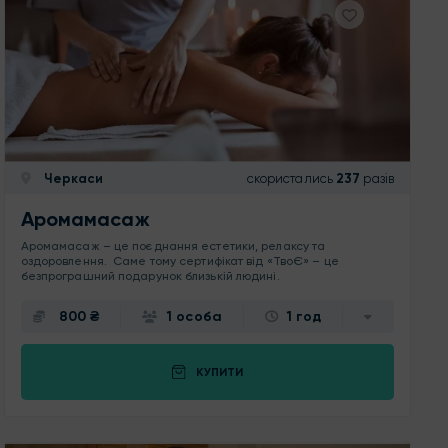
Черкаси
скористались
237
разів
Аромамасаж
Аромамасаж – це поєднання естетики, релаксу та
оздоровлення. Саме тому сертифікат від «ТвоЄ» – це
безпрограшний подарунок близькій людині.
800 ₴
1 особа
1 год
КУПИТИ