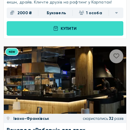
екшн, драйв. Кличте друзів на рафтинг у Карпатах!
2000 ₴
Буковель
1 особа
КУПИТИ
NEW
Івано-Франківськ
скористались
32
разів