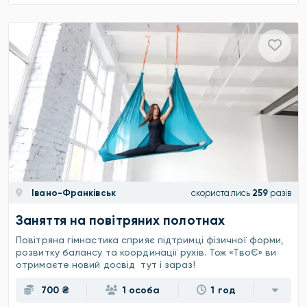
Івано-Франківськ
скористались
259
разів
Заняття на повітряних полотнах
Повітряна гімнастика сприяє підтримці фізичної форми,
розвитку балансу та координації рухів. Тож «ТвоЄ» ви
отримаєте новий досвід тут і зараз!
700 ₴
1 особа
1 год