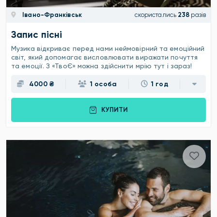
Івано-Франківськ
скористались
238
разів
Запис пісні
Музика відкриває перед нами неймовірний та емоційний
світ, який допомагає висловлювати виражати почуття
та емоції. З «ТвоЄ» можна здійснити мрію тут і зараз!
4000 ₴
1 особа
1 год
КУПИТИ