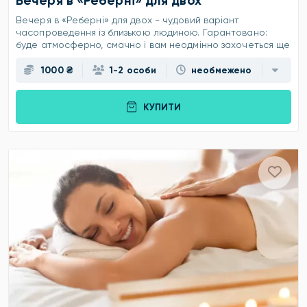
Вечеря в «Реберні» для двох
Вечеря в «Реберні» для двох - чудовий варіант
часопроведення із близькою людиною. Гарантовано:
буде атмосферно, смачно і вам неодмінно захочеться ще
1000 ₴
1-2 особи
необмежено
КУПИТИ