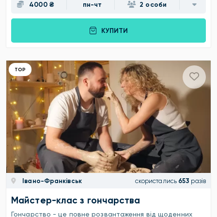
4000 ₴
пн-чт
2 особи
КУПИТИ
ТОР
Івано-Франківськ
скористались
653
разів
Майстер-клас з гончарства
Гончарство - це повне розвантаження від щоденних