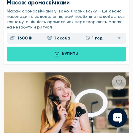
Масаж аромасвічками
Масаж аромасвічками у Івано-Франківську — це сеанс
насолоди та задоволення, який необхідно подобається
кожному, а ніжність аромасвічок перетворюють масаж
на незабутній ритуал
1600 ₴
1 особа
1 год
КУПИТИ