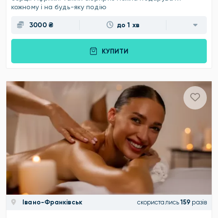
кожному і на будь-яку подію
3000 ₴
до 1 хв
КУПИТИ
Івано-Франківськ
скористались
159
разів