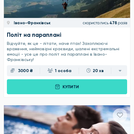
Івано-Франківськ
скористались
478
разів
Політ на параплані
Відчуйте, як це - літати, наче птах! Захоплюючі
враження, неймовірні краєвиди, шалені екстремальні
емоції - усе це про політ на параплані в Івано-
Франківську!
3000 ₴
1 особа
20 хв
КУПИТИ