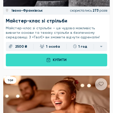
Івано-Франківськ
скористались
273
разів
Майстер-клас зі стрільби
Майстер-клас зі стрільби — це чудова можливість
вивчити основи та техніку стрільби в безпечному
середовищі. З «ТвоЄ» ви зможете відчути адреналін!
2500 ₴
1 особа
1 год
КУПИТИ
ТОР