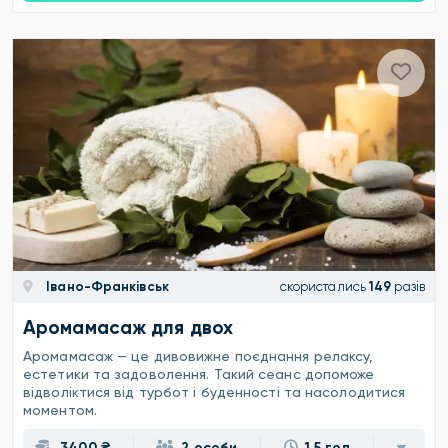
Івано-Франківськ
скористались
149
разів
Аромамасаж для двох
Аромамасаж — це дивовижне поєднання релаксу,
естетики та задоволення. Такий сеанс допоможе
відволіктися від турбот і буденності та насолодитися
моментом.
3400 ₴
2 особи
1.5 год