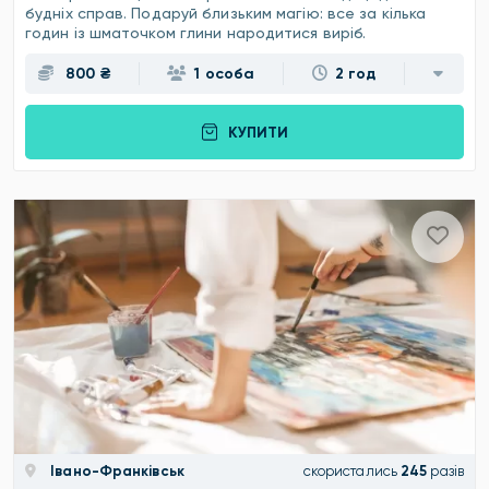
будніх справ. Подаруй близьким магію: все за кілька
годин із шматочком глини народитися виріб.
800 ₴
1 особа
2 год
КУПИТИ
Івано-Франківськ
скористались
245
разів