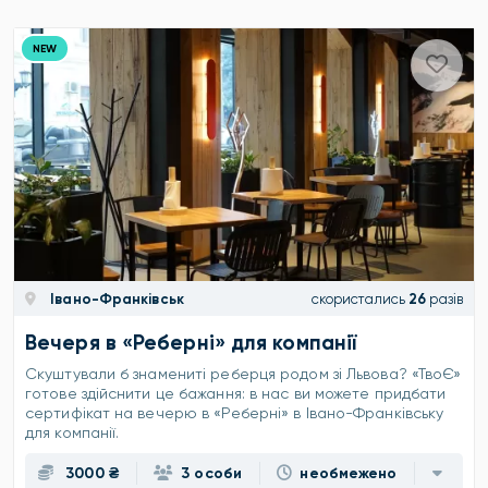
NEW
Івано-Франківськ
скористались
26
разів
Вечеря в «Реберні» для компанії
Скуштували б знамениті реберця родом зі Львова? «ТвоЄ»
готове здійснити це бажання: в нас ви можете придбати
сертифікат на вечерю в «Реберні» в Івано-Франківську
для компанії.
3000 ₴
3 особи
необмежено