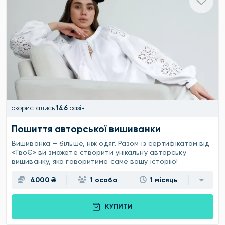
скористались
146
разів
Пошиття авторської вишиванки
Вишиванка — більше, ніж одяг. Разом із сертифікатом від
«ТвоЄ» ви зможете створити унікальну авторську
вишиванку, яка говоритиме саме вашу історію!
4000 ₴
1 особа
1 місяць
КУПИТИ