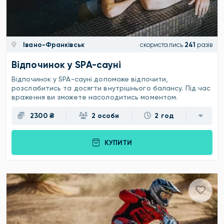
Івано-Франківськ
скористались
241
разів
Відпочинок у SPA-сауні
Відпочинок у SPA-сауні допоможе відпочити,
розслабитись та досягти внутрішнього балансу. Під час
враження ви зможете насолодитись моментом.
2300 ₴
2 особи
2 год
КУПИТИ