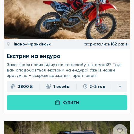
Івано-Франківськ
скористались
182
разів
Екстрим на ендуро
Захотілося нових відчуттів та незабутніх емоцій? Тоді
вам сподобається екстрим на ендуро! Уже із назви
зрозуміло – яскраві враження гарантовані!
3800 ₴
1 особа
2-3 год
КУПИТИ