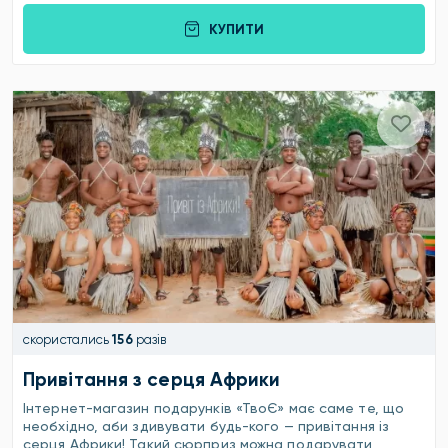
КУПИТИ
скористались
156
разів
Привітання з серця Африки
Інтернет-магазин подарунків «ТвоЄ» має саме те, що
необхідно, аби здивувати будь-кого — привітання із
серця Африки! Такий сюрприз можна подарувати