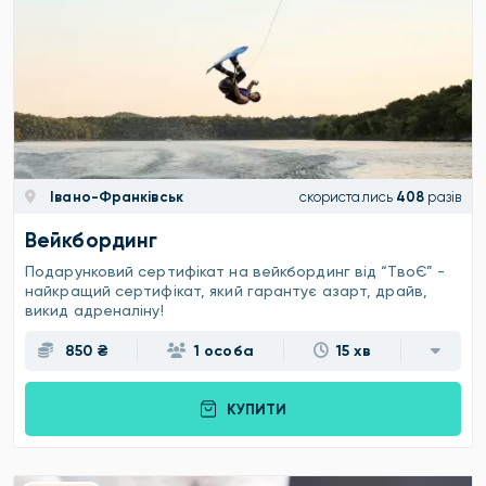
Івано-Франківськ
скористались
408
разів
Вейкбординг
Подарунковий сертифікат на вейкбординг від “ТвоЄ” -
найкращий сертифікат, який гарантує азарт, драйв,
викид адреналіну!
850 ₴
1 особа
15 хв
КУПИТИ