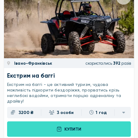
Івано-Франківськ
скористались
392
разів
Екстрим на баггі
Екстрим на баггі - це активний туризм, чудова
можливість підкорити бездоріжжя, прорватись крізь
неглибокі водойми, отримати порцію адреналіну та
драйву!
3200 ₴
3 особи
1 год
КУПИТИ