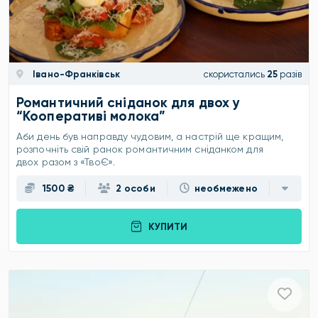
Івано-Франківськ
скористались
25
разів
Романтичний сніданок для двох у
“Кооперативі молока”
Аби день був направду чудовим, а настрій ще кращим,
розпочніть свій ранок романтичним сніданком для
двох разом з «ТвоЄ».
1500 ₴
2 особи
необмежено
КУПИТИ