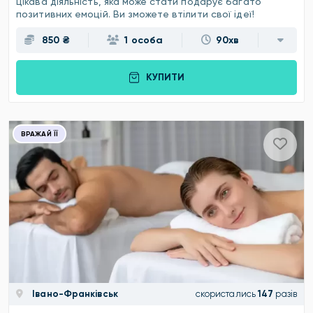
цікава діяльність, яка може стати подарує багато
позитивних емоцій. Ви зможете втілити свої ідеї!
850 ₴
1 особа
90хв
КУПИТИ
ВРАЖАЙ ЇЇ
Івано-Франківськ
скористались
147
разів