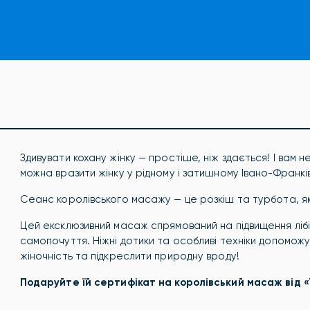
Здивувати кохану жінку — простіше, ніж здається! І вам н
можна вразити жінку у рідному і затишному Івано-Франкі
Сеанс королівського масажу — це розкіш та турбота, я
Цей ексклюзивний масаж спрямований на підвищення ліб
самопочуття. Ніжні дотики та особливі техніки допоможу
жіночність та підкреслити природну вроду!
Подаруйте їй сертифікат на королівський масаж від «