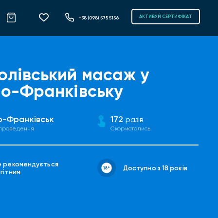
АКТИВУЙ СЕРТИФІКАТ
+38 (098) 575 5156
олівський масаж у
но-Франківську
о-Франківськ
172
разів
 проведення
Скористались
е рекомендується
Доступно з 18 років
гітним