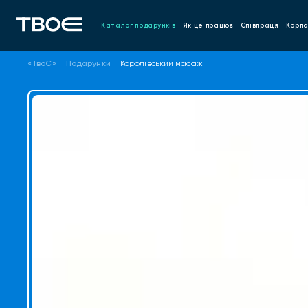
Каталог подарунків
Як це працює
Співпраця
Корпо
«ТвоЄ»
Подарунки
Королівський масаж