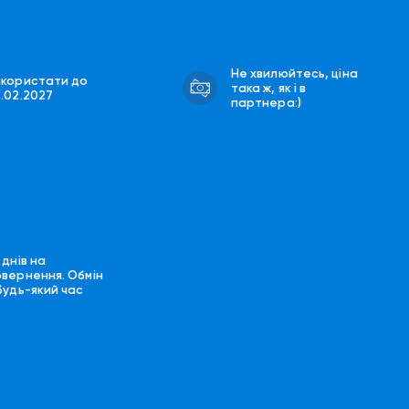
Не хвилюйтесь, ціна
икористати до
така ж, як і в
8.02.2027
партнера:)
 днів на
овернення. Обмін
будь-який час