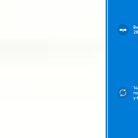
В
2
14
п
у 