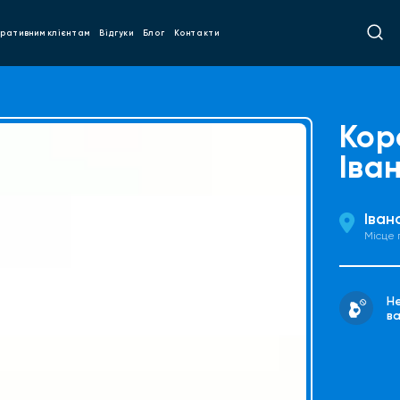
ративним клієнтам
Відгуки
Блог
Контакти
Кор
Іва
Іван
Місце
Н
ва