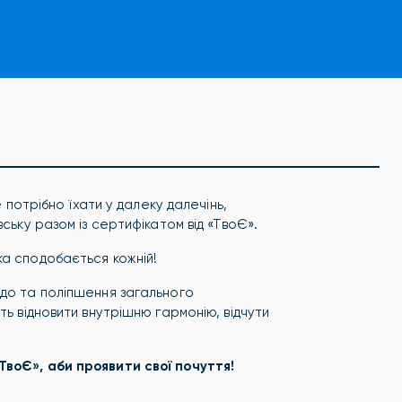
е потрібно їхати у далеку далечінь,
вську разом із сертифікатом від «ТвоЄ».
ка сподобається кожній!
ідо та поліпшення загального
ть відновити внутрішню гармонію, відчути
ТвоЄ», аби проявити свої почуття!