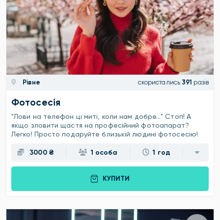
Рівне
скористались
391
разів
Фотосесія
"Лови на телефон ці миті, коли нам добре…" Стоп! А
якщо зловити щастя на професійний фотоапарат?
Легко! Просто подаруйте близькій людині фотосесію!
3000 ₴
1 особа
1 год
КУПИТИ