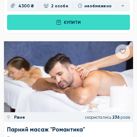
4300 ₴
2 особи
необмежено
КУПИТИ
Рівне
скористались
236
разів
Парний масаж "Романтика"