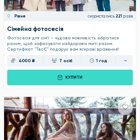
Рівне
скористались
221
разів
Сімейна фотосесія
Фотосесія для сім'ї – чудова можливість зібратися
разом, щоб зафіксувати найдорожчі миті разом.
Сертифікат "ТвоЄ" подарує вам яскраві враження!
4000 ₴
7 осіб
1 год
КУПИТИ