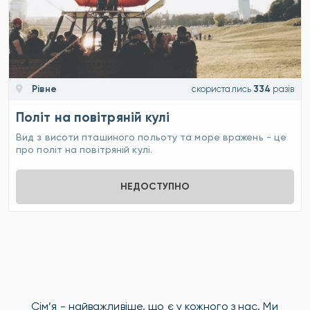
Рівне
скористались
334
разів
Політ на повітряній кулі
Вид з висоти пташиного польоту та море вражень - це
про політ на повітряній кулі.
НЕДОСТУПНО
Сім’я - найважливіше, що є у кожного з нас. Ми