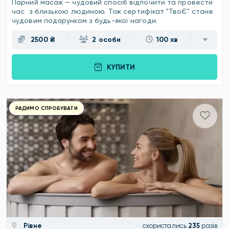
Парний масаж — чудовий спосіб відпочити та провести
час з близькою людиною. Тож сертифікат "ТвоЄ" стане
чудовим подарунком з будь-якої нагоди.
2500 ₴
2 особи
100 хв
КУПИТИ
РАДИМО СПРОБУВАТИ
Рівне
скористались
235
разів