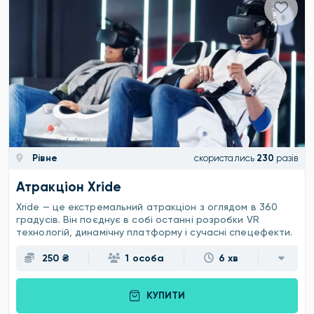
Рівне
скористались
230
разів
Атракціон Xride
Xride — це екстремальний атракціон з оглядом в 360
градусів. Він поєднує в собі останні розробки VR
технологій, динамічну платформу і сучасні спецефекти.
250 ₴
1 особа
6 хв
КУПИТИ