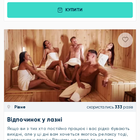
КУПИТИ
Рівне
скористались
333
разів
Відпочинок у лазні
Якщо ви з тих хто постійно працює і вас рідко бувають
вихідні, але у ці дні вам хочеться якогось релаксу тоді,
відпочинок у лазні у Рівному, це саме те що вам