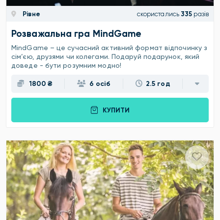
Рівне
скористались
335
разів
Розважальна гра MindGame
MindGame – це сучасний активний формат відпочинку з
сім’єю, друзями чи колегами. Подаруй подарунок, який
доведе - бути розумним модно!
1800 ₴
6 осіб
2.5 год
КУПИТИ