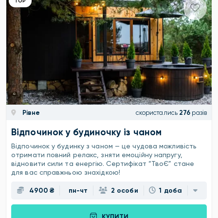
ТОР
Рівне
скористались
276
разів
Відпочинок у будиночку із чаном
Відпочинок у будинку з чаном — це чудова можливість
отримати повний релакс, зняти емоційну напругу,
відновити сили та енергію. Сертифікат “ТвоЄ” стане
для вас справжньою знахідкою!
4900 ₴
пн-чт
2 особи
1 доба
КУПИТИ