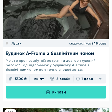
Луцьк
скористались
248
разів
Будинок A-Frame з безлімітним чаном
Мрієте про незабутній ретрит та довгоочікуваний
релакс? Тоді відпочинок у будиночку A-Frame з
безлімітним чаном вам точно сподобається.
5500 ₴
пн-чт
2 особи
1 доба
КУПИТИ