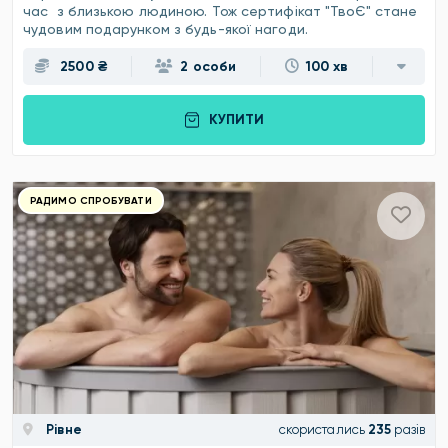
час з близькою людиною. Тож сертифікат "ТвоЄ" стане
чудовим подарунком з будь-якої нагоди.
2500 ₴
2 особи
100 хв
КУПИТИ
РАДИМО СПРОБУВАТИ
Рівне
скористались
235
разів