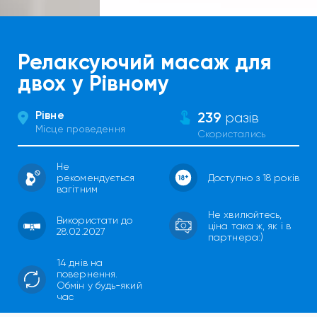
Релаксуючий масаж для
двох у Рівному
Рівне
239
разів
Місце проведення
Скористались
Не
рекомендується
Доступно з 18 років
вагітним
Не хвилюйтесь,
Використати до
ціна така ж, як і в
28.02.2027
партнера:)
14 днів на
повернення.
Обмін у будь-який
час