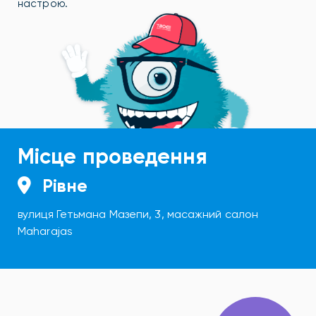
настрою.
Місце проведення
Рівне
вулиця Гетьмана Мазепи, 3, масажний салон
Maharajas