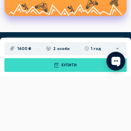
1600 ₴
2 особи
1 год
Подарунки
Львів
Івано-Франківськ
Луцьк
КУПИТИ
Рівне
Тернопіль
Хмельницький
Ужгород
Вінниця
Чернівці
Житомир
Кам'янець-Подільський
Київ