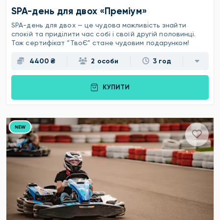
SPA-день для двох «Преміум»
SPA-день для двох — це чудова можливість знайти
спокій та приділити час собі і своїй другій половинці.
Тож сертифікат “ТвоЄ” стане чудовим подарунком!
4400 ₴
2 особи
3 год
КУПИТИ
NEW