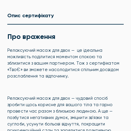
Опис сертифікату
Про враження
Релаксуючий масаж для двох — це ідеальна
можливість поділитися моментом спокою та
зблизитися з вашим партнером. Тож з сертифікатом
«ТвоЄ» ви зможете насолодитися спільним досвідом
розслаблення та відпочинку.
Релаксуючий масаж для двох — чудовий спосіб
зробити щось корисне для вашого тіла та гарно
провести час разом з близькою людиною.
А ще —
позбутися негативних думок,
зміцнити зв'язки та
суглоби, усунути больові відчуття, покращити
психоемоційний стан та зарядитися позитивною