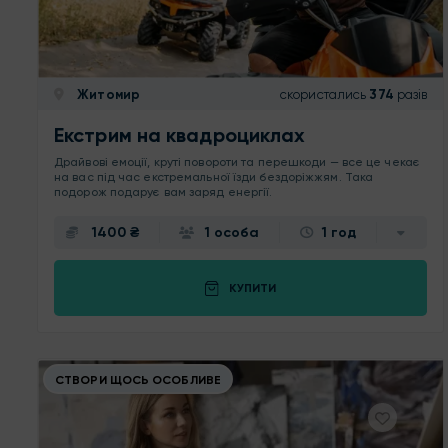
Житомир
скористались
374
разів
Екстрим на квадроциклах
Драйвові емоції, круті повороти та перешкоди — все це чекає
на вас під час екстремальної їзди бездоріжжям. Така
подорож подарує вам заряд енергії.
1400 ₴
1 особа
1 год
КУПИТИ
СТВОРИ ЩОСЬ ОСОБЛИВЕ