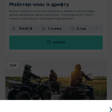
Майстер-клас із дрифту
Кожен з водіїв хоча б раз захоплено дивився, які маневри
вміють витворяти автоспортсмени. З сертифікатом «ТвоЄ»
можна себе відчути справжнім дрифтером!
15400 ₴
1 особа
2 год
КУПИТИ
ТОР