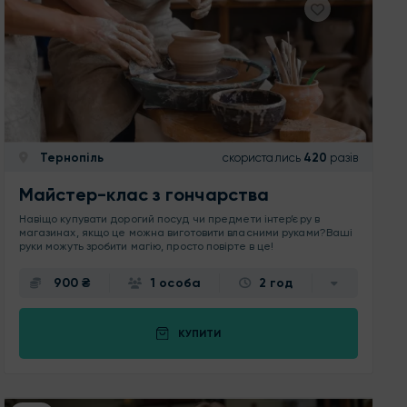
Тернопіль
скористались
420
разів
Майстер-клас з гончарства
Навіщо купувати дорогий посуд чи предмети інтер’єру в
магазинах, якщо це можна виготовити власними руками?Ваші
руки можуть зробити магію, просто повірте в це!
900 ₴
1 особа
2 год
КУПИТИ