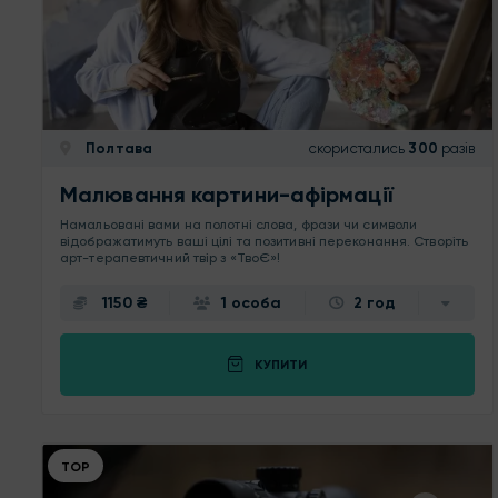
Полтава
скористались
300
разів
Малювання картини-афірмації
Намальовані вами на полотні слова, фрази чи символи
відображатимуть ваші цілі та позитивні переконання. Створіть
арт-терапевтичний твір з «ТвоЄ»!
1150 ₴
1 особа
2 год
КУПИТИ
ТОР