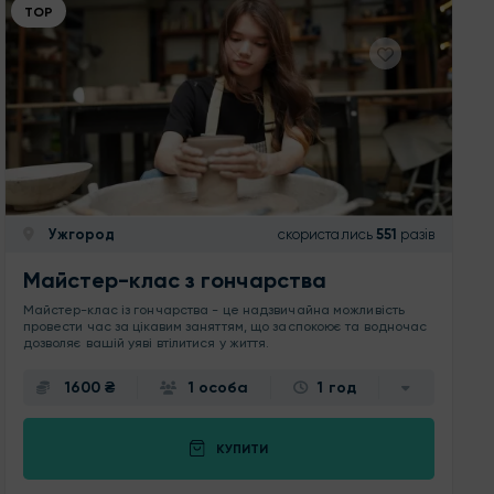
ТОР
Ужгород
скористались
551
разів
Майстер-клас з гончарства
Майстер-клас із гончарства - це надзвичайна можливість
провести час за цікавим заняттям, що заспокоює та водночас
дозволяє вашій уяві втілитися у життя.
1600 ₴
1 особа
1 год
КУПИТИ