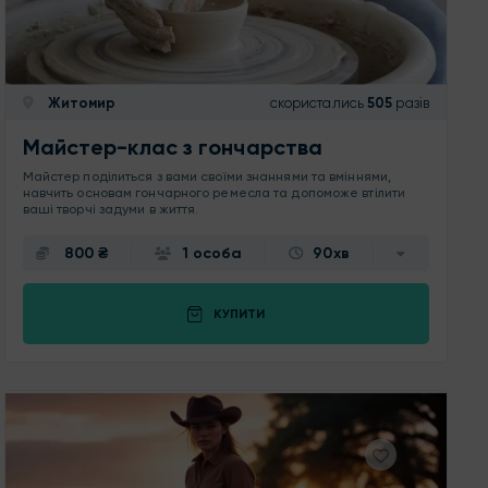
Житомир
скористались
505
разів
Майстер-клас з гончарства
Майстер поділиться з вами своїми знаннями та вміннями,
навчить основам гончарного ремесла та допоможе втілити
ваші творчі задуми в життя.
800 ₴
1 особа
90хв
КУПИТИ