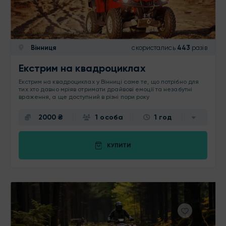
Вінниця
скористались
443
разів
Екстрим на квадроциклах
Екстрим на квадроциклах у Вінниці саме те, що потрібно для
тих хто давно мріяв отримати драйвові емоції та незабутні
враження, а ще доступний в різні пори року
2000 ₴
1 особа
1 год
КУПИТИ