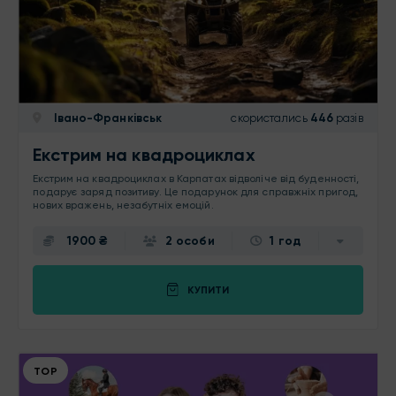
Івано-Франківськ
скористались
446
разів
Екстрим на квадроциклах
Екстрим на квадроциклах в Карпатах відволіче від буденності,
подарує заряд позитиву. Це подарунок для справжніх пригод,
нових вражень, незабутніх емоцій.
1900 ₴
2 особи
1 год
КУПИТИ
ТОР