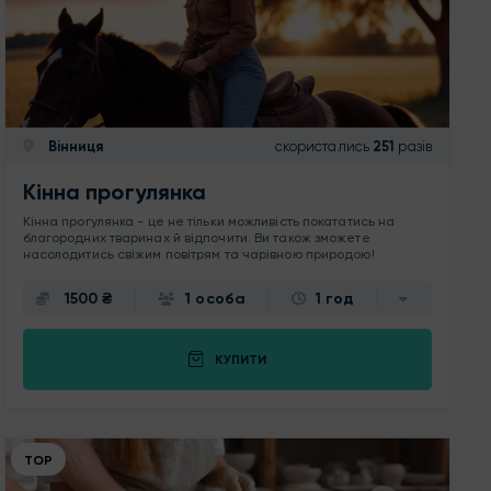
Вінниця
скористались
251
разів
Кінна прогулянка
Кінна прогулянка - це не тільки можливість покататись на
благородних тваринах й відпочити. Ви також зможете
насолодитись свіжим повітрям та чарівною природою!
1500 ₴
1 особа
1 год
КУПИТИ
ТОР