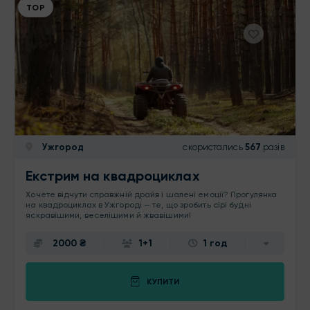
ТОР
Ужгород
скористались
567
разів
Екстрим на квадроциклах
Хочете відчути справжній драйв і шалені емоції? Прогулянка
на квадроциклах в Ужгороді — те, що зробить сірі будні
яскравішими, веселішими й жвавішими!
2000 ₴
1+1
1 год
КУПИТИ