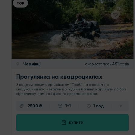
ТОР
Чернівці
скористались
451
разів
Прогулянка на квадроциклах
З подарунковим сертифікатом “ТвоЄ” на екстрим на
квадроциклі вас чекають до години драйву, маршрути по базі
відпочинку, пам’ятні фото та приємні спогади.
2500 ₴
1+1
1 год
КУПИТИ