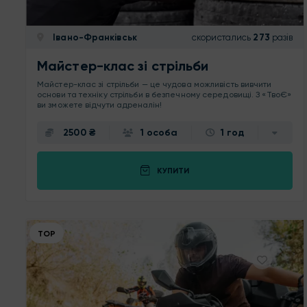
Івано-Франківськ
скористались
273
разів
Майстер-клас зі стрільби
Майстер-клас зі стрільби — це чудова можливість вивчити
основи та техніку стрільби в безпечному середовищі. З «ТвоЄ»
ви зможете відчути адреналін!
2500 ₴
1 особа
1 год
КУПИТИ
ТОР