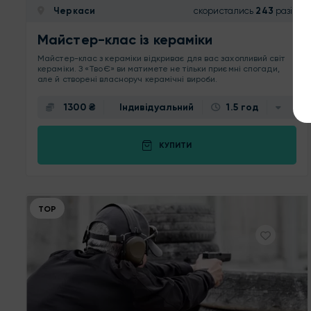
Черкаси
скористались
243
разів
Майстер-клас із кераміки
Майстер-клас з кераміки відкриває для вас захопливий світ
кераміки. З «ТвоЄ» ви матимете не тільки приємні спогади,
але й створені власноруч керамічні вироби.
1300 ₴
Індивідуальний
1.5 год
КУПИТИ
ТОР