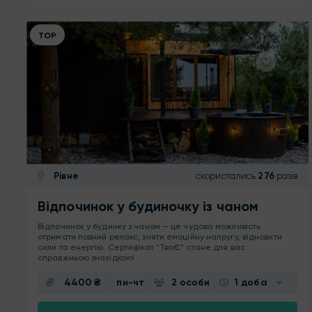
ТОР
Рівне
скористались
276
разів
Відпочинок у будиночку із чаном
Відпочинок у будинку з чаном — це чудова можливість
отримати повний релакс, зняти емоційну напругу, відновити
сили та енергію. Сертифікат “ТвоЄ” стане для вас
справжньою знахідкою!
4400 ₴
пн-чт
2 особи
1 доба