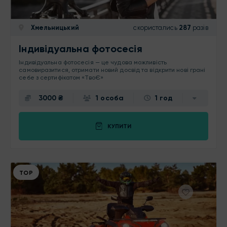
Хмельницький
скористались
287
разів
Індивідуальна фотосесія
Індивідуальна фотосесія — це чудова можливість
самовиразитися, отримати новий досвід та відкрити нові грані
себе з сертифікатом «ТвоЄ»
3000 ₴
1 особа
1 год
КУПИТИ
ТОР