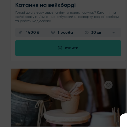
Катання на вейкборді
Готові до сплеску адреналіну та нових навичок? Катання на
вейкборді у м. Львів - це вибуховий мікс спорту, водної свободи
та роботи над собою!
1400 ₴
1 особа
30 хв
КУПИТИ