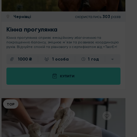
Чернівці
скористались
303
разів
Кінна прогулянка
Кінна прогулянка сприяє емоційному збагаченню та
покращенню балансу, зміцнює мʼязи та розвиває координацію
рухів. Відчуйте спокій та рівновагу з сертифікатом від «ТвоЄ»!
1000 ₴
1 особа
1 год
КУПИТИ
ТОР