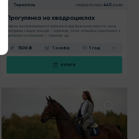
Тернопіль
скористались
440
разів
Прогулянка на квадроциклах
Рівень екстремальності залежить від бажання клієнта: хоче
екстриму і море емоцій – отримає, хоче спокійну прогулянку з
дитиною чи коханою – отримує це.
1500 ₴
1 особа
1 год
КУПИТИ