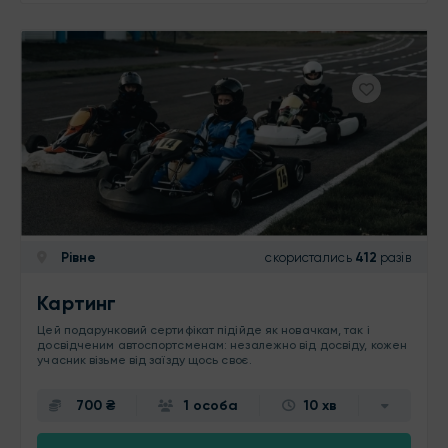
Рівне
скористались
412
разів
Картинг
Цей подарунковий сертифікат підійде як новачкам, так і
досвідченим автоспортсменам: незалежно від досвіду, кожен
учасник візьме від заїзду щось своє.
700 ₴
1 особа
10 хв