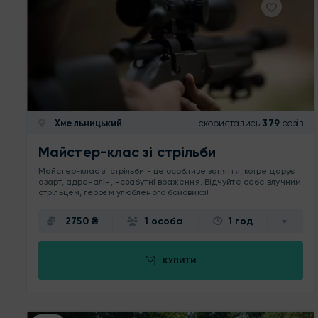
Хмельницький
скористались
379
разів
Майстер-клас зі стрільби
Майстер-клас зі стрільби - це особливе заняття, котре дарує
азарт, адреналін, незабутні враження. Відчуйте себе влучним
стрільцем, героєм улюбленого бойовика!
2750 ₴
1 особа
1 год
КУПИТИ