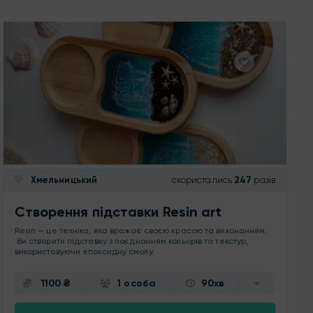
Хмельницький
скористались
247
разів
Створення підставки Resin art
Resin — це техніка, яка вражає своєю красою та виконанням.
Ви створити підставку з поєднанням кольорів та текстур,
використовуючи епоксидну смолу.
1100 ₴
1 особа
90хв