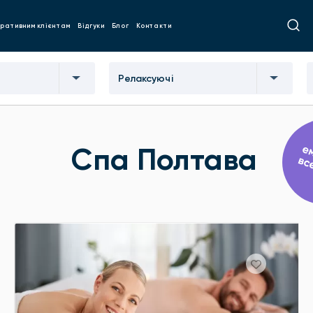
ративним клієнтам
Відгуки
Блог
Контакти
Релаксуючі
Спа Полтава