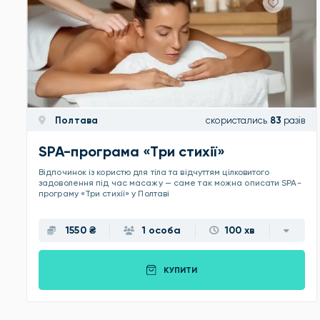
Полтава
скористались
83
разів
SPA-програма «Три стихії»
Відпочинок із користю для тіла та відчуттям цілковитого
задоволення під час масажу — саме так можна описати SPA-
програму «Три стихії» у Полтаві
1550 ₴
1 особа
100 хв
КУПИТИ