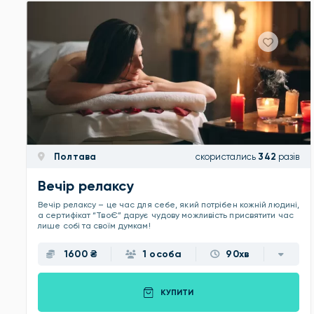
Полтава
скористались
342
разів
Вечір релаксу
Вечір релаксу – це час для себе, який потрібен кожній людині,
а сертифікат “ТвоЄ” дарує чудову можливість присвятити час
лише собі та своїм думкам!
1600 ₴
1 особа
90хв
КУПИТИ