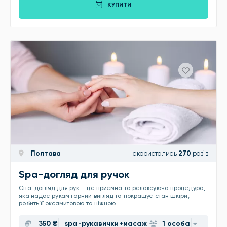
КУПИТИ
Полтава
скористались
270
разів
Spa-догляд для ручок
Спа-догляд для рук — це приємна та релаксуюча процедура,
яка надає рукам гарний вигляд та покращує стан шкіри,
робить її оксамитовою та ніжною.
350 ₴
spа-рукавички+масаж
1 особа