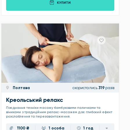
КУПИТИ
Полтава
скористались
319
разів
Креольський релакс
Поєднання техніки масажу бамбуковими паличками та
віниками з традиційним релакс-масажем дає глибокий ефект
розслаблення та перезавантаження.
1100 ₴
1 особа
1 год