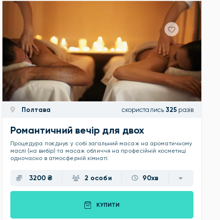
Полтава
скористались
325
разів
Романтичний вечір для двох
Процедура поєднує у собі загальний масаж на ароматичному
маслі (на вибір) та масаж обличчя на професійній косметиці
одночасно в атмосферній кімнаті.
3200 ₴
2 особи
90хв
КУПИТИ