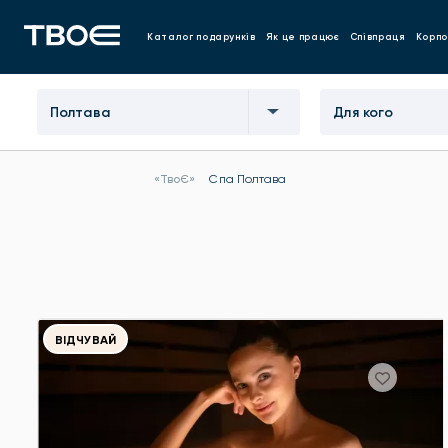
Каталог подарунків
Як це працює
Співпраця
Корпо
Полтава
Для кого
«ТвоЄ»
Спа Полтава
ВІДЧУВАЙ