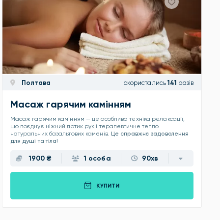
Полтава
скористались
141
разів
Масаж гарячим камінням
Масаж гарячим камінням — це особлива техніка релаксації,
що поєднує ніжний дотик рук і терапевтичне тепло
натуральних базальтових каменів.
Це справжнє задоволення
для душі та тіла!
1900 ₴
1 особа
90хв
КУПИТИ