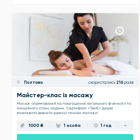
Полтава
скористались
216
разів
Майстер-клас із масажу
Масаж спрямований на покращення загального фізичного та
емоційного стану людини. Сертифікат «ТвоЄ» дарує
можливість вивчити корисні техніки масажу!
1000 ₴
1 особа
1 год