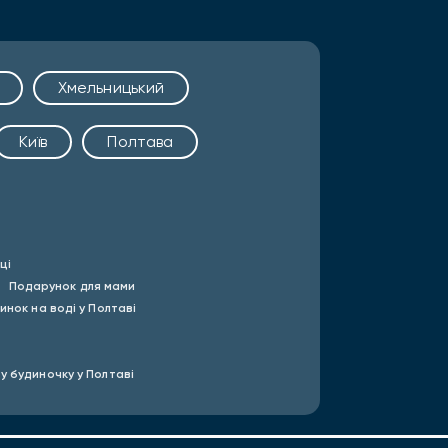
Хмельницький
Київ
Полтава
ці
Подарунок для мами
инок на воді у Полтаві
і
у будиночку у Полтаві