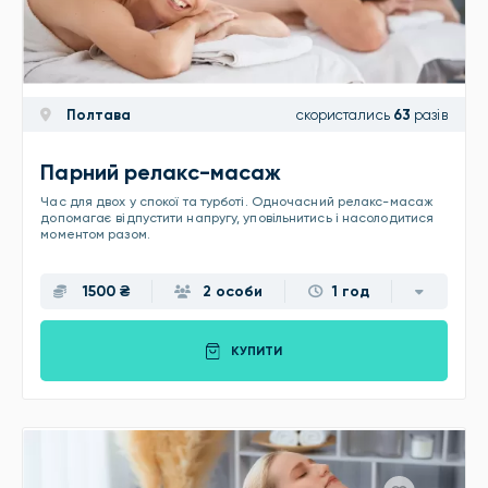
Полтава
скористались
63
разів
Парний релакс-масаж
Час для двох у спокої та турботі. Одночасний релакс-масаж
допомагає відпустити напругу, уповільнитись і насолодитися
моментом разом.
1500 ₴
2 особи
1 год
КУПИТИ