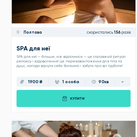
Полтава
скористались
156
разів
SPA для неї
SPA для неї — більше, ніж відпочинок — це справжній ритуал
релаксу і задоволення! Це перезавантаження для тіла та
душі, нагода відчути себе богинею і забути про всі турботи!
1900 ₴
1 особа
90хв
КУПИТИ