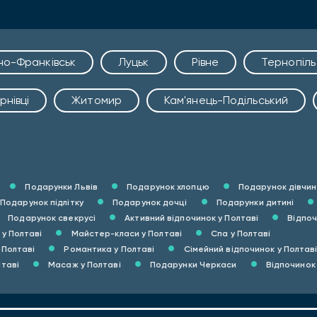
ано-Франківськ
Луцьк
Рівне
Тернопіль
рнівці
Житомир
Кам'янець-Подільський
Подарунки Львів
Подарунок хлопцю
Подарунок дівчин
Подарунок підлітку
Подарунок дочці
Подарунки дитині
Подарунок свекрусі
Активний відпочинок у Полтаві
Відпоч
у Полтаві
Майстер-класи у Полтаві
Спа у Полтаві
 Полтаві
Романтика у Полтаві
Сімейний відпочинок у Полтав
таві
Масаж у Полтаві
Подарунки Черкаси
Відпочинок 