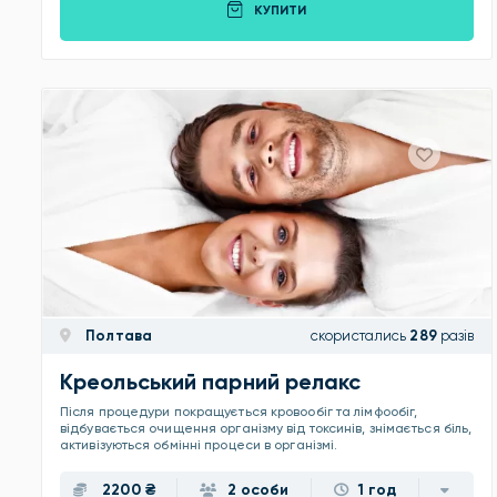
КУПИТИ
Полтава
скористались
289
разів
Креольський парний релакс
Після процедури покращується кровообіг та лімфообіг,
відбувається очищення організму від токсинів, знімається біль,
активізуються обмінні процеси в організмі.
2200 ₴
2 особи
1 год