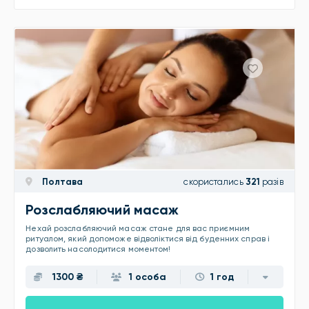
Полтава
скористались
321
разів
Розслабляючий масаж
Нехай розслабляючий масаж стане для вас приємним
ритуалом, який допоможе відволіктися від буденних справ і
дозволить насолодитися моментом!
1300 ₴
1 особа
1 год