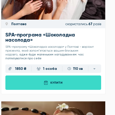
Полтава
скористались
67
разів
SPA-програма «Шоколадна
насолода»
SPA-програму «Шоколадна насолода» у Полтаві - варіант
презента, який запамʼятається вашим близьким
надовго,
адже буде маленьким нагадуванням: час
попіклуватися про себе
1850 ₴
1 особа
110 хв
КУПИТИ