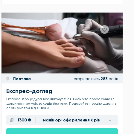
Полтава
скористались
283
разів
Експрес-догляд
Експрес-процедура все виконується якісно та професійно і з
дотриманням усіх заходів безпеки. Подаруйте порцію щастя з
сертифікатом від «ТвоЄ»!
1300 ₴
манікюр+оформлення брів