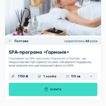
Полтава
скористались
66
разів
SPA-програма «Гармонія»
Сертифікат на SPA-програму «Гармонія» у Полтаві -
це
першочергово про турботу та саме той варіант подарунка,
який забезпечить цей бажаний ефект на 100%
1750 ₴
1 особа
110 хв
КУПИТИ