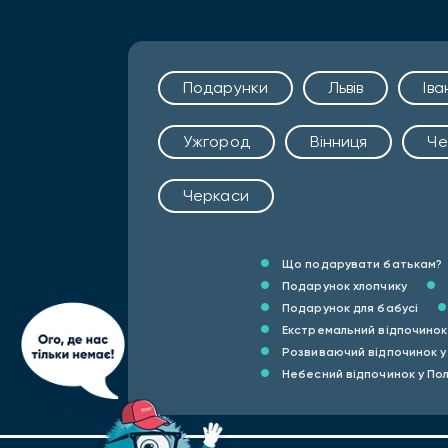
Подарунки
Львів
Ів
Ужгород
Вінниця
Че
Черкаси
Що подарувати батькам?
Подарунок хлопчику
Подарунок для бабусі
Екстремальний відпочинок 
Розвиваючий відпочинок у
Небесний відпочинок у Пол