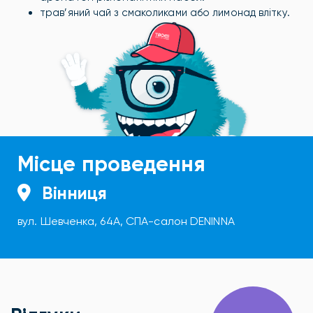
трав’яний чай з смаколиками або лимонад влітку.
Місце проведення
Вінниця
вул. Шевченка, 64А, СПА-салон DENINNA