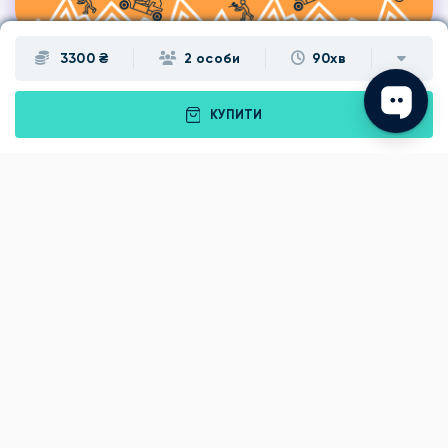
3300 ₴
2 особи
90хв
КУПИТИ
Подарунки
Львів
Івано-Франківськ
Луцьк
Рівне
Тернопіль
Хмельницький
Ужгород
Вінниця
Чернівці
Житомир
Кам'янець-Подільський
Київ