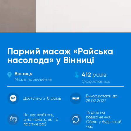
Парний масаж «Райська
насолода» у Вінниці
Вінниця
412
разів
Місце проведення
Скористались
Використати до
Доступно з 18 років
28.02.2027
14 днів на
Не хвилюйтесь,
повернення.
ціна така ж, як і в
Обмін у будь-який
партнера:)
час