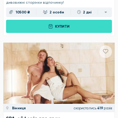
дивовижні сторінки відпочинку!
10500 ₴
2 особи
2 дні
КУПИТИ
Вінниця
скористались
419
разів