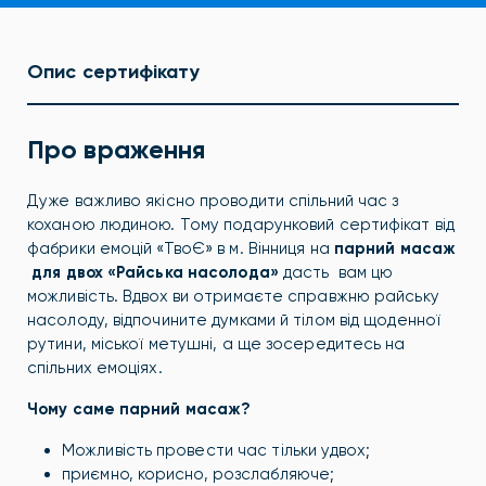
Опис сертифікату
Про враження
Дуже важливо якісно проводити спільний час з
коханою людиною. Тому подарунковий сертифікат від
фабрики емоцій «ТвоЄ» в м. Вінниця на
парний масаж
для двох «Райська насолода»
дасть вам цю
можливість. Вдвох ви отримаєте справжню райську
насолоду, відпочините думками й тілом від щоденної
рутини, міської метушні, а ще зосередитесь на
спільних емоціях.
Чому саме парний масаж?
Можливість провести час тільки удвох;
приємно, корисно, розслабляюче;