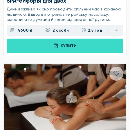
SPA-ейфорія для двох
Дуже важливо якісно проводити спільний час з коханою
людиною. Вдвох ви отримаєте райську насолоду,
відпочините думками й тілом від щоденної рутини.
4600 ₴
2 особи
2.5 год
КУПИТИ