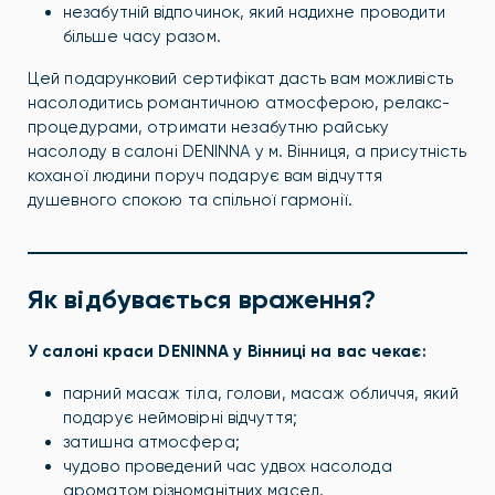
незабутній відпочинок, який надихне проводити
більше часу разом.
Цей подарунковий сертифікат дасть вам можливість
насолодитись романтичною атмосферою, релакс-
процедурами, отримати незабутню райську
насолоду в салоні DENINNA у м. Вінниця, а присутність
коханої людини поруч подарує вам відчуття
душевного спокою та спільної гармонії.
Як відбувається враження?
У салоні краси DENINNA у Вінниці на вас чекає:
парний масаж тіла, голови, масаж обличчя, який
подарує неймовірні відчуття;
затишна атмосфера;
чудово проведений час удвох насолода
ароматом різноманітних масел.