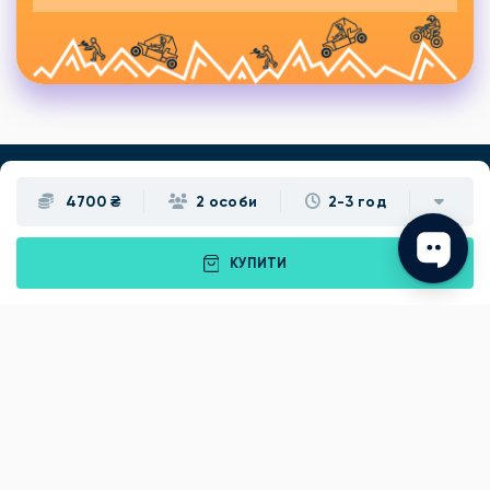
4700 ₴
2 особи
2-3 год
Подарунки
Львів
Івано-Франківськ
Луцьк
КУПИТИ
Рівне
Тернопіль
Хмельницький
Ужгород
Вінниця
Чернівці
Житомир