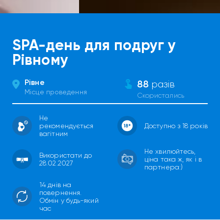
SPA-день для подруг у
Рівному
Рівне
88
разів
Місце проведення
Скористались
Не
рекомендується
Доступно з 18 років
вагітним
Не хвилюйтесь,
Використати до
ціна така ж, як і в
28.02.2027
партнера:)
14 днів на
повернення.
Обмін у будь-який
час