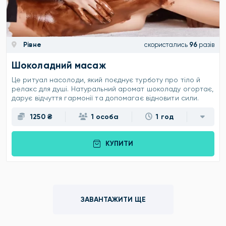
Рівне
скористались
96
разів
Шоколадний масаж
Це ритуал насолоди, який поєднує турботу про тіло й
релакс для душі. Натуральний аромат шоколаду огортає,
дарує відчуття гармонії та допомагає відновити сили.
1250 ₴
1 особа
1 год
КУПИТИ
ЗАВАНТАЖИТИ ЩЕ