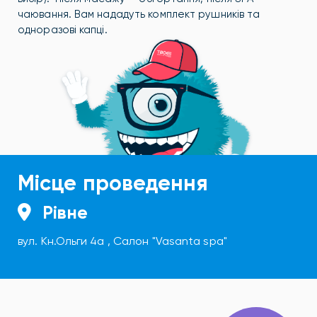
чаювання. Вам нададуть комплект рушників та
одноразові капці.
Місце проведення
Рівне
вул. Кн.Ольги 4а , Салон "Vasanta spa"