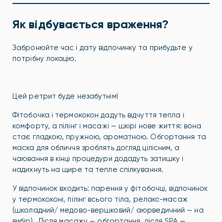
Як відбувається враження?
Забронюйте час і дату відпочинку та прибудьте у
потрібну локацію.
Цей ретрит буде незабутнім!
Фітобочка і термококон дадуть відчуття тепла і
комфорту, а пілінг і масажі — шкірі нове життя: вона
стає гладкою, пружною, ароматною. Обгортання та
маска для обличчя зроблять догляд цілісним, а
чаювання в кінці процедури додадуть затишку і
надихнуть на щире та тепле спілкування.
У відпочинок входить: парення у фітобочці, відпочинок
у термококоні, пілінг всього тіла, релакс-масаж
(школадний/ медово-вершковий/ аюрведичний — на
вибір). Після масажу — обгортання, після SPA —