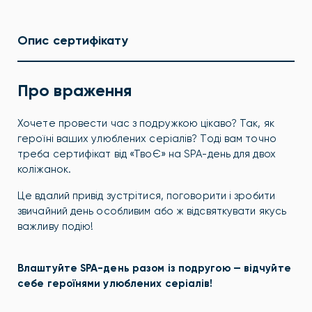
Опис сертифікату
Про враження
Хочете провести час з подружкою цікаво? Так, як
героїні ваших улюблених серіалів? Тоді вам точно
треба сертифікат від «ТвоЄ» на SPA-день для двох
коліжанок.
Це вдалий привід зустрітися, поговорити і зробити
звичайний день особливим або ж відсвяткувати якусь
важливу подію!
Влаштуйте SPA-день разом із подругою — відчуйте
себе героїнями улюблених серіалів!