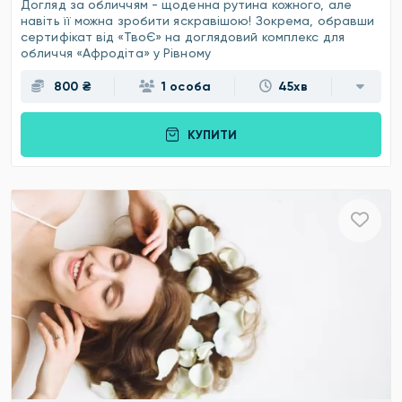
Догляд за обличчям - щоденна рутина кожного, але
навіть її можна зробити яскравішою! Зокрема, обравши
сертифікат від «ТвоЄ» на доглядовий комплекс для
обличчя «Афродіта» у Рівному
800 ₴
1 особа
45хв
КУПИТИ