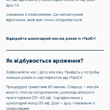
душ та
чаювання зі смаколиками. Це неповторний
відпочинок, який вам точно сподобається!
Відвідайте шоколадний масаж разом із «ТвоЄ»!
Як відбувається враження?
Забронюйте час і дату масажу. Прийдіть у потрібну
локацію разом із сертифікатом від «ТвоЄ»!
Процедура триватиме 60 хвилин. Спершу — масаж
всього тіла на натуральному шоколаді власного
приготування (30–40 хв), тоді відпочинок у
шоколадній масці (10 хв). Далі — душ і чаювання зі
смаколиками