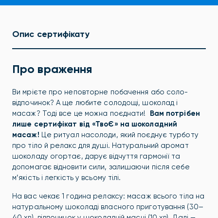
Опис сертифікату
Про враження
Ви мрієте про неповторне побачення або соло-
відпочинок? А ще любите солодощі, шоколад і
масаж? Тоді все це можна поєднати!
Вам потрібен
лише сертифікат від «ТвоЄ» на шоколадний
масаж!
Це ритуал насолоди, який поєднує турботу
про тіло й релакс для душі. Натуральний аромат
шоколаду огортає, дарує відчуття гармонії та
допомагає відновити сили, залишаючи після себе
м’якість і легкість у всьому тілі.
На вас чекає 1 година релаксу: масаж всього тіла на
натуральному шоколаді власного приготування (30–
40 хв), відпочинок у шоколадній масці (10 хв). Далі —