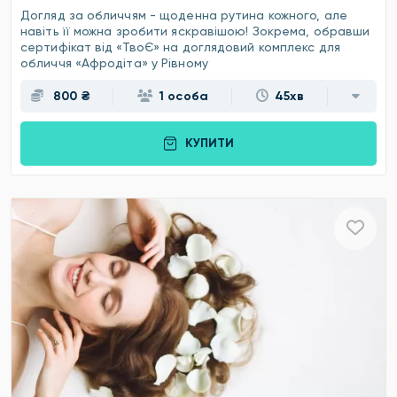
Догляд за обличчям - щоденна рутина кожного, але
навіть її можна зробити яскравішою! Зокрема, обравши
сертифікат від «ТвоЄ» на доглядовий комплекс для
обличчя «Афродіта» у Рівному
800 ₴
1 особа
45хв
КУПИТИ