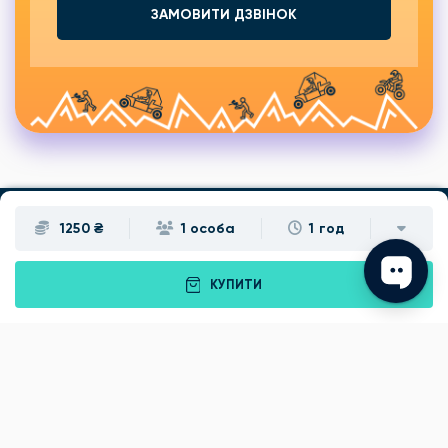
ЗАМОВИТИ ДЗВІНОК
1250 ₴
1 особа
1 год
Подарунки
Львів
КУПИТИ
Івано-Франківськ
Луцьк
Рівне
Тернопіль
Хмельницький
Ужгород
Вінниця
Чернівці