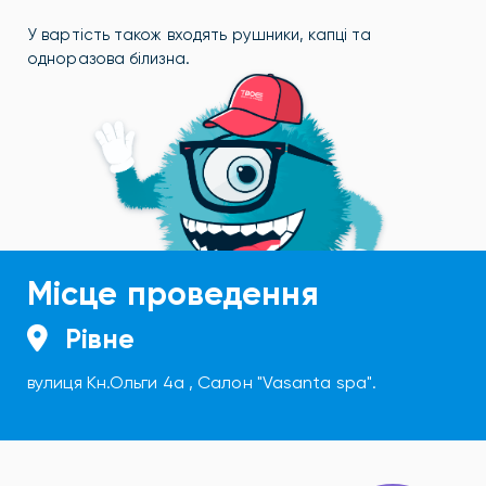
У вартість також входять рушники, капці та
одноразова білизна.
Місце проведення
Рівне
вулиця Кн.Ольги 4а , Салон "Vasanta spa".