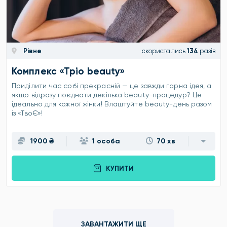
Рівне
скористались
134
разів
Комплекс «Тріо beauty»
Приділити час собі прекрасній — це завжди гарна ідея, а
якщо відразу поєднати декілька beauty-процедур? Це
ідеально для кожної жінки! Влаштуйте beauty-день разом
із «ТвоЄ»!
1900 ₴
1 особа
70 хв
КУПИТИ
ЗАВАНТАЖИТИ ЩЕ