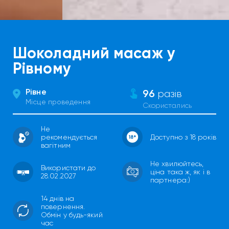
Шоколадний масаж у
Рівному
Рівне
96
разів
Місце проведення
Скористались
Не
рекомендується
Доступно з 18 років
вагітним
Не хвилюйтесь,
Використати до
ціна така ж, як і в
28.02.2027
партнера:)
14 днів на
повернення.
Обмін у будь-який
час