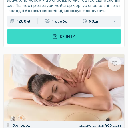
Spa-stone масаж - це справжнє мистецтво відновлення
сил. Під час процедури майстер чергує спеціальні теплі
і холодні базальтові камінці, масажує тіло руками.
1200 ₴
1 особа
90хв
КУПИТИ
Ужгород
скористались
466
разів