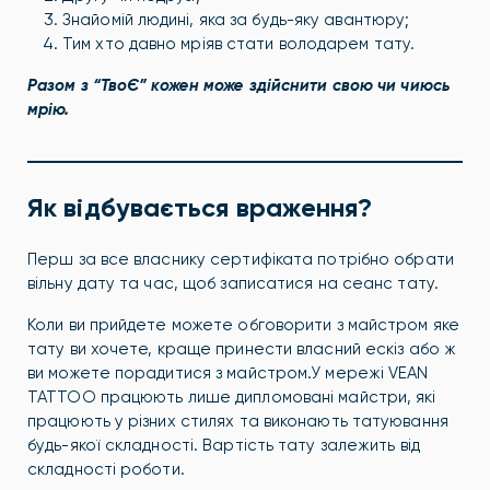
Знайомій людині, яка за будь-яку авантюру;
Тим хто давно мріяв стати володарем тату.
Разом з “ТвоЄ” кожен може здійснити свою чи чиюсь
мрію.
Як відбувається враження?
Перш за все власнику сертифіката потрібно обрати
вільну дату та час, щоб записатися на сеанс тату.
Коли ви прийдете можете обговорити з майстром яке
тату ви хочете, краще принести власний ескіз або ж
ви можете порадитися з майстром.У мережі VEAN
TATTOO працюють лише дипломовані майстри, які
працюють у різних стилях та виконають татуювання
будь-якої складності. Вартість тату залежить від
складності роботи.