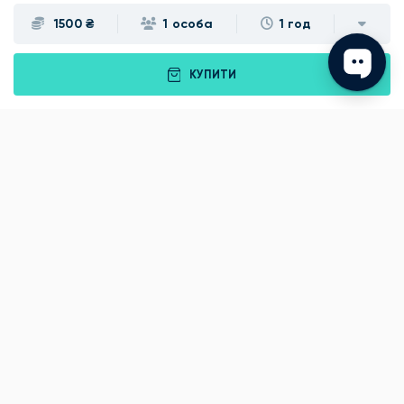
1500 ₴
1 особа
1 год
КУПИТИ
Подарунки
Львів
Івано-Франківськ
Луцьк
Рівне
Тернопіль
Хмельницький
Ужгород
Вінниця
Чернівці
Житомир
Кам'янець-Подільський
Київ
Полтава
Черкаси