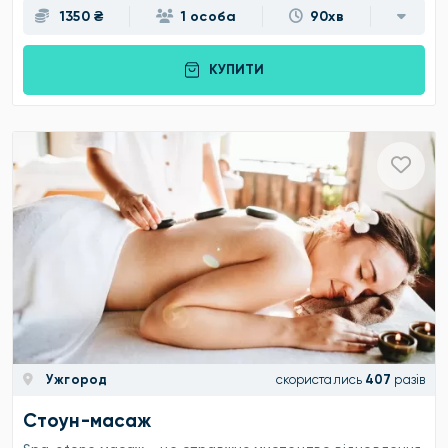
1350 ₴
1 особа
90хв
КУПИТИ
Ужгород
скористались
407
разів
Стоун-масаж