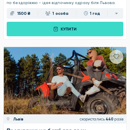
по бездоріжжю - ідея відпочинку одразу біля Львова.
1500 ₴
1 особа
1 год
КУПИТИ
Львів
скористались
440
разів