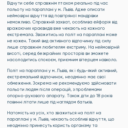
Відчути себе справжнім птахом реально під час
польоту на параплані у м. Львів. Адже описати
неймовірні відчуття від повітряної мандрівки
неможливо. Справжній захват, особлива ейфорія від
вражаючих краєвидів вже чекають на кожного
екстремала. Зважитись на політ на параплані може
не кожен. Такий вид активного відпочинку під силу
лише справжнім любителям екстриму. На неймовірній
висоті, серед безкрайних просторів ви зможете
насолодитись спокоєм, приємним вітерцем навколо.
Політ на параплані у м. Львів, як і будь-який активний,
екстремальний відпочинок, неодмінно має свої
обмеження. Зокрема не рекомендуємо здійснювати
польоти людям після операцій, з проблемами
опорно-рухового апарату. Також діти до 18 років
повинні літати лише під наглядом батьків.
Натомість на усіх, хто зважиться на політ на
параплані у м. Львів, чекають особливі відчуття, що
неодмінно принесуть користь організму та