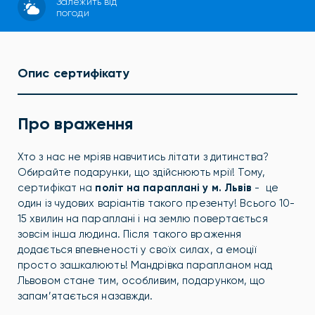
Залежить від
погоди
Опис сертифікату
Про враження
Хто з нас не мріяв навчитись літати з дитинства?
Обирайте подарунки, що здійснюють мрії! Тому,
сертифікат на
політ на параплані у м. Львів
- це
один із чудових варіантів такого презенту! Всього 10-
15 хвилин на параплані і на землю повертається
зовсім інша людина. Після такого враження
додається впевненості у своїх силах, а емоції
просто зашкалюють! Мандрівка парапланом над
Львовом стане тим, особливим, подарунком, що
запам’ятається назавжди.