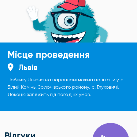
Місце проведення
Львів
Поблизу Львова на параплані можна політати у с.
Білий Камінь, Золочівського району, с. Глуховичі.
Локація залежить від погодніх умов.
Відгуки