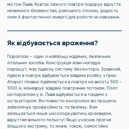
містом Львів. Ковток свіжого повітря подарує відчуття
неземного блаженства, райського спокою, додасть
сили й фантастичної енергії для роботи чи навчання.
Як відбувається враження?
Параплан – один із найбільш надійних, безпечних
літальних засобів. Конструкція зовні нагадує
парашут, має підвісну систему без мотора. Зазвичай,
підйом в повітря відбувається завдяки розбігу з гірки.
Апарат плавно підіймається в повітря на висоту 500 -
1000 м, маневрує завдяки повітряним потокам. Політ
на параплані у м. Львів відбувається в тандемі з
інструктором. Він повністю контролює всі процеси,
забезпечує професійність та безпеку. Вам
залишається лише насолоджуватись краєвидом,
відчуттям вільного польоту! Якщо учасник прагне
більшого екстриму, то може, також, самостійно