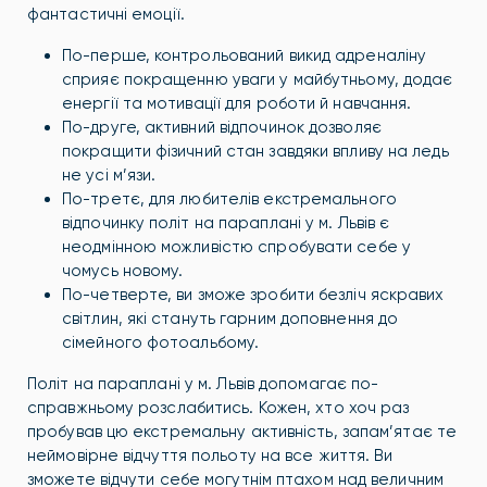
фантастичні емоції.
По-перше, контрольований викид адреналіну
сприяє покращенню уваги у майбутньому, додає
енергії та мотивації для роботи й навчання.
По-друге, активний відпочинок дозволяє
покращити фізичний стан завдяки впливу на ледь
не усі м’язи.
По-третє, для любителів екстремального
відпочинку політ на параплані у м. Львів є
неодмінною можливістю спробувати себе у
чомусь новому.
По-четверте, ви зможе зробити безліч яскравих
світлин, які стануть гарним доповнення до
сімейного фотоальбому.
Політ на параплані у м. Львів допомагає по-
справжньому розслабитись. Кожен, хто хоч раз
пробував цю екстремальну активність, запам’ятає те
неймовірне відчуття польоту на все життя. Ви
зможете відчути себе могутнім птахом над величним