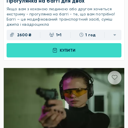
Прогулянка на баггі для двох
Якщо вам з коханою людиною або другом хочеться
екстриму - прогулянка на баггі - те, що вам потрібно!
Баггі – це модифікований транспортний засіб, суміш
джипа і квадроцикла
2600 ₴
1+1
1 год
КУПИТИ