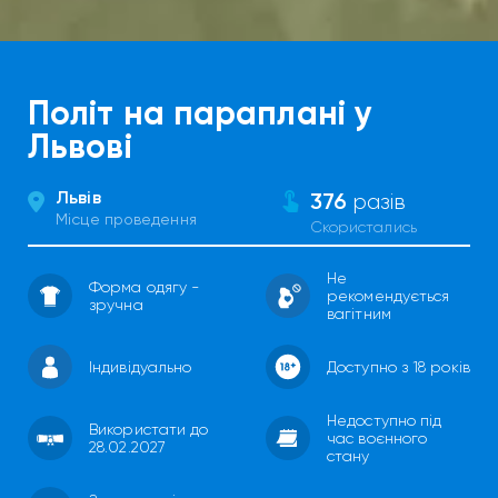
Політ на параплані у
Львові
Львів
376
разів
Місце проведення
Скористались
Не
Форма одягу -
рекомендується
зручна
вагітним
Індивідуально
Доступно з 18 років
Недоступно під
Використати до
час воєнного
28.02.2027
стану