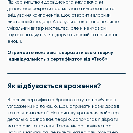
Під керівництвом досвідченого викладача ви
дізнаєтеся секрети правильного вимірювання та
змішування компонентів, щоб створити власний
мистецький шедевр. А результатом стане не лише
унікальний витвір мистецтва, але й неймовірні
внутрішні відчуття, які дарують спокій та позитивні
емоції.
Отримайте можливість виразити свою творчу
індивідуальність з сертифікатом від «ТвоЄ»!
Як відбувається враження?
Власник сертифіката бронює дату та прибуває в
узгоджений на локацію, щоб отримати новий досвід
та позитивні емоції. На початку враження майстер
детально розповідає теорію, допомагає підібрати
матеріали та техніки. Також він розповідає про
нюанси заливки та де купити матеріали. Майстер