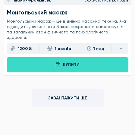
Івано-Франківськ
скористались
281
разів
Монгольський масаж
Монгольський масаж — це відмінна масажна техніка, яка
підходить для всіх, хто бажає покращити самопочуття
та загальний стан фізичного та психологічного
здоров’я.
1200 ₴
1 особа
1 год
КУПИТИ
ЗАВАНТАЖИТИ ЩЕ