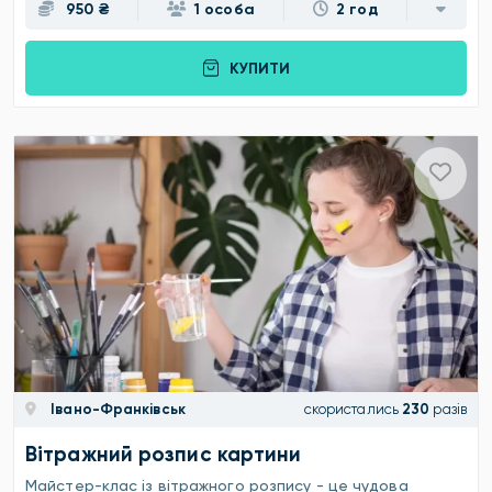
950 ₴
1 особа
2 год
КУПИТИ
Івано-Франківськ
скористались
230
разів
Вітражний розпис картини
Майстер-клас із вітражного розпису - це чудова