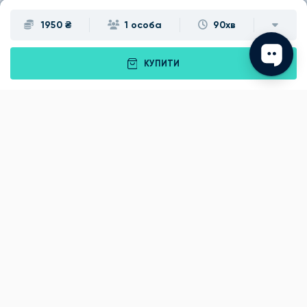
1950 ₴
1 особа
90хв
КУПИТИ
Подарунки
Львів
Івано-Франківськ
Луцьк
Рівне
Тернопіль
Хмельницький
Ужгород
Вінниця
Чернівці
Житомир
Кам'янець-Подільський
Київ
Полтава
Черкаси