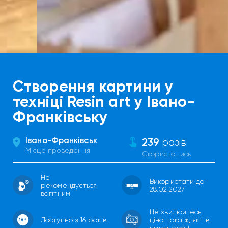
Створення картини у
техніці Resin art у Івано-
Франківську
Івано-Франківськ
239
разів
Місце проведення
Скористались
Не
Використати до
рекомендується
28.02.2027
вагітним
Не хвилюйтесь,
Доступно з 16 років
ціна така ж, як і в