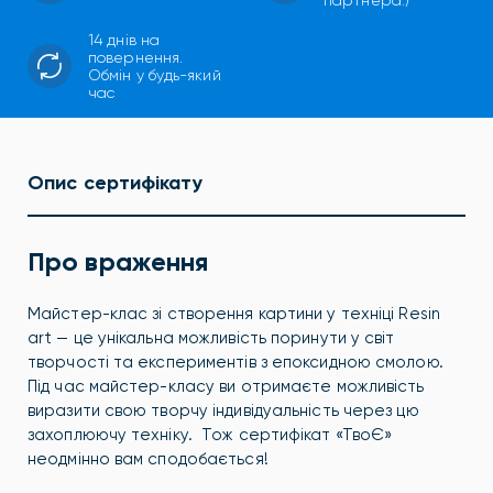
партнера:)
14 днів на
повернення.
Обмін у будь-який
час
Опис сертифікату
Про враження
Майстер-клас зі створення картини у техніці Resin
art — це унікальна можливість поринути у світ
творчості та експериментів з епоксидною смолою.
Під час майстер-класу ви отримаєте можливість
виразити свою творчу індивідуальність через цю
захоплюючу техніку. Тож сертифікат «ТвоЄ»
неодмінно вам сподобається!