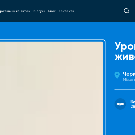
ративним клієнтам
Відгуки
Блог
Контакти
Уро
жив
Чер
Місце
В
2