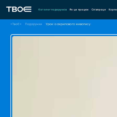
Каталог подарунків
Як це працює
Співпраця
Корпо
«ТвоЄ»
Подарунки
Урок із акрилового живопису