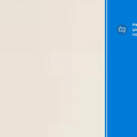
Н
ці
п