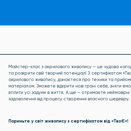
Майстер-клас з акрилового живопису — це чудова нагод
та розкрити свій творчий потенціал! З сертифікатом «Т
акрилового живопису, дізнаєтеся про техніки та прийом
матеріалом. Зможете відкрити нові грані себе, зняти ем
втілити усі задуми в життя. А ще — отримаєте неймовірні
задоволення від процесу створення власного шедевру.
Пориньте у світ живопису з сертифікатом від «ТвоЄ»!