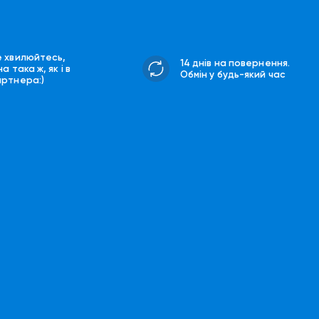
е хвилюйтесь,
14 днів на повернення.
на така ж, як і в
Обмін у будь-який час
артнера:)