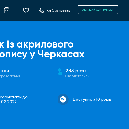
АКТИВУЙ СЕРТИФІКАТ
+38 (098) 575 5156
к із акрилового
опису у Черкасах
каси
233
разів
 проведення
Скористались
икористати до
Доступно з 10 років
8.02.2027