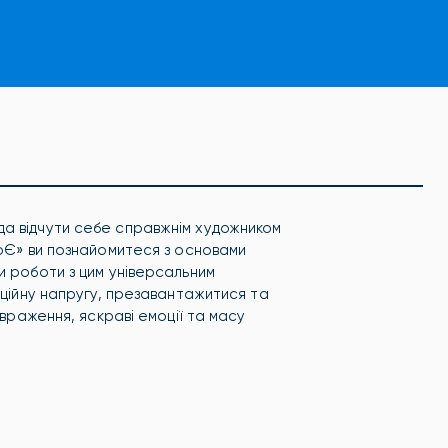
а відчути себе справжнім художником
воЄ» ви познайомитеся з
основами
и роботи з цим універсальним
оційну напругу, презавантажитися та
 враження, яскраві емоції та масу