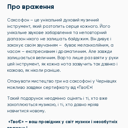
Про враження
Саксофон – це унікальний духовий музичний
інструмент, який розтопить серце кожного. Його
унікальне звукове забарвлення та неповторний
діапазон нікого не залишать байдужим. Він дивує і
закохує своїм звучанням – буває меланхолійним, а
часом – експресивним і драматичним. Але завжди
залишається величним. Варто лише раз взяти у руки
цей інструмент, як кожна нота зазвучить так дзвінко і
казково, як ніколи раніше.
Опанувати мистецтво гри на саксофоні у Чернівцях
можливо завдяки сертифікату від «ТвоЄ»!
Такий подарунок неодмінно оцінять і ті, хто вже
захоплюються музикою, і ті, хто давно мріяв
навчитися новому.
«ТвоЄ» – ваш провідник у світ музики і незабутніх