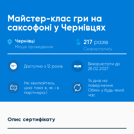
Майстер-клас гри на
саксофоні у Чернівцях
Чернівці
217
разів
Місце проведення
Скористались
Використати до
Доступно з 12 років
28.02.2027
14 днів на
Не хвилюйтесь,
повернення.
ціна така ж, як і в
Обмін у будь-який
партнера:)
час
Опис сертифікату