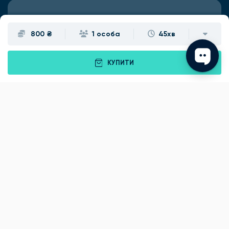
Подарунки
Львів
800 ₴
1 особа
45хв
Івано-Франківськ
Луцьк
КУПИТИ
Рівне
Тернопіль
Хмельницький
Ужгород
Вінниця
Чернівці
Житомир
Кам'янець-Подільський
Київ
Полтава
Черкаси
Що подарувати батькам?