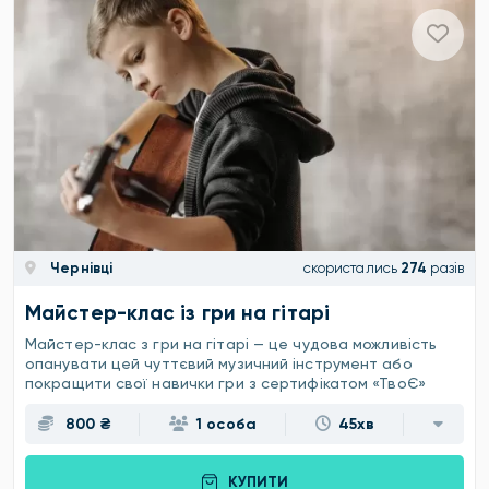
Чернівці
скористались
274
разів
Майстер-клас із гри на гітарі
Майстер-клас з гри на гітарі — це чудова можливість
опанувати цей чуттєвий музичний інструмент або
покращити свої навички гри з сертифікатом «ТвоЄ»
800 ₴
1 особа
45хв
КУПИТИ