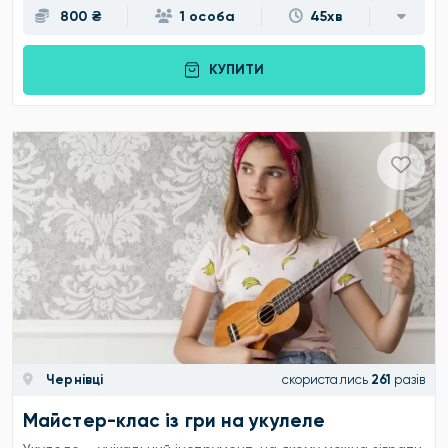
800 ₴
1 особа
45хв
КУПИТИ
Чернівці
скористались
261
разів
Майстер-клас із гри на укулеле