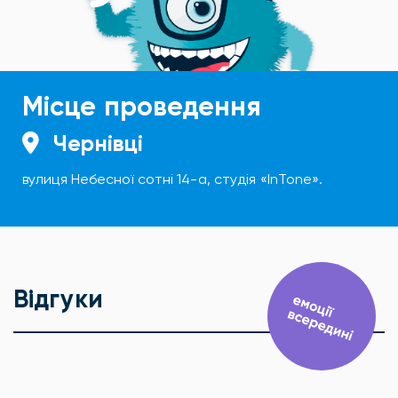
Місце проведення
Чернівці
вулиця Небесної сотні 14-а, студія «InTone».
Відгуки