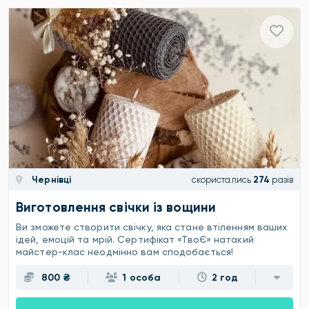
Чернівці
скористались
274
разів
Виготовлення свічки із вощини
Ви зможете створити свічку, яка стане втіленням ваших
ідей, емоцій та мрій. Сертифікат «ТвоЄ» натакий
майстер-клас неодмінно вам сподобається!
800 ₴
1 особа
2 год