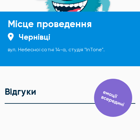
Місце проведення
Чернівці
вул. Небесної сотні 14-а, студія "InTone".
Відгуки