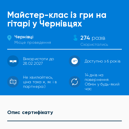
Майстер-клас із гри на
гітарі у Чернівцях
Чернівці
274
разів
Місце проведення
Скористались
Використати до
Доступно з 6 років
28.02.2027
14 днів на
Не хвилюйтесь,
повернення.
ціна така ж, як і в
Обмін у будь-який
партнера:)
час
Опис сертифікату