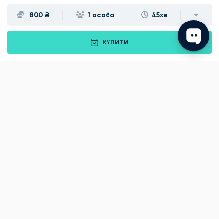
800 ₴
1 особа
45хв
Івано-Франківськ
Луцьк
Рівне
Тернопіль
КУПИТИ
Хмельницький
Ужгород
Вінниця
Чернівці
Житомир
Кам'янець-Подільський
Київ
Полтава
Черкаси
Що подарувати батькам?
Подарунки Львів