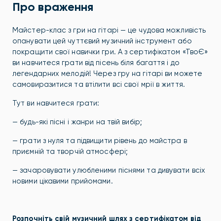
Про враження
Майстер-клас з гри на гітарі — це чудова можливість
опанувати цей чуттєвий музичний інструмент або
покращити свої навички гри. А з сертифікатом «ТвоЄ»
ви навчитеся грати від пісень біля багаття і до
легендарних мелодій!
Через гру на гітарі ви можете
самовиразитися та втілити всі свої мрії в життя.
Тут ви навчитеся грати:
— будь-які пісні і жанри на твій вибір;
— грати з нуля та підвищити рівень до майстра в
приємній та творчій атмосфері;
— зачаровувати улюбленими піснями та дивувати всіх
новими цікавими прийомами.
Розпочніть свій музичний шлях з сертифікатом від