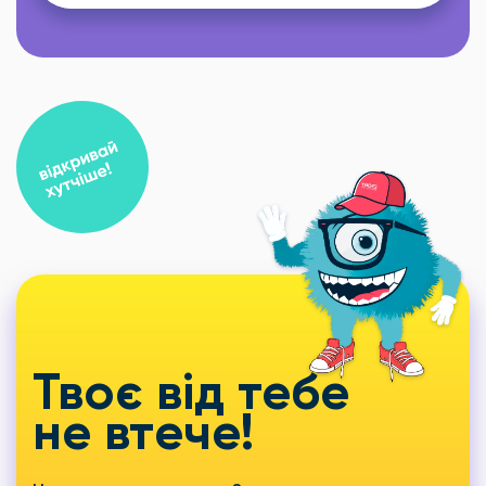
Твоє від тебе
не втече!