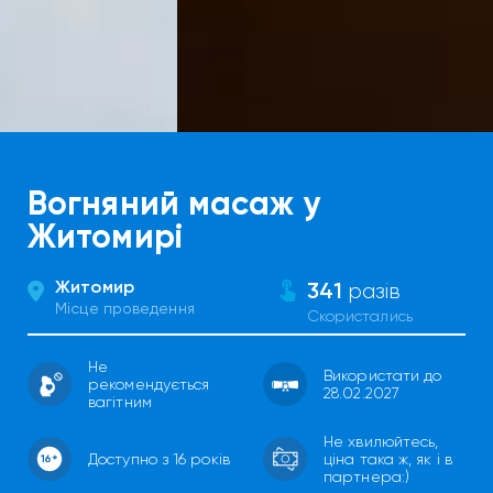
Вогняний масаж у
Житомирі
Житомир
341
разів
Місце проведення
Скористались
Не
Використати до
рекомендується
28.02.2027
вагітним
Не хвилюйтесь,
Доступно з 16 років
ціна така ж, як і в
партнера:)