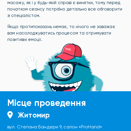
масажу, як і у будь-якій справі є винятки, тому перед
початком сеансу потрібно детально все обговорити
зі спеціалістом.
Якщо протипоказань немає, то нічого не заважає
вам насолоджуватись процесом та отримувати
позитивні емоції.
Місце проведення
Житомир
вул. Степана Бандери 9, салон «ProHand»