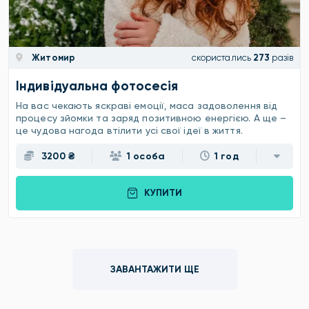
Житомир
скористались
273
разів
Індивідуальна фотосесія
На вас чекають яскраві емоції, маса задоволення від
процесу зйомки та заряд позитивною енергією. А ще –
це чудова нагода втілити усі свої ідеї в життя.
3200 ₴
1 особа
1 год
КУПИТИ
ЗАВАНТАЖИТИ ЩЕ