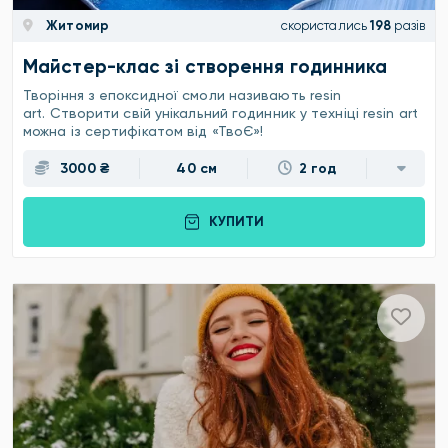
Житомир
скористались
198
разів
Майстер-клас зі створення годинника
Творіння з епоксидної смоли називають resin
art. Створити свій унікальний годинник у техніці resin art
можна із сертифікатом від «ТвоЄ»!
3000 ₴
40 см
2 год
КУПИТИ