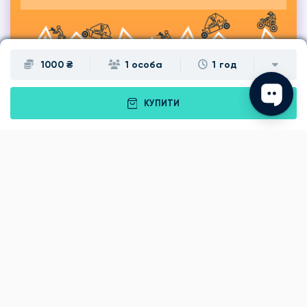
1000 ₴
1 особа
1 год
КУПИТИ
Подарунки
Львів
Івано-Франківськ
Луцьк
Рівне
Тернопіль
Хмельницький
Ужгород
Вінниця
Чернівці
Житомир