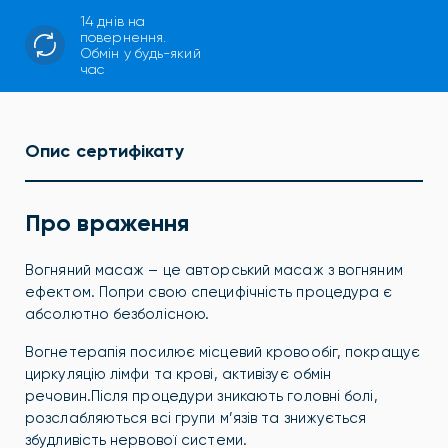
14 днів на
повернення.
Обмін у будь-який
час
Опис сертифікату
Про враження
Вогняний масаж – це авторський масаж з вогняним
ефектом. Попри свою специфічність процедура є
абсолютно безболісною.
Вогнетерапія посилює місцевий кровообіг, покращує
циркуляцію лімфи та крові, активізує обмін
речовин.Після процедури зникають головні болі,
розслабляються всі групи м’язів та знижується
збудливість нервової системи.