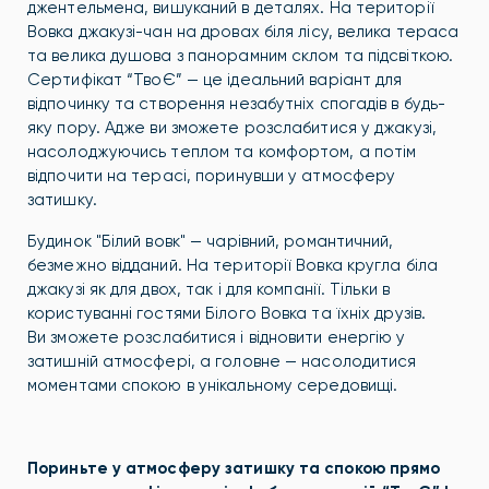
джентельмена, вишуканий в деталях. На території
Вовка джакузі-чан на дровах біля лісу, велика тераса
та велика душова з панорамним склом та підсвіткою.
Сертифікат
“ТвоЄ” — це ідеальний варіант для
відпочинку та створення незабутніх спогадів в будь-
яку пору. Адже ви зможете розслабитися у джакузі,
насолоджуючись теплом та комфортом, а потім
відпочити на терасі, поринувши у атмосферу
затишку.
Будинок "Білий вовк" — чарівний, романтичний,
безмежно відданий. На території Вовка кругла біла
джакузі як для двох, так і для компанії. Тільки в
користуванні гостями Білого Вовка та їхніх друзів.
Ви
зможете розслабитися і відновити енергію у
затишній атмосфері, а головне — насолодитися
моментами спокою в унікальному середовищі.
Пориньте у атмосферу затишку та спокою прямо