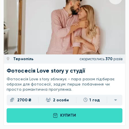
Тернопіль
скористались
370
разів
Фотосесія Love story у студії
Фотосесія Love story зближує - пара разом підбирає
образи для фотосесії, задум: перше побачення чи
просто романтична прогулянка.
2700 ₴
2 особи
1 год
КУПИТИ