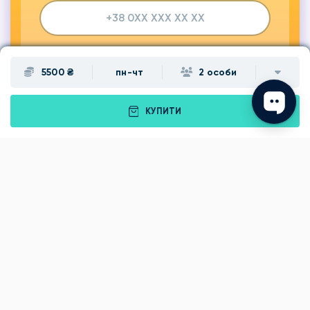
ЗАМОВИТИ ДЗВІНОК
5500 ₴
пн-чт
2 особи
КУПИТИ
Подарунки
Львів
Івано-Франківськ
Луцьк
Рівне
Тернопіль