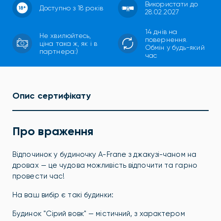
Використати до
Доступно з 18 років
28.02.2027
14 днів на
Не хвилюйтесь,
повернення.
ціна така ж, як і в
Обмін у будь-який
партнера:)
час
Опис сертифікату
Про враження
Відпочинок у будиночку A-Frane з джакузі-чаном на
дровах — це чудова можливість відпочити та гарно
провести час!
На ваш вибір є такі будинки:
Будинок "Сірий вовк" — містичний, з характером