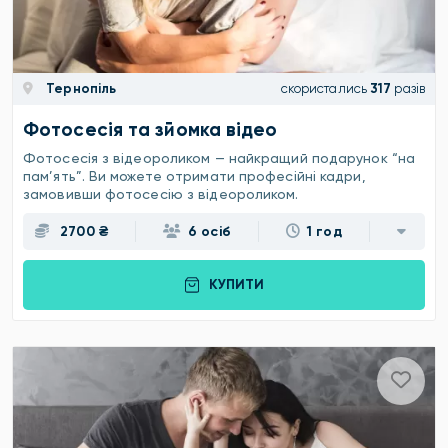
Тернопіль
скористались
317
разів
Фотосесія та зйомка відео
Фотосесія з відеороликом — найкращий подарунок “на
пам’ять”. Ви можете отримати професійні кадри,
замовивши фотосесію з відеороликом.
2700 ₴
6 осіб
1 год
КУПИТИ