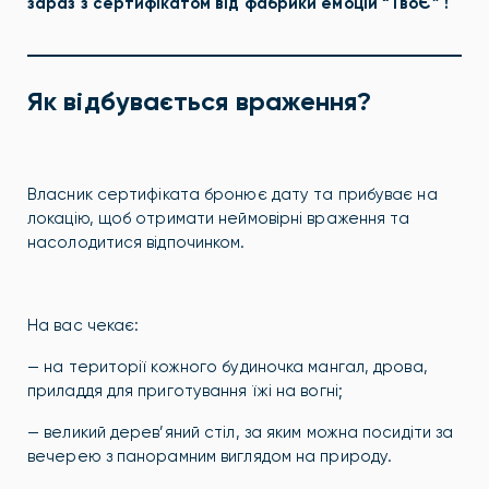
зараз з сертифікатом від фабрики емоцій “ТвоЄ” !
Як відбувається враження?
Власник
сертифіката бронює дату та прибуває на
локацію, щоб отримати неймовірні враження та
насолодитися відпочинком.
На вас чекає:
— на території кожного будиночка мангал, дрова,
приладдя для приготування їжі на вогні;
— великий дерев’яний стіл, за яким можна посидіти за
вечерею з панорамним виглядом на природу.