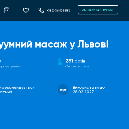
АКТИВУЙ СЕРТИФІКАТ
+38 (098) 575 5156
уумний масаж у Львові
в
281
разів
 проведення
Скористались
е рекомендується
Використати до
гітним
28.02.2027