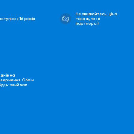
Не хвилюйтесь, ціна
ступно з 16 років
така ж, як і в
партнера:)
 днів на
овернення. Обмін
будь-який час