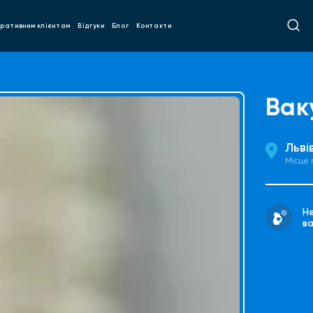
ративним клієнтам
Відгуки
Блог
Контакти
Вак
Льві
Місце
Н
ва