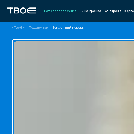
Каталог подарунків
Як це працює
Співпраця
Корпо
«ТвоЄ»
Подарунки
Вакуумний масаж