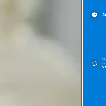
До
14
п
у 