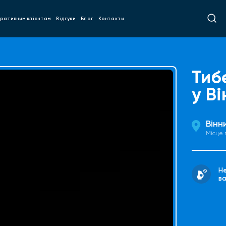
ративним клієнтам
Відгуки
Блог
Контакти
Тиб
у Ві
Вінн
Місце
Н
ва