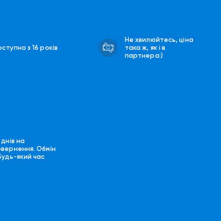
Не хвилюйтесь, ціна
ступно з 16 років
така ж, як і в
партнера:)
 днів на
овернення. Обмін
будь-який час