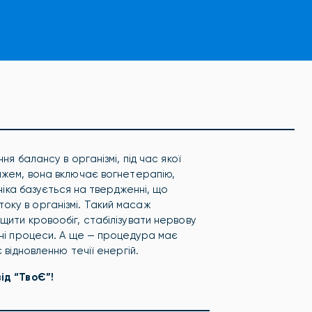
я балансу в організмі, під час якої
ажем, вона включає вогнетерапію,
хніка базується на твердженні, що
ку в організмі. Такий масаж
щити кровообіг, стабілізувати нервову
нні процеси. А ще — процедура має
 відновленню течії енергій.
ід “ТвоЄ”!