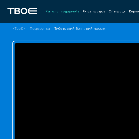
Каталог подарунків
Як це працює
Співпраця
Корпо
«ТвоЄ»
Подарунки
Тибетський Вогняний масаж