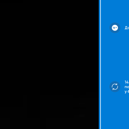
До
14
п
у 