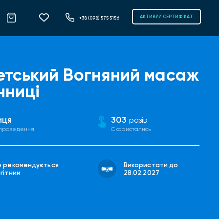
АКТИВУЙ СЕРТИФІКАТ
+38 (098) 575 5156
етський Вогняний масаж
нниці
иця
303
разів
 проведення
Скористались
е рекомендується
Використати до
гітним
28.02.2027