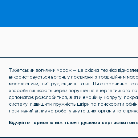
Тибетський вогняний масаж — це східна техніка відновленн
використовується вогонь у поєднанні з традиційним мас
масаж спини, шиї, рук, сідниць та ніг. Ця старовинна те
хвороби виникають через порушення енергетичного пото
допомагає розслабитися, зняти емоційну напругу, покра
систему, підвищити пружність шкіри та прискорити обмі
позитивний вплив на роботу внутрішніх органів та сприяє
Відчуйте гармонію між тілом і душею з сертифікатом в