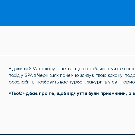
Відвідини SPA-салону – це те, що полюбляють чи не всі 
похід у SPA в Чернівцях приємно здивує твою кохану, подр
розслабить, позбавить вас турбот, занурить у світ гармо
«ТвоЄ» дбає про те, щоб відчуття були приємними, а 