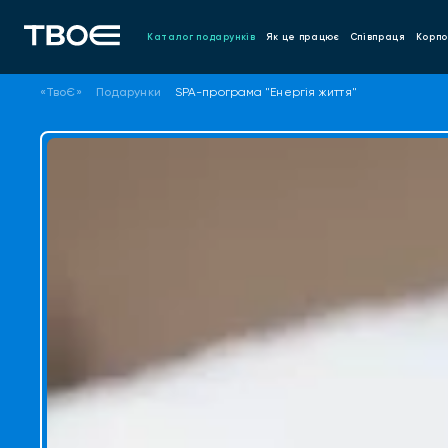
Каталог подарунків
Як це працює
Співпраця
Корпо
«ТвоЄ»
Подарунки
SPA-програма "Енергія життя"