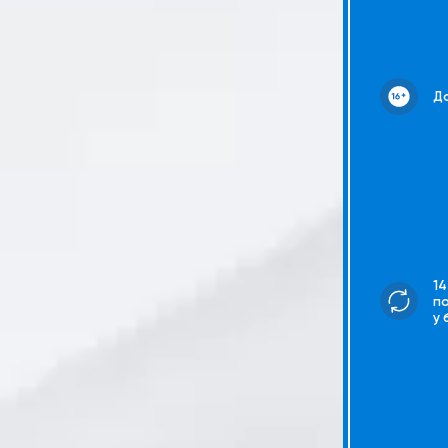
До
14
п
у 