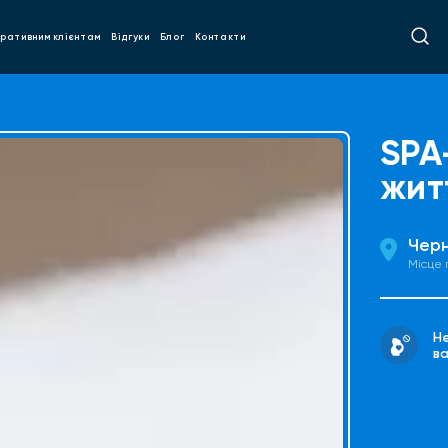
ративним клієнтам
Відгуки
Блог
Контакти
SPA
жит
Черн
Місце
Н
ва