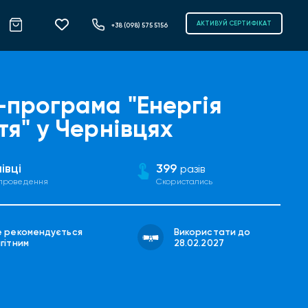
АКТИВУЙ СЕРТИФІКАТ
+38 (098) 575 5156
-програма "Енергія
тя" у Чернівцях
івці
399
разів
 проведення
Скористались
е рекомендується
Використати до
гітним
28.02.2027