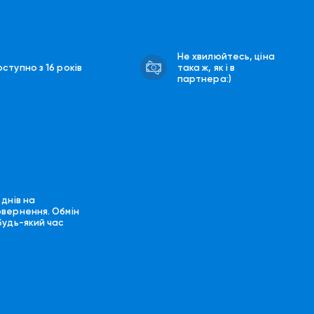
Не хвилюйтесь, ціна
ступно з 16 років
така ж, як і в
партнера:)
 днів на
овернення. Обмін
будь-який час