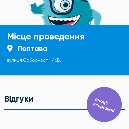
Місце проведення
Полтава
вулиця Соборності, 46В.
Відгуки