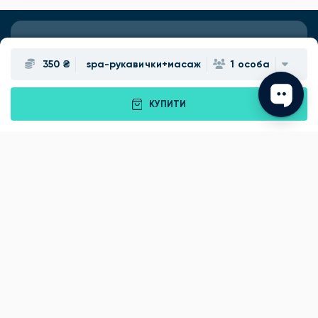
Подарунки
Львів
350 ₴
spа-рукавички+масаж
1 особа
Івано-Франківськ
Луцьк
КУПИТИ
Рівне
Тернопіль
Хмельницький
Ужгород
Вінниця
Чернівці
Житомир
Кам'янець-Подільський
Київ
Полтава
Черкаси