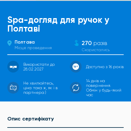
Spa-догляд для ручок у
Полтаві
Полтава
270
разів
Місце проведення
Скористались
Використати до
Доступно з 16 років
28.02.2027
14 днів на
Не хвилюйтесь,
повернення.
ціна така ж, як і в
Обмін у будь-який
партнера:)
час
Опис сертифікату