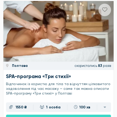
Полтава
скористались
83
разів
SPA-програма «Три стихії»
Відпочинок із користю для тіла та відчуттям цілковитого
задоволення під час масажу — саме так можна описати
SPA-програму «Три стихії» у Полтаві
1550 ₴
1 особа
100 хв