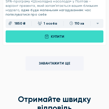
SPA-програму «Шоколадна насолода» у Полтаві -
варіант презента, який запамʼятається вашим близьким
надовго,
адже буде маленьким нагадуванням: час
попіклуватися про себе
1850 ₴
1 особа
110 хв
КУПИТИ
ЗАВАНТАЖИТИ ЩЕ
Отримайте швидку
відповідь