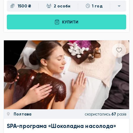
1500 ₴
2 особи
1 год
КУПИТИ
Полтава
скористались
67
разів
SPA-програма «Шоколадна насолода»