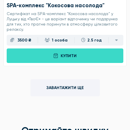
SPA-комплекс "Кокосова насолода"
Сертифікат на SPA-комплекс "Кокосова насолода" у
Луцьку від «ТвоЄ» - це варіант відпочинку чи подарунка
для тих, хто прагне поринути в атмосферу цілковитого
релаксу.
3500 ₴
1 особа
2.5 год
КУПИТИ
ЗАВАНТАЖИТИ ЩЕ