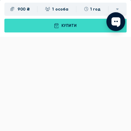
900 ₴
1 особа
1 год
КУПИТИ
Подарунки
Львів
Івано-Франківськ
Луцьк
Рівне
Тернопіль
Хмельницький
Ужгород
Вінниця
Чернівці
Житомир
Кам'янець-Подільський
Київ
Полтава
Черкаси