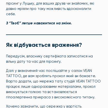
пірсинг у Луцьку, для ваших друзів чи знайомих, які
давно мріяли про таку можливість вдосконалити
себе.
З “ТвоЄ” легше наважитися на зміни.
Як відбувається враження?
Передусім, власнику сертифіката записатися на
вільну дату та час для пірсингу.
Далі у визначений час поспішайте у салон VEAN
TATTOO, де вам зроблять прокол який ви бажаєте.
Варто додати, що мережа тату студій VEAN TATTOO
працює лише одноразовими матеріалами, прокол
виконується голкою та встановлюється
гіпоалергенна прикраса з високоякісного титану.
Хочемо зазначити, що сережка у вартість