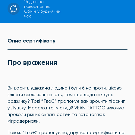
14 днів на
повернення.
Обмін у будь-який
час
Опис сертифікату
Про враження
Ви досить відважна людина і були б не проти, цікаво
змінити свою зовнішність, точніше додати якусь
родзинку? Тоді “ТвоЄ” пропонує вам зробити пірсинг
у Луцьку.
Мережа тату студій VEAN TATTOO виконує
проколи різних складностей та встановлює
мікродермали.
Також “ТвоЄ” пропонує подарункові сертифікати на