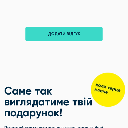
ДОДАТИ ВІДГУК
Саме так
виглядатиме твій
подарунок!
Подаруй круте враження у стильному тубусі.