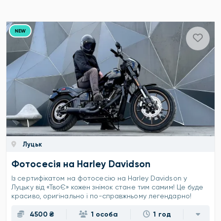
NEW
Луцьк
Фотосесія на Harley Davidson
Із сертифікатом на фотосесію на Harley Davidson у
Луцьку від «ТвоЄ» кожен знімок стане тим самим! Це буде
красиво, оригінально і по-справжньому легендарно!
4500 ₴
1 особа
1 год