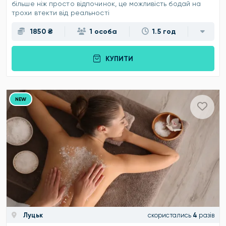
більше ніж просто відпочинок, це можливість бодай на
трохи втекти від реальності
1850 ₴
1 особа
1.5 год
КУПИТИ
NEW
Луцьк
скористались
4
разів