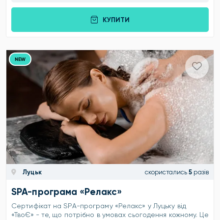
КУПИТИ
NEW
Луцьк
скористались
5
разів
SPA-програма «Релакс»
Сертифікат на SPA-програму «Релакс» у Луцьку від
«ТвоЄ» - те, що потрібно в умовах сьогодення кожному. Це