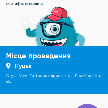
сертифікату входить.
Місце проведення
Луцьк
Студія VeAn Tattoo за адресою вул. Лесі Українки,
65.