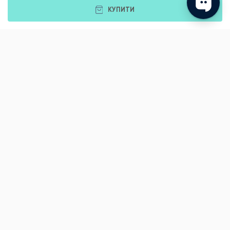
КУПИТИ
Подарунки
Львів
Івано-Франківськ
Луцьк
Рівне
Тернопіль
Хмельницький
Ужгород
Вінниця
Чернівці
Житомир
Кам'янець-Подільський
Київ