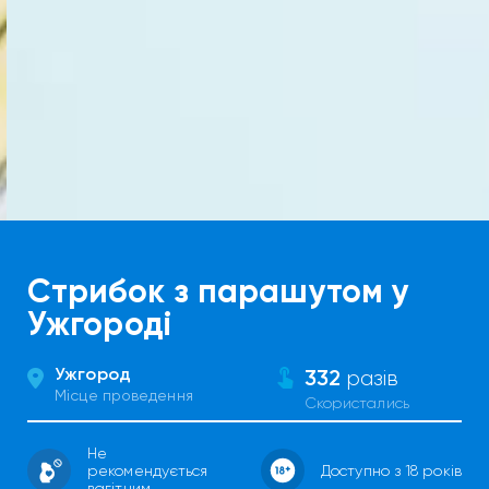
Стрибок з парашутом у
Ужгороді
Ужгород
332
разів
Місце проведення
Скористались
Не
рекомендується
Доступно з 18 років
вагітним