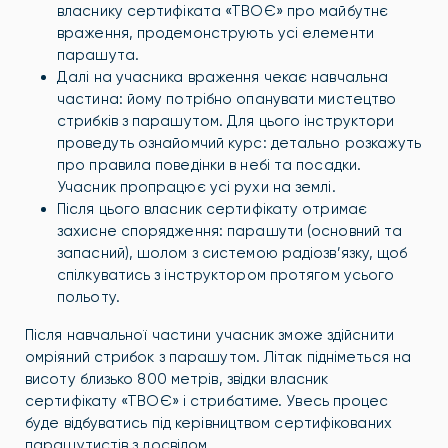
власнику сертифіката «ТВОЄ» про майбутнє
враження, продемонструють усі елементи
парашута.
Далі на учасника враження чекає навчальна
частина: йому потрібно опанувати мистецтво
стрибків з парашутом. Для цього інструктори
проведуть ознайомчий курс: детально розкажуть
про правила поведінки в небі та посадки.
Учасник пропрацює усі рухи на землі.
Після цього власник сертифікату отримає
захисне спорядження: парашути (основний та
запасний), шолом з системою радіозв’язку, щоб
спілкуватись з інструктором протягом усього
польоту.
Після навчальної частини учасник зможе здійснити
омріяний стрибок з парашутом. Літак підніметься на
висоту близько 800 метрів, звідки власник
сертифікату «ТВОЄ» і стрибатиме. Увесь процес
буде відбуватись під керівництвом сертифікованих
парашутистів з досвідом.