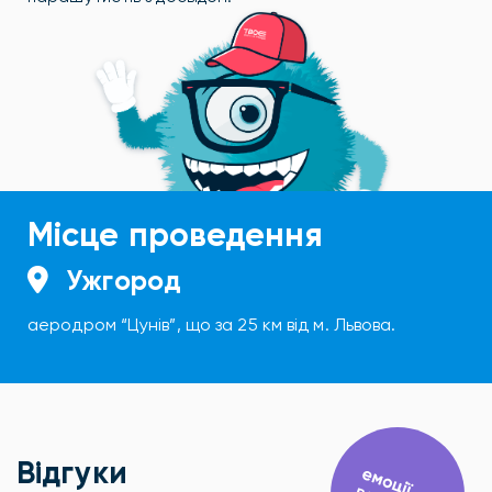
Місце проведення
Ужгород
аеродром “Цунів”, що за 25 км від м. Львова.
Відгуки