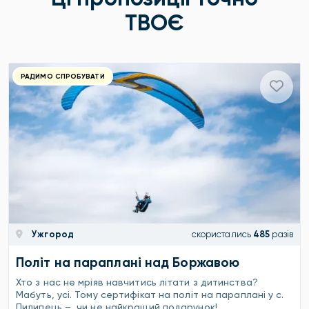
ТВОЄ
РАДИМО СПРОБУВАТИ
Ужгород
скористались
485
разів
Політ на параплані над Боржавою
Хто з нас не мріяв навчитись літати з дитинства?
Мабуть, усі. Тому сертифікат на політ на параплані у с.
Пилипець – чи не найкращий подарунок!