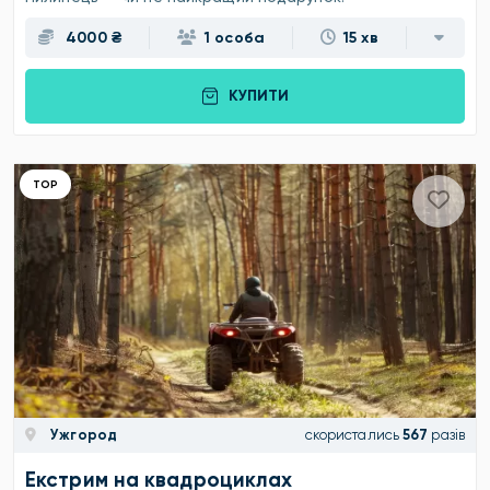
4000 ₴
1 особа
15 хв
КУПИТИ
ТОР
Ужгород
скористались
567
разів
Екстрим на квадроциклах