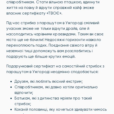
співробітникам. Стати вільною пташкою, вдихнути
життя на повну й відчути справжній кайф зможе
власник сертифікату «ТВОЄ».
Під час стрибка з парашутом в Ужгороді сміливий
учасник зможе не тільки відчути драйв, але й
насолодитись чарівними краєвидами. Таким ви своє
місто ще не бачили! Недосяжні горизонти навколо
перехоплюють подих. Поєднання свіжого вітру й
неземної тиші допоможуть вам розслабитись і
подарують ще більше крутих емоцій.
Подарунковий сертифікат на самостійний стрибок з
парашутом в Ужгороді неодмінно сподобається:
Друзям, які люблять якісний екстрим;
Співробітникам, які давно хотіли оригінально
відпочити;
Батькам, які з дитинства мріяли про такий
стрибок;
Коханій половинці, яку хочеться здивувати чимось