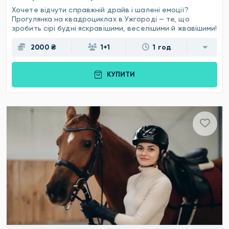
Хочете відчути справжній драйв і шалені емоції?
Прогулянка на квадроциклах в Ужгороді — те, що
зробить сірі будні яскравішими, веселішими й жвавішими!
2000 ₴
1+1
1 год
КУПИТИ