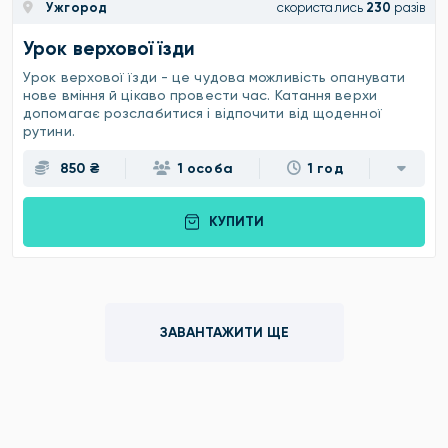
Ужгород
скористались
230
разів
Урок верхової їзди
Урок верхової їзди - це чудова можливість опанувати
нове вміння й цікаво провести час. Катання верхи
допомагає розслабитися і відпочити від щоденної
рутини.
850 ₴
1 особа
1 год
КУПИТИ
ЗАВАНТАЖИТИ ЩЕ