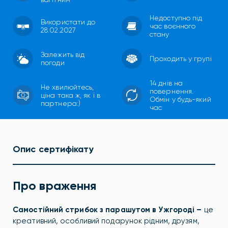
Недоступно під
Використати до
час воєнного
28.02.2027
стану
Залежить від
Проходить у групі
погоди
14 днів на
Не хвилюйтесь,
повернення.
ціна така ж, як і в
Обмін у будь-який
партнера:)
час
Опис сертифікату
Про враження
Самостійний стрибок з парашутом в Ужгороді –
це
креативний, особливий подарунок рідним, друзям,