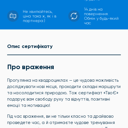
14 днів на
Не хвилюйтесь,
повернення.
ціна така ж, як і в
Обмін у будь-який
партнера:)
час
Опис сертифікату
Про враження
Прогулянка на квадроциклах — це чудова можливість
досліджувати нові місця, проходити складні маршрути
та насолодитися природою. Тож сертифікат «ТвоЄ»
подарує вам свободу руху та відчуттів, позитивні
емоції та мотивацію!
Під час враження, ви не тільки класно та драйвово
проведете час, а й отримаєте чудове тренування