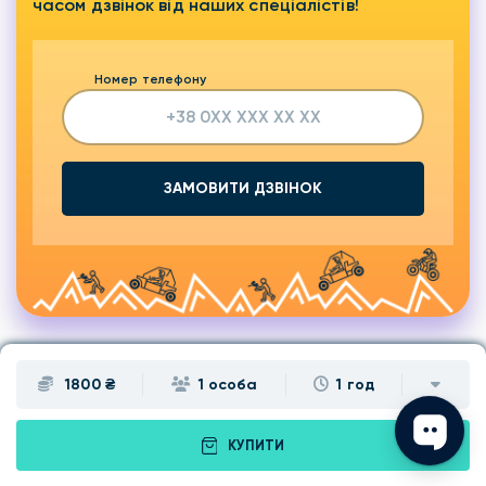
часом дзвінок від наших спеціалістів!
Номер телефону
ЗАМОВИТИ ДЗВІНОК
1800 ₴
1 особа
1 год
Подарунки
Львів
КУПИТИ