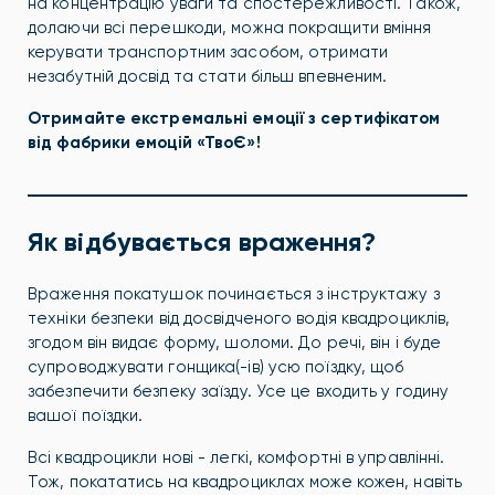
на концентрацію уваги та спостережливості. Також,
долаючи всі перешкоди, можна покращити вміння
керувати транспортним засобом, отримати
незабутній досвід та стати більш впевненим.
Отримайте екстремальні емоції з сертифікатом
від фабрики емоцій «ТвоЄ»!
Як відбувається враження?
Враження покатушок починається з інструктажу з
техніки безпеки від досвідченого водія квадроциклів,
згодом він видає форму, шоломи. До речі, він і буде
супроводжувати гонщика(-ів) усю поїздку, щоб
забезпечити безпеку заїзду. Усе це входить у годину
вашої поїздки.
Всі квадроцикли нові - легкі, комфортні в управлінні.
Тож, покататись на квадроциклах може кожен, навіть