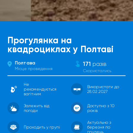
Прогулянка на
квадроциклах у Полтаві
Полтава
171
разів
Місце проведення
Скористались
Не
Використати до
рекомендується
28.02.2027
вагітним
Залежить від
Доступно з 10
погоди
років
Актуально з
Проходить у групі
березня по
грудень