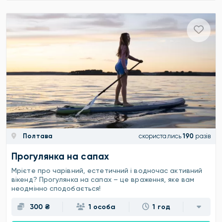
Полтава
скористались
190
разів
Прогулянка на сапах
Мрієте про чарівний, естетичний і водночас активний
вікенд? Прогулянка на сапах – це враження, яке вам
неодмінно сподобається!
300 ₴
1 особа
1 год