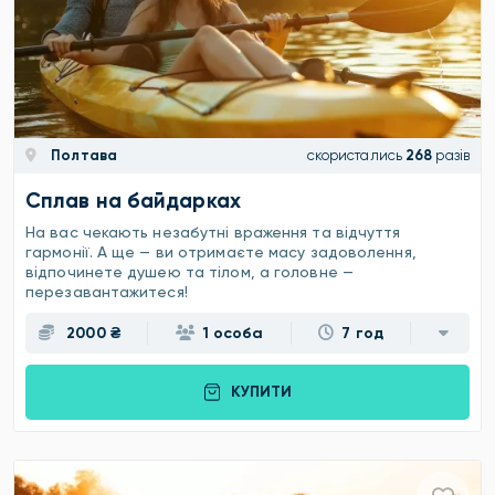
Полтава
скористались
268
разів
Сплав на байдарках
На вас чекають незабутні враження та відчуття
гармонії. А ще — ви отримаєте масу задоволення,
відпочинете душею та тілом, а головне —
перезавантажитеся!
2000 ₴
1 особа
7 год
КУПИТИ