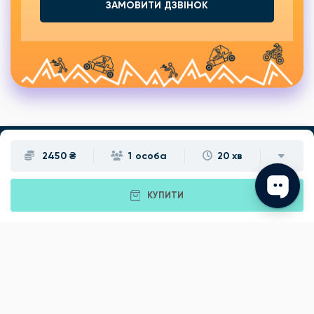
ЗАМОВИТИ ДЗВІНОК
2450 ₴
1 особа
20 хв
Подарунки
Львів
КУПИТИ
Івано-Франківськ
Луцьк
Рівне
Тернопіль
Хмельницький
Ужгород
Вінниця
Чернівці