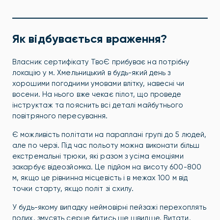
Як відбувається враження?
Власник сертифікату ТвоЄ прибуває на потрібну
локацію у м. Хмельницький в будь-який день з
хорошими погодними умовами влітку, навесні чи
восени. На нього вже чекає пілот, що проведе
інструктаж та пояснить всі деталі майбутнього
повітряного пересування.
Є можливість політати на параплані групі до 5 людей,
але по черзі. Під час польоту можна виконати більш
екстремальні трюки, які разом з усіма емоціями
закарбує відеозйомка. Це підйом на висоту 600-800
м, якщо це рівнинна місцевість і в межах 100 м від
точки старту, якщо політ зі схилу.
У будь-якому випадку неймовірні пейзажі перехоплять
подих, змусять серце битись ще швидше. Витати,