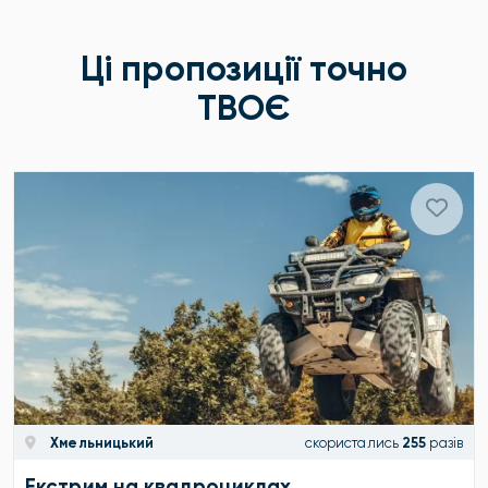
Ці пропозиції точно
ТВОЄ
Хмельницький
скористались
255
разів
Екстрим на квадроциклах