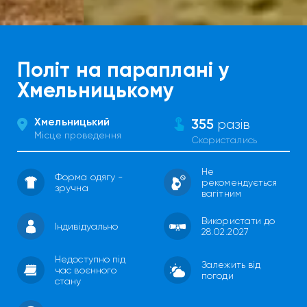
Політ на параплані у
Хмельницькому
Хмельницький
355
разів
Місце проведення
Скористались
Не
Форма одягу -
рекомендується
зручна
вагітним
Використати до
Індивідуально
28.02.2027
Недоступно під
Залежить від
час воєнного
погоди
стану