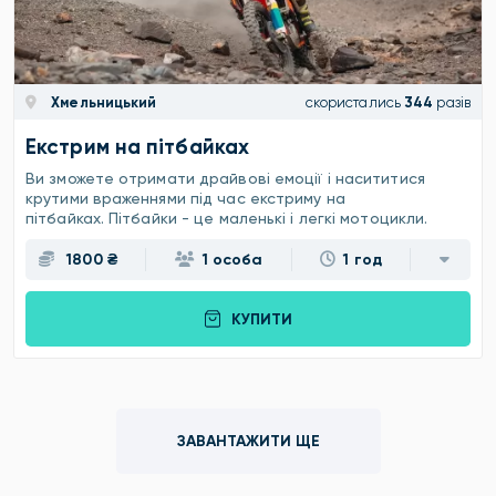
Хмельницький
скористались
344
разів
Екстрим на пітбайках
Ви зможете отримати драйвові емоції і насититися
крутими враженнями під час екстриму на
пітбайках. Пітбайки - це маленькі і легкі мотоцикли.
1800 ₴
1 особа
1 год
КУПИТИ
ЗАВАНТАЖИТИ ЩЕ