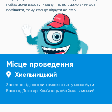
набираючи висоту, - відчуття, які важко з чимось
порівняти, тому краще відчути на собі.
Місце проведення
Хмельницький
Залежно від погоди точкою зльоту може бути
Бакота, Дністер, Кам’янець або Хмельницький.