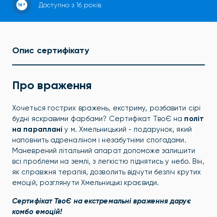
Доступно з 16 років
Опис сертифікату
Про враження
Хочеться гострих вражень, екстриму, розбавити сірі
будні яскравими фарбами? Сертифікат ТвоЄ на
політ
на параплані
у м. Хмельницький - подарунок, який
наповнить адреналіном і незабутніми спогадами.
Маневрений літальний апарат допоможе залишити
всі проблеми на землі, з легкістю піднятись у небо. Він,
як справжня терапія, дозволить відчути безліч крутих
емоцій, розглянути Хмельницькі краєвиди.
Сертифікат ТвоЄ на екстремальні враження дарує
комбо емоцій!