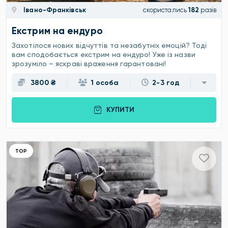
Івано-Франківськ
скористались
182
разів
Екстрим на ендуро
Захотілося нових відчуттів та незабутніх емоцій? Тоді
вам сподобається екстрим на ендуро! Уже із назви
зрозуміло – яскраві враження гарантовані!
3800 ₴
1 особа
2-3 год
КУПИТИ
ТОР