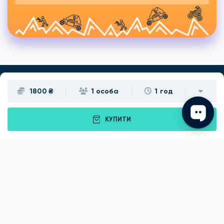
1800 ₴
1 особа
1 год
Подарунки
Львів
Івано-Франківськ
Луцьк
КУПИТИ
Рівне
Тернопіль
Хмельницький
Ужгород
Вінниця
Чернівці
Житомир