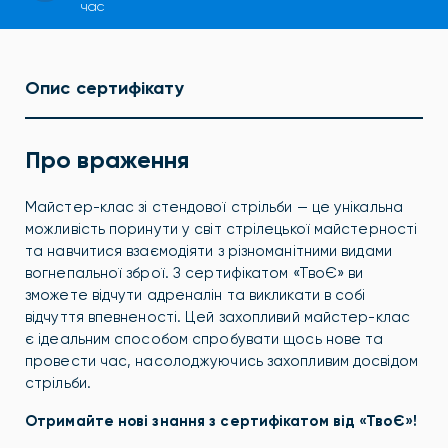
час
Опис сертифікату
Про враження
Майстер-клас зі стендової стрільби — це унікальна
можливість поринути у світ стрілецької майстерності
та навчитися взаємодіяти з різноманітними видами
вогнепальної зброї. З сертифікатом «ТвоЄ» ви
зможете відчути адреналін та викликати в собі
відчуття впевненості. Цей захопливий майстер-клас
є ідеальним способом спробувати щось нове та
провести час, насолоджуючись захопливим досвідом
стрільби.
Отримайте нові знання з сертифікатом від «ТвоЄ»!