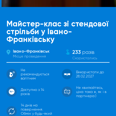
Майстер-клас зі стендової
стрільби у Івано-
Франківську
Івано-Франківськ
233
разів
Місце проведення
Скористались
Не
Використати до
рекомендується
28.02.2027
вагітним
Не хвилюйтесь,
Доступно з 14
ціна така ж, як і в
років
партнера:)
14 днів на
повернення.
Обмін у будь-який