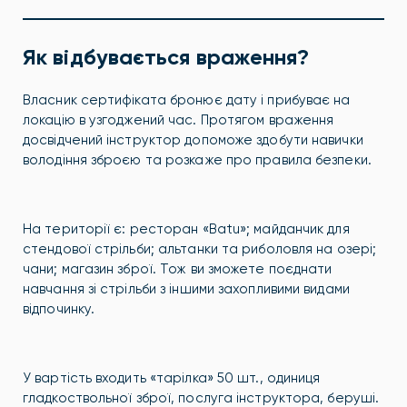
Як відбувається враження?
Власник сертифіката бронює дату і прибуває на
локацію в узгоджений час. Протягом враження
досвідчений інструктор допоможе здобути навички
володіння зброєю та розкаже про правила безпеки.
На території є: ресторан «Batu»; майданчик для
стендової стрільби; альтанки та риболовля на озері;
чани; магазин зброї. Тож ви зможете поєднати
навчання зі стрільби з іншими захопливими видами
відпочинку.
У вартість входить «тарілка» 50 шт., одиниця
гладкоствольної зброї, послуга інструктора, беруші.