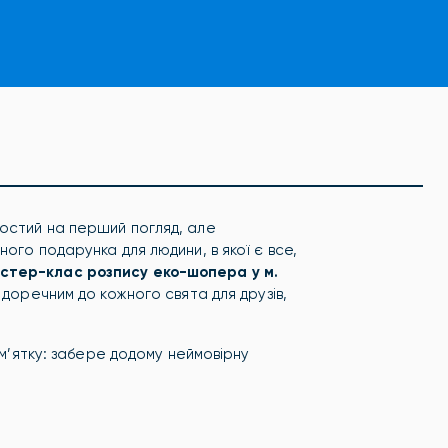
остий на перший погляд, але
ого подарунка для людини, в якої є все,
йстер-клас розпису еко-шопера у м.
 доречним до кожного свята для друзів,
ам’ятку: забере додому неймовірну