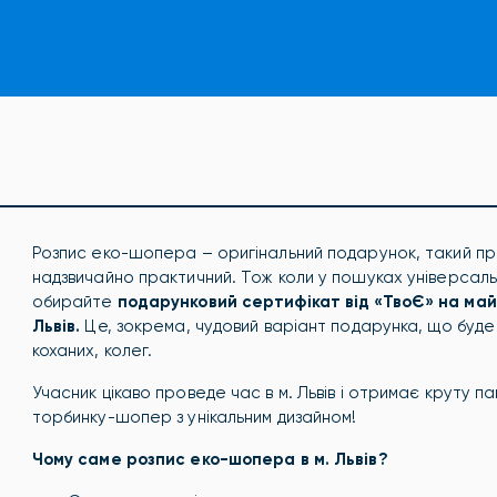
Розпис еко-шопера – оригінальний подарунок, такий пр
надзвичайно практичний. Тож коли у пошуках універсальн
обирайте
подарунковий сертифікат від «ТвоЄ» на ма
Львів.
Це, зокрема, чудовий варіант подарунка, що буде
коханих, колег.
Учасник цікаво проведе час в м. Львів і отримає круту п
торбинку-шопер з унікальним дизайном!
Чому саме розпис еко-шопера в м. Львів?