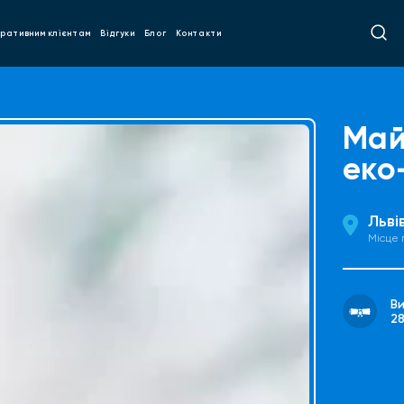
ративним клієнтам
Відгуки
Блог
Контакти
Май
еко
Льві
Місце
В
2