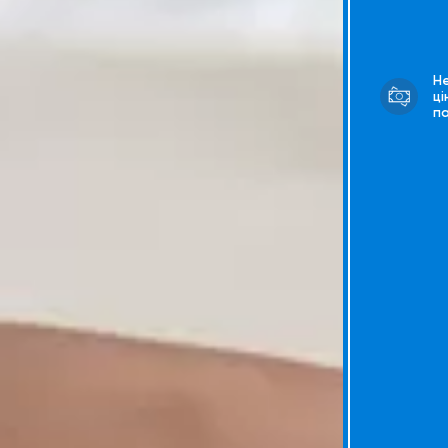
Н
ці
п