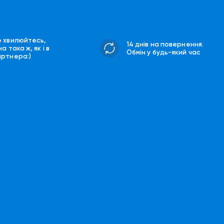
е хвилюйтесь,
14 днів на повернення.
на така ж, як і в
Обмін у будь-який час
артнера:)