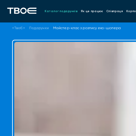
Каталог подарунків
Як це працює
Співпраця
Корпо
«ТвоЄ»
Подарунки
Майстер-клас з розпису еко-шопера