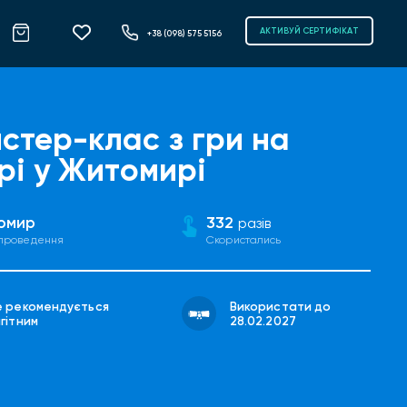
АКТИВУЙ СЕРТИФІКАТ
+38 (098) 575 5156
стер-клас з гри на
арі у Житомирі
омир
332
разів
 проведення
Скористались
е рекомендується
Використати до
гітним
28.02.2027