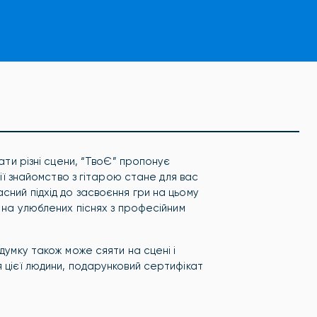
вати різні сцени, “ТвоЄ” пропонує
ії знайомство з гітарою стане для вас
сний підхід до засвоєння гри на цьому
ь на улюблених піснях з професійним
думку також може сяяти на сцені і
 цієї людини, подарунковий сертифікат