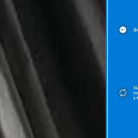
До
14
п
у 