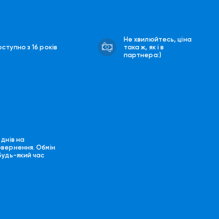
Не хвилюйтесь, ціна
ступно з 16 років
така ж, як і в
партнера:)
 днів на
овернення. Обмін
будь-який час