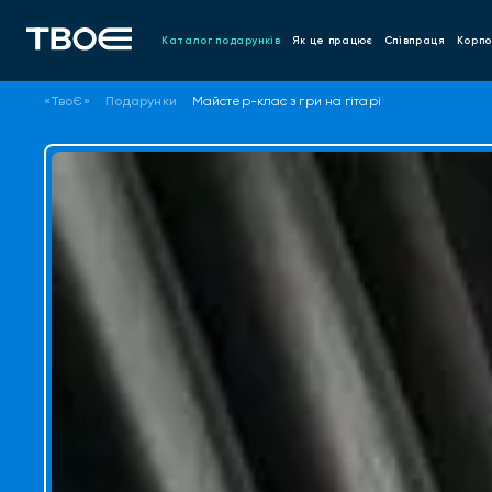
Каталог подарунків
Як це працює
Співпраця
Корпо
«ТвоЄ»
Подарунки
Майстер-клас з гри на гітарі