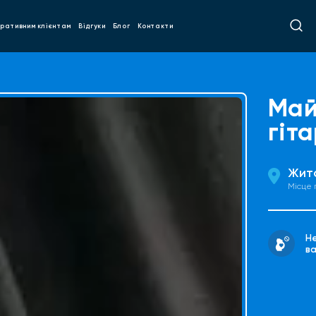
ративним клієнтам
Відгуки
Блог
Контакти
Май
гіт
Жит
Місце
Н
ва