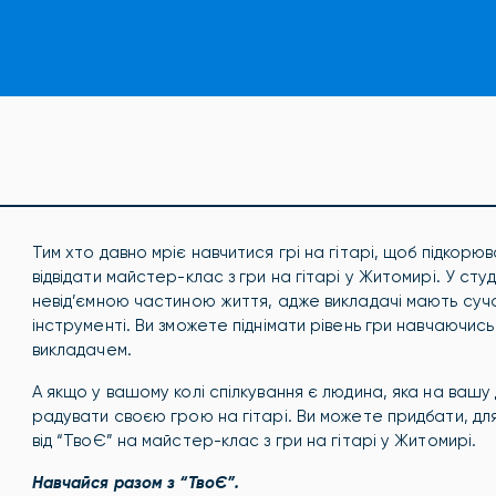
Тим хто давно мріє навчитися грі на гітарі, щоб підкорю
відвідати майстер-клас з гри на гітарі у Житомирі.
У студ
невід’ємною частиною життя, адже викладачі мають суча
інструменті. Ви зможете піднімати рівень гри навчаючис
викладачем.
А якщо у вашому колі спілкування є людина, яка на вашу 
радувати своєю грою на гітарі. Ви можете придбати, для
від “ТвоЄ” на майстер-клас з гри на гітарі у Житомирі.
Навчайся разом з “ТвоЄ”.