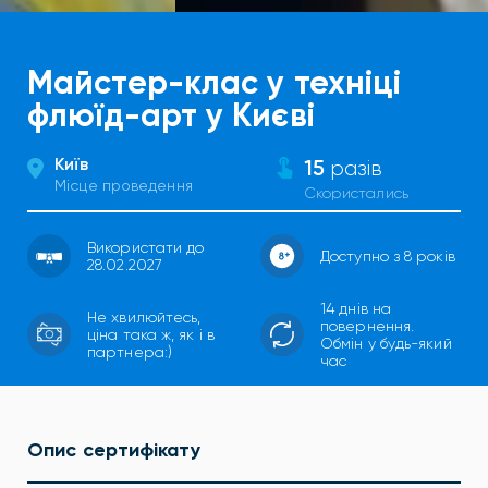
Майстер-клас у техніці
флюїд-арт у Києві
Київ
15
разів
Місце проведення
Скористались
Використати до
Доступно з 8 років
28.02.2027
14 днів на
Не хвилюйтесь,
повернення.
ціна така ж, як і в
Обмін у будь-який
партнера:)
час
Опис сертифікату