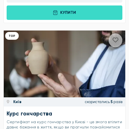
КУПИТИ
ТОР
Київ
скористались
5
разів
Курс гончарства
Сертифікат на курс гончарства у Києві - це змога втілити
давнє бажання в життя, якщо ви прагнули познайомитися