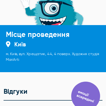
Місце проведення
Київ
м. Київ, вул. Хрещатик, 44, 4 поверх. Художня студія
MariArti
Відгуки