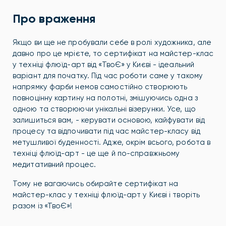
Про враження
Якщо ви ще не пробували себе в ролі художника, але
давно про це мрієте, то сертифікат на майстер-клас
у техніці флюїд-арт від «ТвоЄ» у Києві - ідеальний
варіант для початку. Під час роботи саме у такому
напрямку фарби немов самостійно створюють
повноцінну картину на полотні, змішуючись одна з
одною та створюючи унікальні візерунки. Усе, що
залишиться вам, - керувати основою, кайфувати від
процесу та відпочивати під час майстер-класу від
метушливої буденності. Адже, окрім всього, робота в
техніці флюїд-арт - це ще й по-справжньому
медитативний процес.
Тому не вагаючись обирайте сертифікат на
майстер-клас у техніці флюїд-арт у Києві і творіть
разом із «ТвоЄ»!