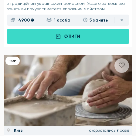
з традиційним українським ремеслом. Усього за декілька
занять ви почуватиметеся вправним майстром!
4900 ₴
1 особа
5 занять
КУПИТИ
ТОР
Київ
скористались
7
разів