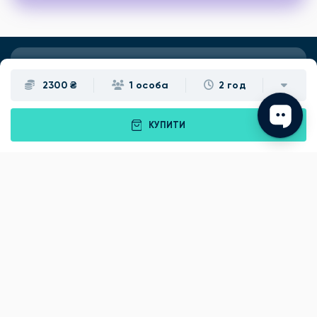
Подарунки
Львів
2300 ₴
1 особа
2 год
Івано-Франківськ
Луцьк
КУПИТИ
Рівне
Тернопіль
Хмельницький
Ужгород
Вінниця
Чернівці
Житомир
Кам'янець-Подільський
Київ
Полтава
Черкаси