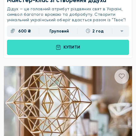
Майстер-клас зі створення дідуха
Дідух — це головний атрибут різдвяних свят в Україні,
символ багатого врожаю та добробуту. Створити
унікальний український оберіг вдасться разом із "Твоє"!
600 ₴
Груповий
2 год
КУПИТИ