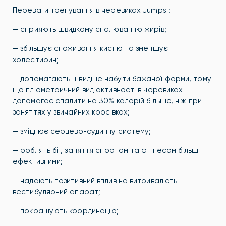
Переваги тренування в черевиках Jumps :
— сприяють швидкому спалюванню жирів;
— збільшує споживання кисню та зменшує
холестирин;
— допомагають швидше набути бажаної форми, тому
що пліометричний вид активності в черевиках
допомагає спалити на 30% калорій більше, ніж при
заняттях у звичайних кросівках;
— зміцнює серцево-судинну систему;
— роблять біг, заняття спортом та фітнесом більш
ефективними;
— надають позитивний вплив на витривалість і
вестибулярний апарат;
— покращують координацію;