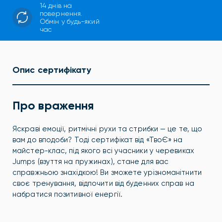
14 днів на
повернення.
Обмін у будь-який
час
Опис сертифікату
Про враження
Яскраві емоції, ритмічні рухи та стрибки — це те, що
вам до вподоби? Тоді сертифікат від «ТвоЄ» на
майстер-клас, під якого всі учасники у черевиках
Jumps (взуття на пружинах), стане для вас
справжньою знахідкою! Ви зможете урізноманітнити
своє тренування, відпочити від буденних справ на
набратися позитивної енергії.