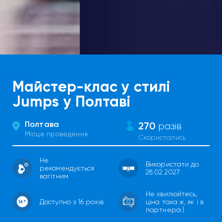
Майстер-клас у стилі
Jumps у Полтаві
Полтава
270
разів
Місце проведення
Скористались
Не
Використати до
рекомендується
28.02.2027
вагітним
Не хвилюйтесь,
Доступно з 16 років
ціна така ж, як і в
партнера:)