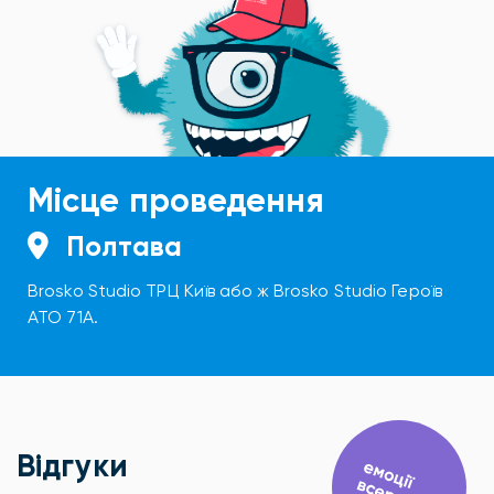
Місце проведення
Полтава
Brosko Studio ТРЦ Київ або ж Brosko Studio Героїв
АТО 71А.
Відгуки