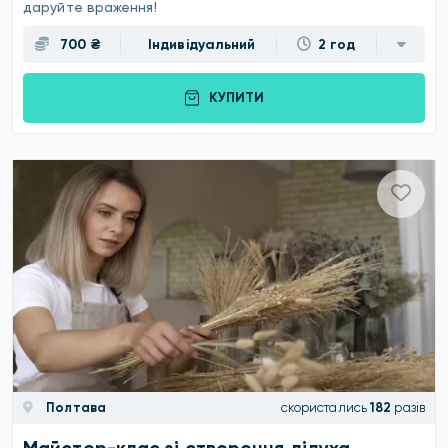
даруйте враження!
700 ₴
Індивідуальний
2 год
КУПИТИ
Полтава
скористались
182
разів