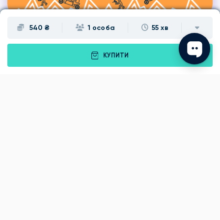
540 ₴
1 особа
55 хв
КУПИТИ
Подарунки
Львів
Івано-Франківськ
Луцьк
Рівне
Тернопіль
Хмельницький
Ужгород
Вінниця
Чернівці
Житомир
Кам'янець-Подільський
Київ