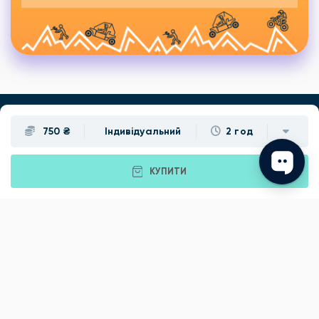
750 ₴
Індивідуальний
2 год
Подарунки
Львів
Івано-Франківськ
Луцьк
КУПИТИ
Рівне
Тернопіль
Хмельницький
Ужгород
Вінниця
Чернівці
Житомир