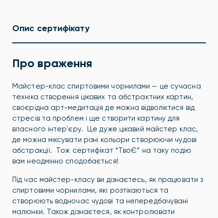
Опис сертифікату
Про враження
Майстер-клас спиртовими чорнилами — це сучасна
техніка створення цікавих та абстрактних картин,
своєрідна арт-медитація де можна відволіктися від
стресів та проблем і ще створити картину для
власного інтер'єру. Це дуже цікавий майстер клас,
де можна міксувати різні кольори створюючи чудові
абстракції. Тож сертифікат “ТвоЄ” на таку подію
вам неодмінно сподобається!
Під час майстер-класу ви дізнаєтесь, як працювати з
спиртовими чорнилами, які розтікаються та
створюють водночас чудові та непередбачувані
малюнки. Також дізнаєтеся, як контролювати