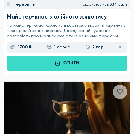
Тернопіль
скористались
334
разів
Майстер-клас з олійного живопису
На майстер-класі кожному вдасться створити картину у
техніці олійного живопису. Досвідчений художник
розповість про нюанси роботи із олійними фарбами.
1700 ₴
1 особа
2 год
КУПИТИ