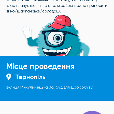
корпоратив, тімбілдинг та ін. Тому, якщо майстер-
клас планується під свято, із собою можна приносити
вино/шампанське/солодощі.
Місце проведення
Тернопіль
вулиця Микулинецька 3а, будівля Добробуту