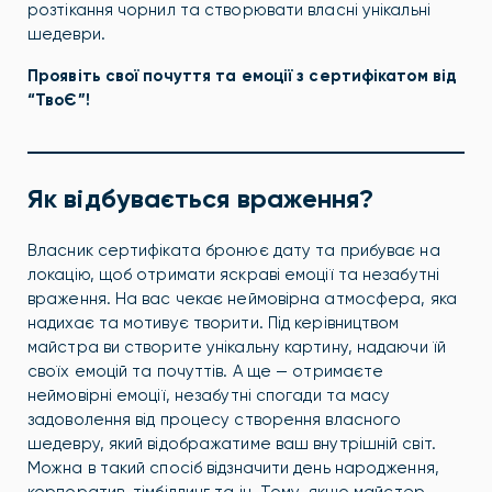
розтікання чорнил та створювати власні унікальні
шедеври.
Проявіть свої почуття та емоції з сертифікатом від
“ТвоЄ”!
Як відбувається враження?
Власник сертифіката бронює дату та прибуває на
локацію, щоб отримати яскраві емоції та незабутні
враження. На вас чекає неймовірна атмосфера, яка
надихає та мотивує творити. Під керівництвом
майстра ви створите унікальну картину, надаючи їй
своїх емоцій та почуттів. А ще — отримаєте
неймовірні емоції, незабутні спогади та масу
задоволення від процесу створення власного
шедевру, який відображатиме ваш внутрішній світ.
Можна в такий спосіб відзначити день народження,