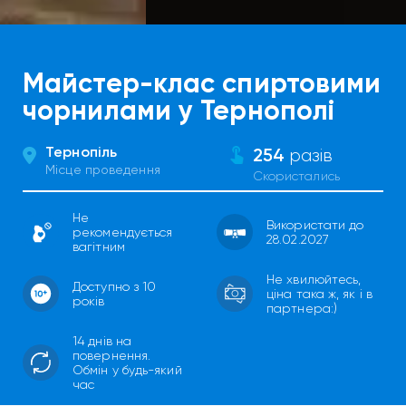
Майстер-клас спиртовими
чорнилами у Тернополі
Тернопіль
254
разів
Місце проведення
Скористались
Не
Використати до
рекомендується
28.02.2027
вагітним
Не хвилюйтесь,
Доступно з 10
ціна така ж, як і в
років
партнера:)
14 днів на
повернення.
Обмін у будь-який
час